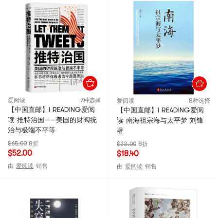
爱阅读
7种选择
爱阅读
8种选择
【中国直邮】I READING爱阅
【中国直邮】I READING爱阅
读 推特治国——美国的财阀统
读 南海祖宗海与太平梦 刘锋
治与极端不平等
著
$65.00
8折
$23.00
8折
$52.00
$18.40
由
爱阅读
销售
由
爱阅读
销售