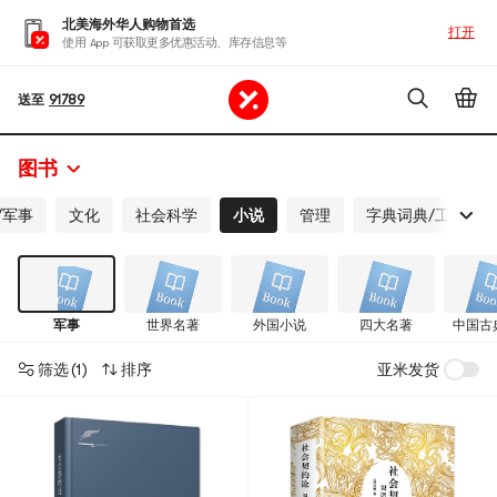
北美海外华人购物首选
打开
使用 App 可获取更多优惠活动、库存信息等
送至
91789
图书
/军事
文化
社会科学
小说
管理
字典词典/工具书
军事
世界名著
外国小说
四大名著
中国古
筛选
(1)
排序
亚米发货