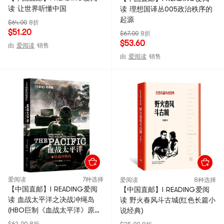
读 让世界听懂中国
读 理想国译丛005政治秩序的
起源
$64.00
8折
$51.20
$67.00
8折
$53.60
由
爱阅读
销售
由
爱阅读
销售
爱阅读
7种选择
爱阅读
8种选择
【中国直邮】I READING爱阅
【中国直邮】I READING爱阅
读 血战太平洋之决战冲绳岛
读 野火春风斗古城(红色长篇小
(HBO巨制《血战太平洋》原著
说经典)
《兄弟连》姐妹篇)