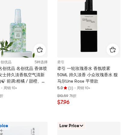
星，
最
多
5
颗
星
O名创优品
5种选择
牵引
SO名创优品 名创优品 香体喷
牵引 一轮玫瑰香水 香氛喷雾
水女士持久淡香氛空气清新
50ML 持久淡香 小众玫瑰香水 馥
🍃 前调:柑橘 / 甜橙、鼠
马尔Une Rose 平替款
 中调:白茶、茉莉 🌫️ 后调:
·
(
)
·
周销 10+
5.0
周销 10+
3
评
麝香、琥珀 雅致白茶香体
1折
$10.59
76折
分
0ml/瓶
$7.96
5.0
颗
星，
最
oice
Low Price
多
5