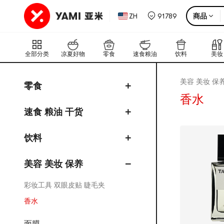
彩妆 香水
ZH
91789
商品
腮红
隔离 妆前乳
全部分类
凉夏好物
零食
速食粮油
饮料
美妆
底妆 遮瑕 定妆
高光 修容
美容 美妆 保
零食
眉笔 眉粉 染眉膏
香水
眼线
速食 粮油 干货
睫毛膏 假睫毛 睫毛养护
饮料
眼影 彩妆组合
唇彩 唇膏
美容 美妆 保养
美甲
彩妆工具 双眼皮贴 睫毛夹
香水