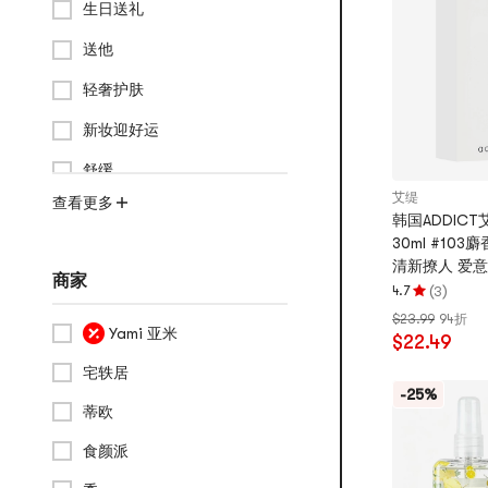
生日送礼
5
颗
送他
星
轻奢护肤
新妆迎好运
舒缓
艾缇
查看更多
韩国ADDIC
30ml #10
清新撩人 爱意
商家
可用 新旧版
(
)
4.7
3
评
推荐】
$23.99
94折
分
Yami 亚米
$22.49
4.7
颗
宅轶居
星，
-25%
蒂欧
最
多
食颜派
5
颗