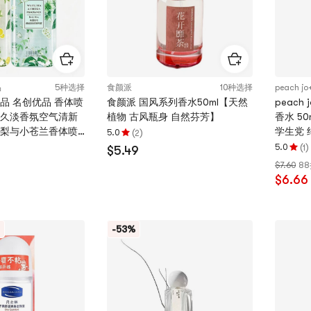
5
星
颗
星
品
5种选择
食颜派
10种选择
peach jo
优品 名创优品 香体喷
食颜派 国风系列香水50ml【天然
peach jo+ +
持久淡香氛空气清新
植物 古风瓶身 自然芬芳】
香水 50
国梨与小苍兰香体喷
学生党 
(
)
5.0
2
评
香体喷雾组合装
1个
(
)
5.0
1
$5.49
分
评
$7.60
8
5.0
分
$6.66
颗
5.0
星，
颗
最
星，
多
最
-53%
5
多
颗
5
星
颗
星