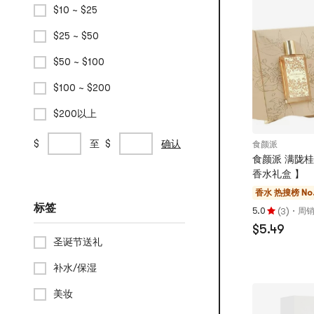
$10 ~ $25
星，
最
$25 ~ $50
多
5
$50 ~ $100
颗
星
$100 ~ $200
$200以上
自
min
max
$
至
$
确认
食颜派
定
price
price
食颜派 满陇桂
义
香水礼盒 】
价
香水
热搜榜 No
格
标签
(
)
·
5.0
周销
3
范
评
围
$5.49
分
圣诞节送礼
5.0
颗
补水/保湿
星，
最
美妆
多