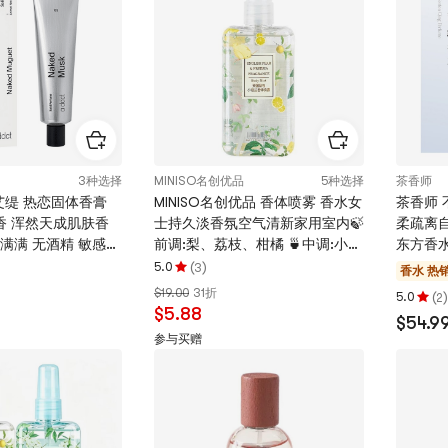
多
颗
5
星
颗
星
3种选择
MINISO名创优品
5种选择
茶香师
T艾缇 热恋固体香膏
MINISO名创优品 香体喷雾 香水女
茶香师 
3麝香 浑然天成肌肤香
士持久淡香氛空气清新家用室内🍃
柔疏离自带仙气
满满 无酒精 敏感肌
前调:梨、荔枝、柑橘 🍵中调:小苍
东方香水
本随机【热门款/化解
兰、牡丹 🌫️ 后调:麝香、琥珀、广
(
)
5.0
3
香水
热销
评
藿香 透明花香 英国梨与小苍兰香
$19.00
31折
分
(
)
5.0
2
评
体喷雾 100ml/瓶
$5.88
5.0
$54.9
分
颗
参与买赠
5.0
星，
颗
最
星，
多
最
5
多
颗