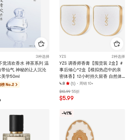
颗
星
3种选择
YZS
2种选择
不觉清欢香水 禅茶系列 温
YZS 调香师香膏【囤货装 2盒】#
 神秘的让人沉沦
事后倾心*2盒【模拟热恋中的亲
美学50ml
密体香】12小时持久留香 自然体
香 固体香水 敏感肌可用玫瑰 约会
(
)
·
4.8
周销 10+
5
榜 No.2
评
小心机香水 让男朋友上头的味道
$10.99
55折
分
伪体香香水 适合睡觉时用的淡香
$5.99
4.8
9
颗
星，
-41%
最
多
5
颗