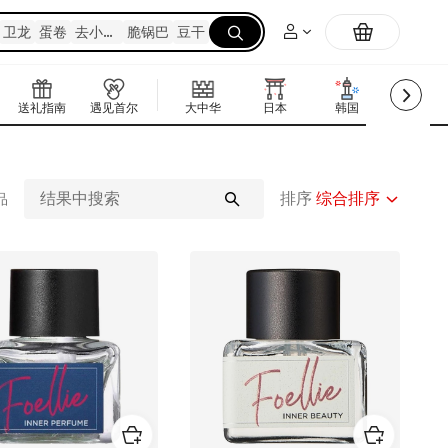
卫龙
蛋卷
去小肉粒
脆锅巴
豆干
+
送礼指南
遇见首尔
大中华
日本
韩国
东南亚
排序
综合排序
品
结
果
中
搜
索