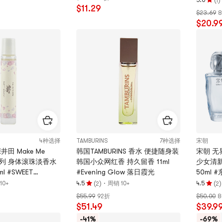
5.0
1
评
$11.29
5.0
$23.69
分
颗
$20.9
5.0
星，
颗
最
星，
多
最
5
多
颗
5
星
颗
星
4种选择
TAMBURINS
7种选择
宋朝
井田 Make Me
韩国TAMBURINS 香水 便捷随身装
宋朝 无
系列 身体滚珠淡香水
韩国小众网红香 持久留香 11ml
少女清
l #SWEET
#Evening Glow 落日霞光
50ml
蜜时刻
(
)
·
(
)
10+
4.5
周销 10+
4.5
2
2
评
评
$55.99
92折
$50.00
分
分
$51.49
$39.9
4.5
4.5
颗
颗
-41%
-69%