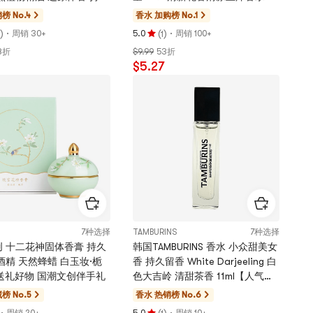
感肌适用
榜 No.4
香水
加购榜 No.1
)
·
(
)
·
周销 30+
5.0
周销 100+
1
评
8折
$9.99
53折
分
$5.27
5.0
颗
星，
最
多
5
颗
星
7种选择
TAMBURINS
7种选择
 十二花神固体香膏 持久
韩国TAMBURINS 香水 小众甜美女
酒精 天然蜂蜡 白玉妆·栀
香 持久留香 White Darjeeling 白
g 送礼好物 国潮文创伴手礼
色大吉岭 清甜茶香 11ml【人气斩
男香】
榜 No.5
香水
热销榜 No.6
·
(
)
·