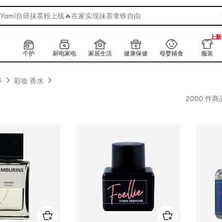
Yami自研抹茶粉上线🔥在家实现抹茶拿铁自由
🔥爆辣美味！周黑鸭出火鸡面了！
上新
返校季 · 餐餐有料！好味直降4折起！
999
上新
返校季 · 宿舍好物×公寓生活神器！限时4折起！
个护
厨电家电
家居生活
健康保健
母婴辅食
服装
🧴夏日发丝焕新指南 🪄
养
彩妆 香水
2000 件商