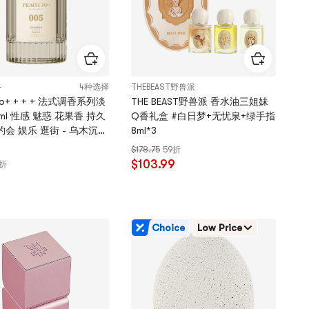
星
+
4种选择
THEBEAST野兽派
 + + 法式调香系列淡
THE BEAST野兽派 香水油三姐妹
ml 性感 魅惑 花果香 持久
Q香礼盒 #白日梦+无忧泉+绿手指
约会 娱乐 逛街 - 乌木沉香
8ml*3
$178.75
59折
$103.99
8折
Choice
Low Price