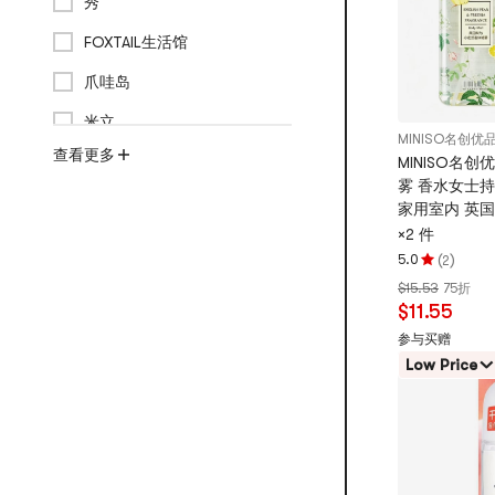
秀
星
FOXTAIL生活馆
爪哇岛
米立
MINISO名创优
查看更多
MINISO名创
雾 香水女士
家用室内 英
雾+雅致白茶
×2 件
200ml
(
)
5.0
2
评
$15.53
75折
分
$11.55
5.0
颗
参与买赠
星，
Low Price
最
多
5
颗
星