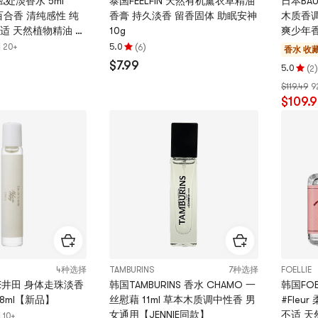
 私处淡香水 5ml
泰国FEELFIN 天然有机薰衣草精油
日本BA
机百合香 清纯感性 纯
香膏 持久淡香 留香固体 助眠安神
木质香调
适 天然植物精油 还
10g
爽少年
香 敏感肌适用
(
)
 20+
5.0
6
香水
收藏
评
$7.99
分
(
)
5.0
2
评
5.0
$119.49
9
分
颗
$109.
5.0
星，
颗
最
星，
多
最
5
多
颗
5
星
颗
星
4种选择
TAMBURINS
7种选择
FOELLIE
KE井田 身体走珠淡香
韩国TAMBURINS 香水 CHAMO 一
韩国FOE
8ml【新品】
丝慰藉 11ml 草本木质调中性香 男
#Fleu
女通用【JENNIE同款】
不适 天
10+