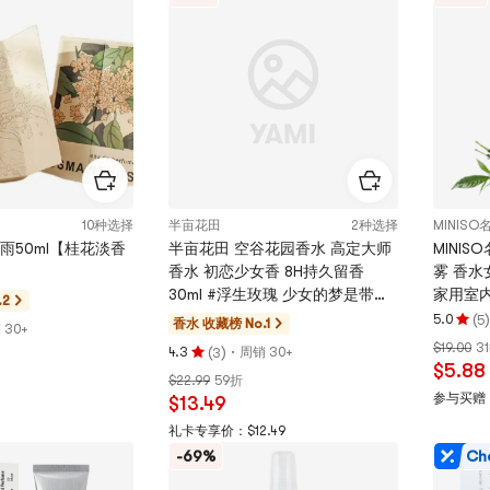
星，
星，
最
最
多
多
5
5
颗
颗
星
星
10种选择
半亩花田
2种选择
MINIS
雨50ml【桂花淡香
半亩花田 空谷花园香水 高定大师
MINI
香水 初恋少女香 8H持久留香
雾 香
30ml #浮生玫瑰 少女的梦是带着
家用室内
.2
绿意的玫瑰星云
尾草 🍵
(
)
5.0
5
香水
收藏榜 No.1
评
 30+
雪松、
$19.00
3
(
)
·
分
4.3
周销 30+
3
评
喷雾 10
$5.88
5.0
$22.99
59折
分
颗
参与买赠
$13.49
4.3
星，
颗
礼卡专享价：$12.49
最
星，
-69%
Ch
多
最
5