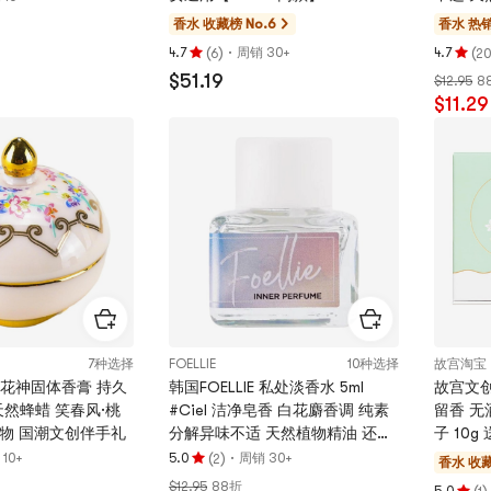
留香 敏
香水
收藏榜 No.6
香水
热销
(
)
·
(
4.7
周销 30+
4.7
6
20
评
评
$51.19
$12.95
8
分
分
$11.29
4.7
4.7
颗
颗
星，
星，
最
最
多
多
5
5
颗
颗
星
星
7种选择
FOELLIE
10种选择
故宫淘宝
二花神固体香膏 持久
韩国FOELLIE 私处淡香水 5ml
故宫文创
天然蜂蜡 笑春风·桃
#Ciel 洁净皂香 白花麝香调 纯素
留香 无
礼好物 国潮文创伴手礼
分解异味不适 天然植物精油 还原
子 10
体香 持久留香 敏感肌适用
(
)
·
10+
5.0
周销 30+
2
香水
收藏
评
【BEST】
$12.95
88折
分
(
)