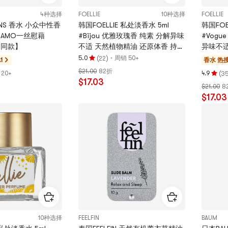
4种选择
FOELLIE
10种选择
FOELLIE
INS 香水 小众中性香
韩国FOELLIE 私处淡香水 5ml
韩国FOE
HAMO一丝慰藉
#Bijou 优雅玫瑰香 纯素 分解异味
#Vog
ie同款】
不适 天然植物精油 还原体香 持久
异味不适
留香 敏感肌适用【BEST】
持久留香
(
)
·
5.0
周销 50+
22
1
香水
热搜
评
$21.00
82折
分
(
20+
4.9
3
评
$17.03
5.0
$21.00
8
分
颗
$17.03
4.9
星，
颗
最
星，
多
最
5
多
颗
5
星
颗
星
10种选择
FEELFIN
BAUM