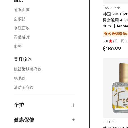
面膜
TAMBURINS
睡眠面膜
韩国TAMBUR
面膜贴
男女通用 #C
50ml【Jenn
水洗面膜
香水
热销榜 No.
湿敷棉片
(
)
·
5.0
周销 
7
评
眼膜
$186.99
分
5.0
美容仪器
颗
星，
抗皱嫩肤美容仪
最
脱毛仪
多
5
清洁美容仪
颗
星
个护
健康保健
FOELLIE