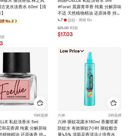
UM葆木 愉悦香氛 林之风
韩国FOELLIE 私处淡香水 5ml
古龙水淡香水 60ml【清
#Foret 晨露青草香 纯素 分解异味
香】
不适 天然植物精油 还原体香 持久
留香 敏感肌适用【BEST】
(
)
·
4.7
周销 10+
26
榜 No.2
评
$21.00
82折
分
$17.03
4.7
2折
颗
93
星，
Low Price
最
多
5
颗
星
10种选择
六神
3种选择
LLIE 私处淡香水 5ml
六神 驱蚊花露水180ml 香薰喷雾
r 柔和花香调 纯素 分解异味
防蚊水 有效驱蚊7小时 驱蚊酯含
然植物精油 还原体香 持久
量4.5% 清新花香清凉止痒香水