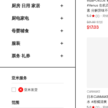
韩国FOELLIE
厨房 日用 家居
#Venus 生
素 分解异味不
原体香 持久留
(
)
·
5.0
周销
3
厨电家电
评
$21.00
82折
分
$17.03
5.0
母婴辅食
颗
星，
服装
最
多
5
票务 礼券
颗
星
亚米服务
亚米发货
CANMAKE
日本CANMA
水 #柑橘清爽 
范围
(
)
·
5.0
周销 
3