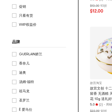
评
$13.00
93折
促销
分
$12.00
5.0
只看有货
颗
星，
VVIP权益价
最
多
5
品牌
颗
星
GUERLAIN娇兰
香奈儿
迪奥
汤姆·福特
故宫淘宝
故宫文创 十
祖马龙
留香 无酒精 
花 10g 送
圣罗兰
(
)
·
5.0
周销 
2
评
È 爱马仕
$22.99
92折
分