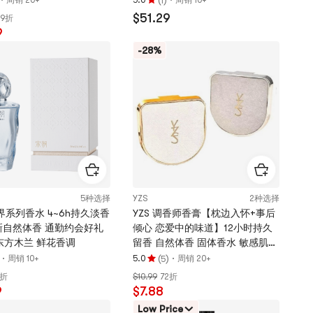
周销 20+
5.0
周销 10+
1
评
$51.29
89折
分
9
5.0
颗
-28%
星，
最
多
5
颗
星
5种选择
YZS
2种选择
界系列香水 4~6h持久淡香
YZS 调香师香膏【枕边入怀+事后
新自然体香 通勤约会好礼
倾心 恋爱中的味道】12小时持久
 #东方木兰 鲜花香调
留香 自然体香 固体香水 敏感肌可
用玫瑰 约会小心机香水 让男朋友
·
(
)
·
周销 10+
5.0
周销 20+
5
评
上头的味道 伪体香香水 适合睡觉
8折
$10.99
72折
分
时用的淡香
9
$7.88
5.0
颗
Low Price