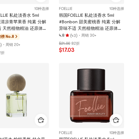
10种选择
FOELLIE
10种选择
LLIE 私处淡香水 5ml
韩国FOELLIE 私处淡香水 5ml
ue 清凉青苹果香 纯素 分解
#Bonbon 甜美蜜桃香 纯素 分解
 天然植物精油 还原体香
异味不适 天然植物精油 还原体香
 敏感肌适用
持久留香 敏感肌适用【BEST】
(
)
·
4.8
周销 30+
43
榜 No.8
评
$21.00
82折
)
·
分
周销 20+
5
$17.03
4.8
2折
颗
星，
最
多
5
颗
星
FOELLIE
10种选择