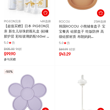
PIGEON贝亲
4种选择
ROCOU
25种选择
【超值买赠】日本 PIGEON贝
韩国ROCOU 小熊辅食盘子 宝
亲 新生儿珍珠奶瓶礼盒 (硅橡
宝餐具 硅胶盘子 吃饭防摔 高
胶护层 彩绘玻璃奶瓶160ml &
级硅胶材质 布朗妈妈
240ml; S & L号奶嘴)
21.3*21.5*3.4cm
5.0
(1)
5.0
(1)
$105.00
96折
$69.99
62折
$99.90
$43.29
参与买赠
-50%