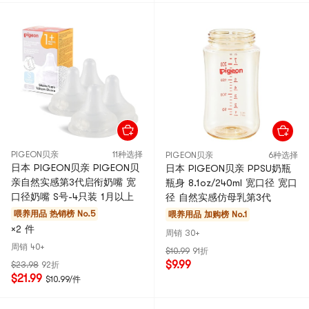
PIGEON贝亲
11种选择
PIGEON贝亲
6种选择
日本 PIGEON贝亲 PIGEON贝
日本 PIGEON贝亲 PPSU奶瓶
亲自然实感第3代启衔奶嘴 宽
瓶身 8.1oz/240ml 宽口径 宽口
口径奶嘴 S号-4只装 1月以上
径 自然实感仿母乳第3代
喂养用品
热销榜 No.5
喂养用品
加购榜 No.1
×2 件
周销 30+
周销 40+
$10.99
91折
$9.99
$23.98
92折
$21.99
$10.99/件