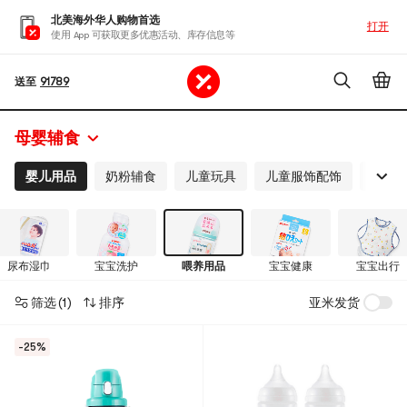
北美海外华人购物首选
打开
使用 App 可获取更多优惠活动、库存信息等
送至
91789
母婴辅食
婴儿用品
奶粉辅食
儿童玩具
儿童服饰配饰
妈妈
尿布湿巾
宝宝洗护
喂养用品
宝宝健康
宝宝出行
筛选
(1)
排序
亚米发货
-25%