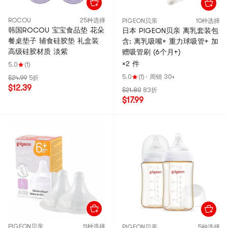
ROCOU
25种选择
PIGEON贝亲
10种选择
韩国ROCOU 宝宝食品垫 花朵
日本 PIGEON贝亲 离乳套装包
餐桌垫子 辅食硅胶垫 礼盒装
含: 离乳吸嘴+ 重力球吸管+ 加
高级硅胶材质 淡紫
赠吸管刷 (6个月+)
×2 件
5.0
(1)
5.0
(1)
·
周销 30+
$24.99
5折
$12.39
$21.80
83折
$17.99
PIGEON贝亲
11种选择
PIGEON贝亲
5种选择