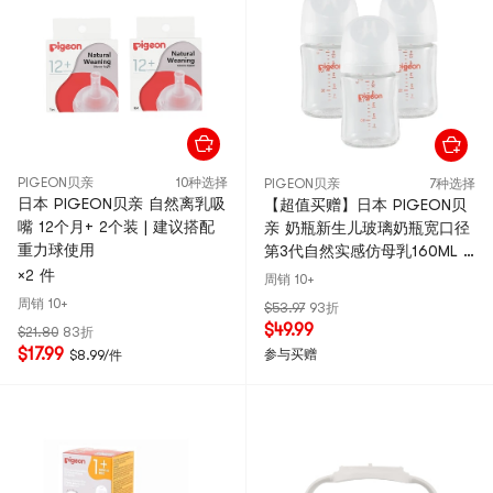
PIGEON贝亲
10种选择
PIGEON贝亲
7种选择
日本 PIGEON贝亲 自然离乳吸
【超值买赠】日本 PIGEON贝
嘴 12个月+ 2个装 | 建议搭配
亲 奶瓶新生儿玻璃奶瓶宽口径
重力球使用
第3代自然实感仿母乳160ML 3
个装 配SS奶嘴x3 (0-1个月)
×2 件
周销 10+
周销 10+
$53.97
93折
$49.99
$21.80
83折
$17.99
参与买赠
$8.99/件