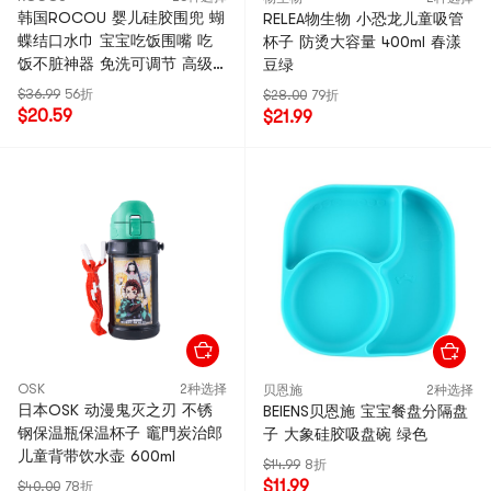
韩国ROCOU 婴儿硅胶围兜 蝴
RELEA物生物 小恐龙儿童吸管
蝶结口水巾 宝宝吃饭围嘴 吃
杯子 防烫大容量 400ml 春漾
饭不脏神器 免洗可调节 高级
豆绿
硅胶材质 香草蓝
$36.99
56折
$28.00
79折
$20.59
$21.99
OSK
2种选择
贝恩施
2种选择
日本OSK 动漫鬼灭之刃 不锈
BEIENS贝恩施 宝宝餐盘分隔盘
钢保温瓶保温杯子 竈門炭治郎
子 大象硅胶吸盘碗 绿色
儿童背带饮水壶 600ml
$14.99
8折
$11.99
$40.00
78折