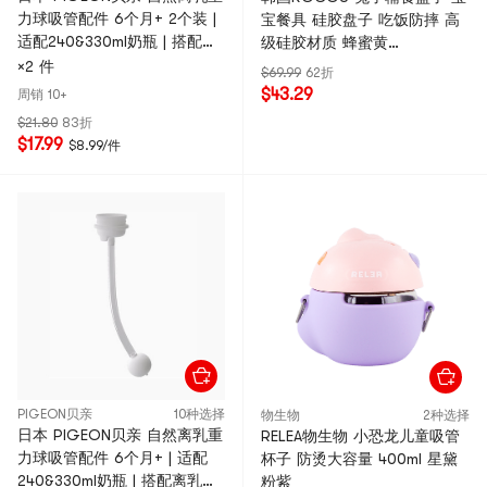
力球吸管配件 6个月+ 2个装 |
宝餐具 硅胶盘子 吃饭防摔 高
适配240&330ml奶瓶 | 搭配离
级硅胶材质 蜂蜜黄
乳吸嘴使用 | 赠吸管刷
30.5*20*3.4cm
×2 件
$69.99
62折
$43.29
周销 10+
$21.80
83折
$17.99
$8.99/件
PIGEON贝亲
10种选择
物生物
2种选择
日本 PIGEON贝亲 自然离乳重
RELEA物生物 小恐龙儿童吸管
力球吸管配件 6个月+ | 适配
杯子 防烫大容量 400ml 星黛
240&330ml奶瓶 | 搭配离乳吸
粉紫