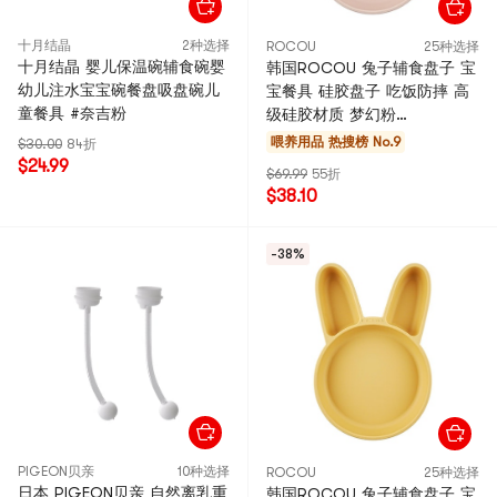
十月结晶
2种选择
ROCOU
25种选择
十月结晶 婴儿保温碗辅食碗婴
韩国ROCOU 兔子辅食盘子 宝
幼儿注水宝宝碗餐盘吸盘碗儿
宝餐具 硅胶盘子 吃饭防摔 高
童餐具 #奈吉粉
级硅胶材质 梦幻粉
30.5*20*3.4cm
喂养用品
热搜榜 No.9
$30.00
84折
$24.99
$69.99
55折
$38.10
-38%
PIGEON贝亲
10种选择
ROCOU
25种选择
日本 PIGEON贝亲 自然离乳重
韩国ROCOU 兔子辅食盘子 宝