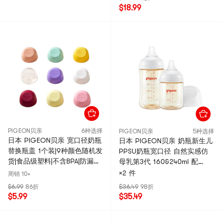
$18.99
PIGEON贝亲
6种选择
PIGEON贝亲
5种选择
日本 PIGEON贝亲 宽口径奶瓶
日本 PIGEON贝亲 奶瓶新生儿
替换瓶盖 1个装|9种颜色随机发
PPSU奶瓶宽口径 自然实感仿
货|食品级塑料|不含BPA|防漏耐
母乳第3代 160&240ml 配
用
SS&M奶嘴
×2 件
周销 10+
$6.99
86折
$36.49
98折
$5.99
$35.49