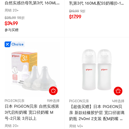
自然实感仿母乳第3代 160ML
乳第3代 160ML配SS奶嘴(0-1
2个装 配SS奶嘴x2 (0-1个月)
个月)
周销 20+
$19.99
9折
$17.99
$35.99
98折
$34.99
参与买赠
Choice
PIGEON贝亲
11种选择
PIGEON贝亲
4种选择
日本 PIGEON贝亲 自然实感第
【超值买赠】日本 PIGEON贝
3代启衔奶嘴 宽口径奶嘴 M
亲 新款硅橡胶护层 宽口径玻璃
号-2只装 3月以上
奶瓶 240ml 2支装 配M奶嘴 3
个月+
周销 20+
周销 40+