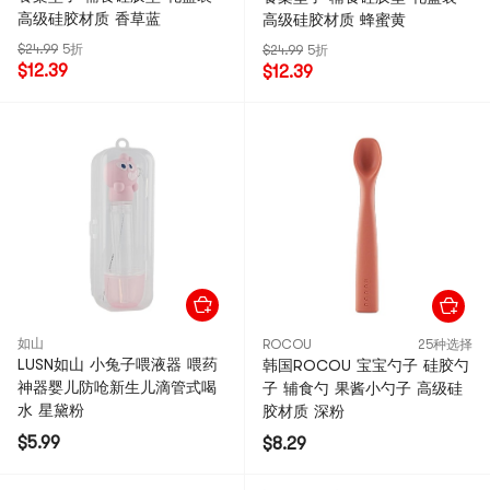
高级硅胶材质 香草蓝
高级硅胶材质 蜂蜜黄
$24.99
5折
$24.99
5折
$12.39
$12.39
如山
ROCOU
25种选择
LUSN如山 小兔子喂液器 喂药
韩国ROCOU 宝宝勺子 硅胶勺
神器婴儿防呛新生儿滴管式喝
子 辅食勺 果酱小勺子 高级硅
水 星黛粉
胶材质 深粉
$5.99
$8.29