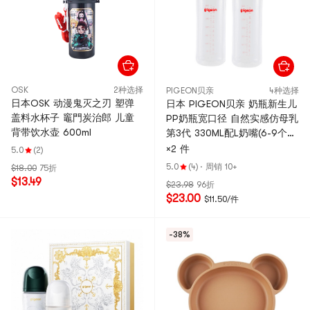
OSK
2种选择
PIGEON贝亲
4种选择
日本OSK 动漫鬼灭之刃 塑弹
日本 PIGEON贝亲 奶瓶新生儿
盖料水杯子 竈門炭治郎 儿童
PP奶瓶宽口径 自然实感仿母乳
背带饮水壶 600ml
第3代 330ML配L奶嘴(6-9个
月) 2只装
×2 件
5.0
(2)
5.0
(4)
·
周销 10+
$18.00
75折
$13.49
$23.98
96折
$23.00
$11.50/件
-38%