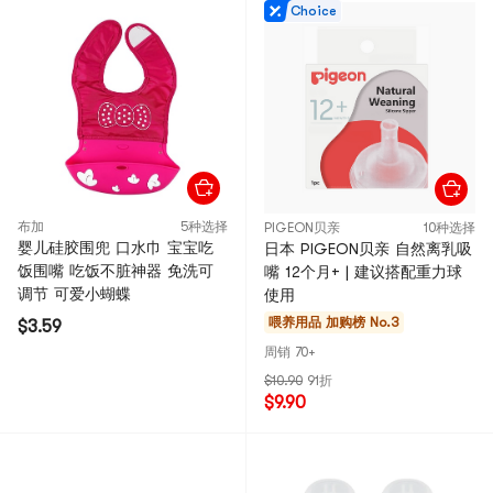
Choice
布加
5种选择
PIGEON贝亲
10种选择
婴儿硅胶围兜 口水巾 宝宝吃
日本 PIGEON贝亲 自然离乳吸
饭围嘴 吃饭不脏神器 免洗可
嘴 12个月+ | 建议搭配重力球
调节 可爱小蝴蝶
使用
喂养用品
加购榜 No.3
$3.59
周销 70+
$10.90
91折
$9.90