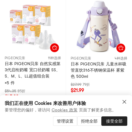
PIGEON贝亲
11种选择
PIGEON贝亲
4种选择
日本 PIGEON贝亲 自然实感第
日本 PIGEON贝亲 儿童水杯吸
3代启衔奶嘴 宽口径奶嘴 SS、
管直饮316不锈钢保温杯 雾紫
S、M、L、LL超值组合装
色 500ml
×5 件
$27.99
79折
$21.99
$54.35
85折
$45.99
我们正在使用 Cookies 来改善用户体验
要管理您的偏好，请访问
Cookies 政策
页面了解更多信息。
管理设置
拒绝全部
接受全部