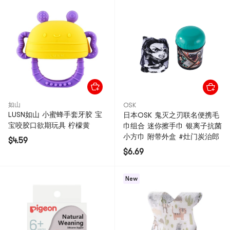
如山
OSK
LUSN如山 小蜜蜂手套牙胶 宝
日本OSK 鬼灭之刃联名便携毛
宝咬胶口欲期玩具 柠檬黄
巾组合 迷你擦手巾 银离子抗菌
小方巾 附带外盒 #灶门炭治郎
$4.59
$6.69
New