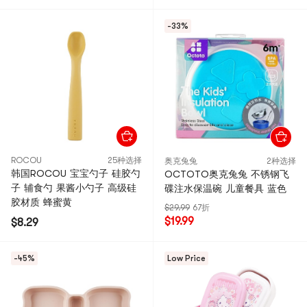
-33%
ROCOU
25种选择
奥克兔兔
2种选择
韩国ROCOU 宝宝勺子 硅胶勺
OCTOTO奥克兔兔 不锈钢飞
子 辅食勺 果酱小勺子 高级硅
碟注水保温碗 儿童餐具 蓝色
胶材质 蜂蜜黄
$29.99
67折
$19.99
$8.29
-45%
Low Price