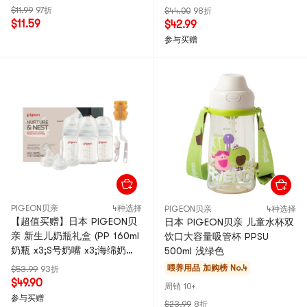
$11.99
97折
$44.00
98折
$11.59
$42.99
参与买赠
PIGEON贝亲
4种选择
PIGEON贝亲
4种选择
【超值买赠】日本 PIGEON贝
日本 PIGEON贝亲 儿童水杯双
亲 新生儿奶瓶礼盒 (PP 160ml
饮口大容量吸管杯 PPSU
奶瓶 x3;S号奶嘴 x3;海绵奶瓶
500ml 浅绿色
刷;海绵奶嘴刷)
喂养用品
加购榜 No.4
$53.99
93折
$49.90
周销 10+
参与买赠
$23.99
8折