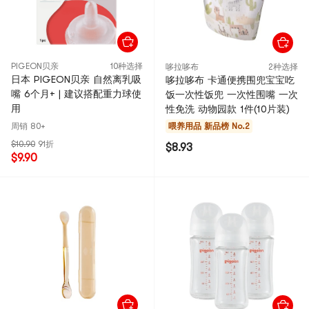
PIGEON贝亲
10种选择
哆拉哆布
2种选择
日本 PIGEON贝亲 自然离乳吸
哆拉哆布 卡通便携围兜宝宝吃
嘴 6个月+ | 建议搭配重力球使
饭一次性饭兜 一次性围嘴 一次
用
性免洗 动物园款 1件(10片装)
周销 80+
喂养用品
新品榜 No.2
$10.90
91折
$8.93
$9.90