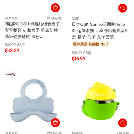
ROCOU
25种选择
OSK
韩国ROCOU 蝴蝶结辅食盘子
日本OSK Sanrio三丽鸥Hello
宝宝餐具 硅胶盘子 吃饭防摔
Kitty凯蒂猫 儿童外出餐具套组
高级硅胶材质 深粉
盒 筷子 勺子 叉子套装
17.1*29*3.4cm
喂养用品
加购榜 No.7
$69.99
62折
$43.29
$19.99
85折
$16.99
-44%
ROCOU
25种选择
物生物
2种选择