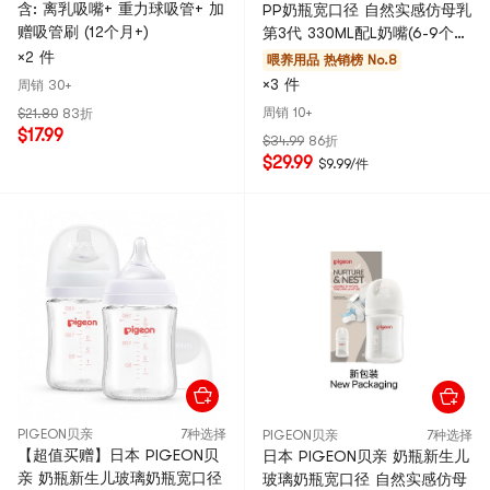
含: 离乳吸嘴+ 重力球吸管+ 加
PP奶瓶宽口径 自然实感仿母乳
赠吸管刷 (12个月+)
第3代 330ML配L奶嘴(6-9个
月) 3只装
×2 件
喂养用品
热销榜 No.8
×3 件
周销 30+
周销 10+
$21.80
83折
$17.99
$34.99
86折
$29.99
$9.99/件
PIGEON贝亲
7种选择
PIGEON贝亲
7种选择
【超值买赠】日本 PIGEON贝
日本 PIGEON贝亲 奶瓶新生儿
亲 奶瓶新生儿玻璃奶瓶宽口径
玻璃奶瓶宽口径 自然实感仿母