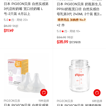
日本 PIGEON贝亲 自然实感第
日本 PIGEON贝亲 奶瓶新生儿
3代启衔奶嘴 宽口径奶嘴 L
PPSU奶瓶宽口径 自然实感仿
号-2只装 6月以上
母乳第3代 240ML 2个装 配2
个M奶嘴(3-6个月)
5.0
(1)
·
周销 20+
喂养用品
加购榜 No.9
×2 件
$11.99
96折
$11.49
5.0
(1)
·
周销 10+
$36.90
98折
$35.99
$17.99/件
PIGEON贝亲
11种选择
PIGEON贝亲
6种选择
日本 PIGEON贝亲 自然实感第
日本 PIGEON贝亲 玻璃奶瓶瓶