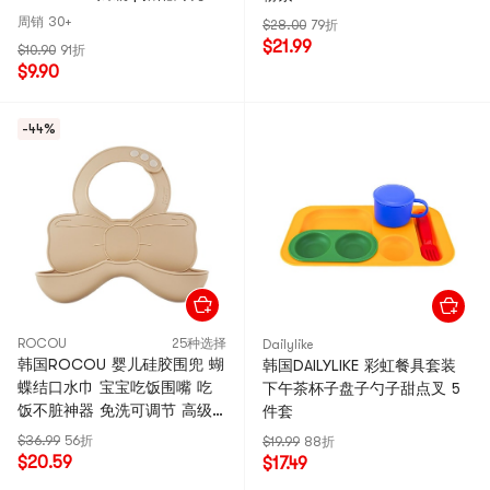
嘴使用 | 赠吸管刷
周销 30+
$28.00
79折
$21.99
$10.90
91折
$9.90
-44%
ROCOU
25种选择
Dailylike
韩国ROCOU 婴儿硅胶围兜 蝴
韩国DAILYLIKE 彩虹餐具套装
蝶结口水巾 宝宝吃饭围嘴 吃
下午茶杯子盘子勺子甜点叉 5
饭不脏神器 免洗可调节 高级
件套
硅胶材质 贝贝布朗
$36.99
56折
$19.99
88折
$20.59
$17.49