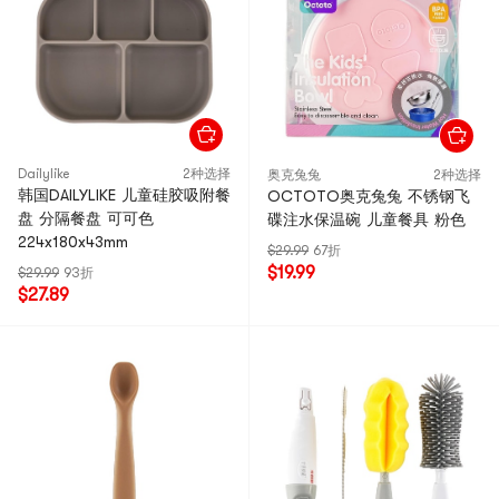
Dailylike
2种选择
奥克兔兔
2种选择
韩国DAILYLIKE 儿童硅胶吸附餐
OCTOTO奥克兔兔 不锈钢飞
盘 分隔餐盘 可可色
碟注水保温碗 儿童餐具 粉色
224x180x43mm
$29.99
67折
$19.99
$29.99
93折
$27.89