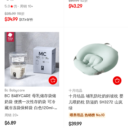
$69.99
62折
$43.29
5.0
(1)
·
周销 10+
$35.99
98折
$34.99
$17.49/件
Bc Babycare
十月结晶
BC BABYCARE 母乳储存袋储
十月结晶 哺乳防吐奶斜坡枕 婴
奶袋 便携一次性存奶袋 可冷
儿喂奶枕 防溢奶 SH3272 山岚
藏冷冻袋保鲜袋 白色120ml-50
绿
片/盒
周销 20+
喂养用品
热销榜 No.10
$6.89
$39.99