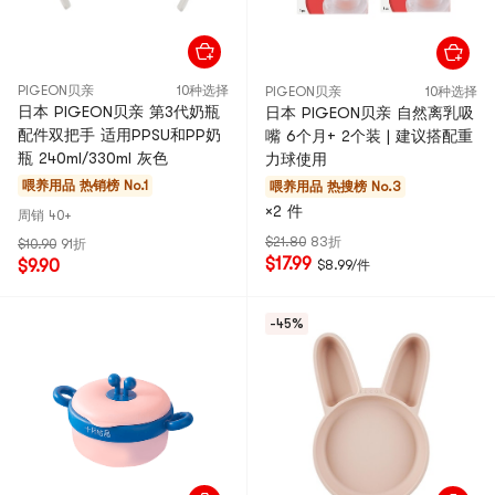
PIGEON贝亲
10种选择
PIGEON贝亲
10种选择
日本 PIGEON贝亲 第3代奶瓶
日本 PIGEON贝亲 自然离乳吸
配件双把手 适用PPSU和PP奶
嘴 6个月+ 2个装 | 建议搭配重
瓶 240ml/330ml 灰色
力球使用
喂养用品
热销榜 No.1
喂养用品
热搜榜 No.3
×2 件
周销 40+
$21.80
83折
$10.90
91折
$17.99
$9.90
$8.99/件
-45%