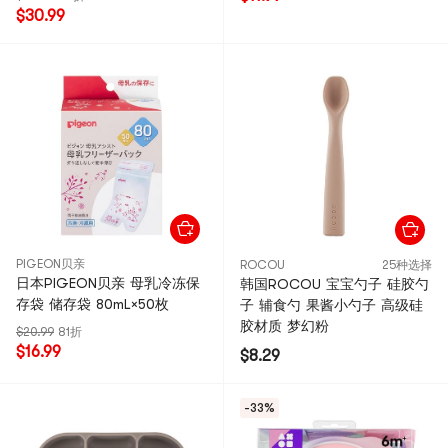
$30.99
PIGEON贝亲
ROCOU
25种选择
日本PIGEON贝亲 母乳冷冻保
韩国ROCOU 宝宝勺子 硅胶勺
存袋 储存袋 80mL×50枚
子 辅食勺 果酱小勺子 高级硅
胶材质 梦幻粉
$20.99
81折
$16.99
$8.29
-33%