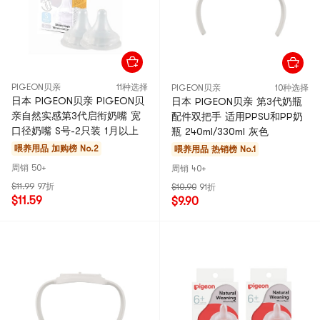
PIGEON贝亲
11种选择
PIGEON贝亲
10种选择
日本 PIGEON贝亲 PIGEON贝
日本 PIGEON贝亲 第3代奶瓶
亲自然实感第3代启衔奶嘴 宽
配件双把手 适用PPSU和PP奶
口径奶嘴 S号-2只装 1月以上
瓶 240ml/330ml 灰色
喂养用品
加购榜 No.2
喂养用品
热销榜 No.1
周销 50+
周销 40+
$11.99
97折
$10.90
91折
$11.59
$9.90