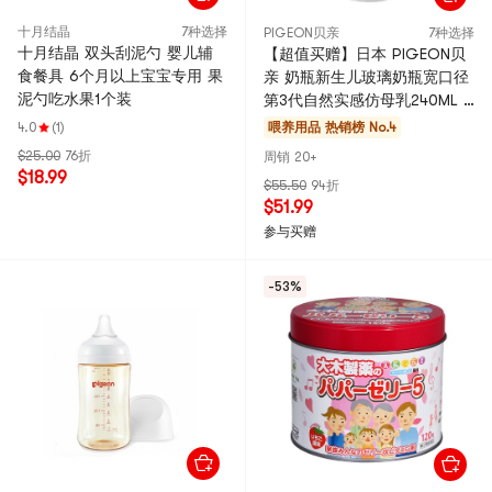
十月结晶
7种选择
PIGEON贝亲
7种选择
十月结晶 双头刮泥勺 婴儿辅
【超值买赠】日本 PIGEON贝
食餐具 6个月以上宝宝专用 果
亲 奶瓶新生儿玻璃奶瓶宽口径
泥勺吃水果1个装
第3代自然实感仿母乳240ML 3
个装 配M奶嘴x3 (0-1个月)
4.0
(1)
喂养用品
热销榜 No.4
$25.00
76折
周销 20+
$18.99
$55.50
94折
$51.99
参与买赠
-53%