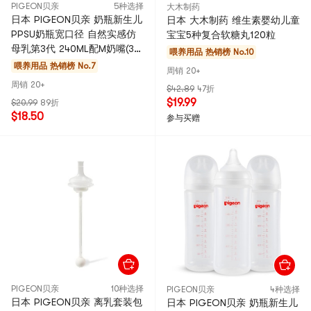
PIGEON贝亲
5种选择
大木制药
日本 PIGEON贝亲 奶瓶新生儿
日本 大木制药 维生素婴幼儿童
PPSU奶瓶宽口径 自然实感仿
宝宝5种复合软糖丸120粒
母乳第3代 240ML配M奶嘴(3-
喂养用品
热销榜 No.10
6个月)
喂养用品
热销榜 No.7
周销 20+
周销 20+
$42.89
47折
$19.99
$20.99
89折
$18.50
参与买赠
PIGEON贝亲
10种选择
PIGEON贝亲
4种选择
日本 PIGEON贝亲 离乳套装包
日本 PIGEON贝亲 奶瓶新生儿