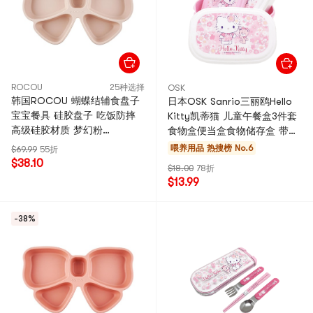
ROCOU
25种选择
OSK
韩国ROCOU 蝴蝶结辅食盘子
日本OSK Sanrio三丽鸥Hello
宝宝餐具 硅胶盘子 吃饭防摔
Kitty凯蒂猫 儿童午餐盒3件套
高级硅胶材质 梦幻粉
食物盒便当盒食物储存盒 带饭
17.1*29*3.4cm
3pcs
喂养用品
热搜榜 No.6
$69.99
55折
$38.10
$18.00
78折
$13.99
-38%