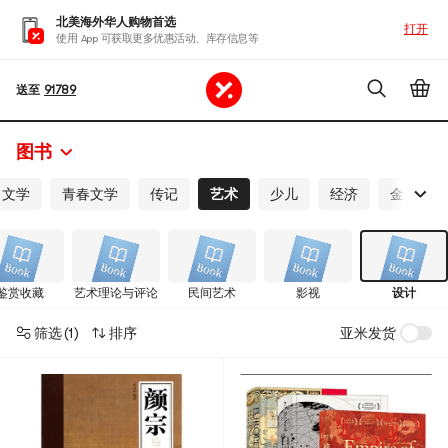
北美海外华人购物首选
打开
使用 App 可获取更多优惠活动、库存信息等
送至
91789
图书
文学
青春文学
传记
艺术
少儿
经济
金融与投
鉴赏收藏
艺术理论与评论
民间艺术
影视
设计
筛选
(1)
排序
亚米发货