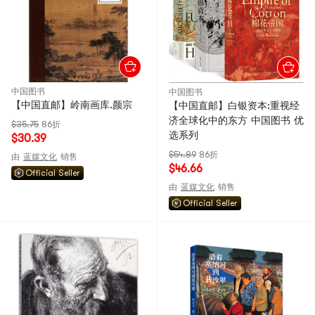
中国图书
中国图书
【中国直邮】岭南画库.颜宗
【中国直邮】白银资本:重视经
济全球化中的东方 中国图书 优
$35.75
86折
选系列
$30.39
$54.89
86折
由
蓝媒文化
销售
$46.66
Official Seller
由
蓝媒文化
销售
Official Seller