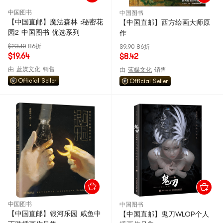
中国图书
中国图书
【中国直邮】魔法森林 :秘密花
【中国直邮】西方绘画大师原
园2 中国图书 优选系列
作
$23.10
86折
$9.90
86折
$19.64
$8.42
由
蓝媒文化
销售
由
蓝媒文化
销售
Official Seller
Official Seller
中国图书
中国图书
【中国直邮】银河乐园 咸鱼中
【中国直邮】鬼刀WLOP个人