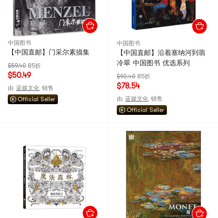
中国图书
中国图书
【中国直邮】门采尔素描集
【中国直邮】沿着塞纳河到翡
冷翠 中国图书 优选系列
$59.40
85折
$50.49
$92.40
85折
$78.54
由
蓝媒文化
销售
由
蓝媒文化
销售
Official Seller
Official Seller