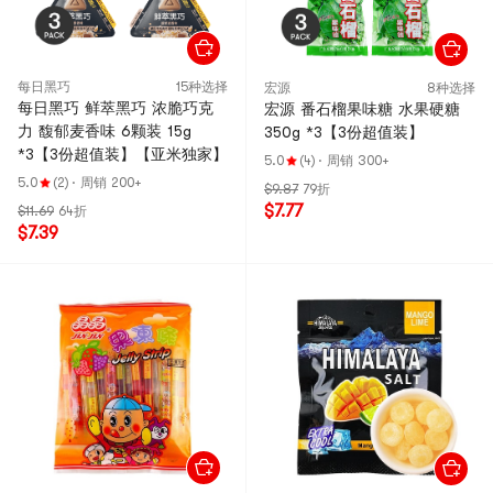
每日黑巧
15种选择
宏源
8种选择
每日黑巧 鲜萃黑巧 浓脆巧克
宏源 番石榴果味糖 水果硬糖
力 馥郁麦香味 6颗装 15g
350g *3【3份超值装】
*3【3份超值装】【亚米独家】
5.0
(4)
·
周销 300+
5.0
(2)
·
周销 200+
$9.87
79折
$7.77
$11.69
64折
$7.39