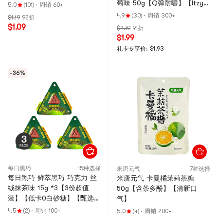
萄味 50g【Q弹耐嚼】【Itzy
5.0
(101)
·
周销 60+
Yuna同款】
4.9
(30)
·
周销 300+
$1.19
92折
$1.09
$2.19
91折
$1.99
礼卡专享价: $1.93
-36%
每日黑巧
15种选择
米唐元气
7种选择
每日黑巧 鲜萃黑巧 巧克力 丝
米唐元气 卡曼橘茉莉茶糖
绒抹茶味 15g *3【3份超值
50g【含茶多酚】【清新口
装】【低卡0白砂糖】【甄选北
气】
川半兵卫茶道级抹茶粉】
4.5
(2)
·
周销 100+
5.0
(4)
·
周销 200+