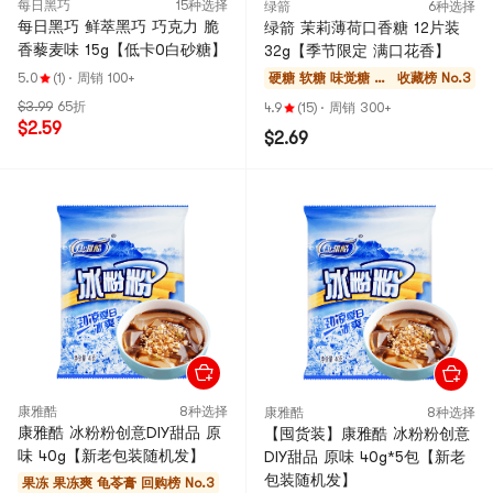
每日黑巧
15种选择
绿箭
6种选择
每日黑巧 鲜萃黑巧 巧克力 脆
绿箭 茉莉薄荷口香糖 12片装
香藜麦味 15g【低卡0白砂糖】
32g【季节限定 满口花香】
5.0
(1)
·
周销 100+
硬糖 软糖 味觉糖 巧
收藏榜 No.3
克力
$3.99
65折
4.9
(15)
·
周销 300+
$2.59
$2.69
康雅酷
8种选择
康雅酷
8种选择
康雅酷 冰粉粉创意DIY甜品 原
【囤货装】康雅酷 冰粉粉创意
味 40g【新老包装随机发】
DIY甜品 原味 40g*5包【新老
包装随机发】
果冻 果冻爽 龟苓膏
回购榜 No.3