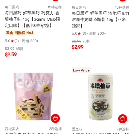
每日黑巧
15种选择
每日黑巧
15种选择
每日黑巧 鲜萃黑巧 巧克力 香
每日黑巧 鲜萃黑巧 浓脆巧克力
醇榛子味 15g【Sam's Club限
浓厚牛奶味 6颗装 15g【亚米
定口味】【低卡0白砂糖】
独家】
零食
回购榜 No.1
5.0
(3)
·
周销 200+
5.0
(2)
·
周销 200+
$3.99
75折
$2.99
$3.99
65折
$2.59
Low Price
西域美农
2种选择
爱之味
2种选择