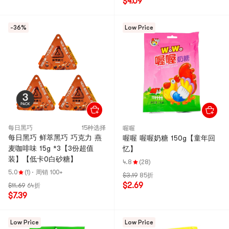
$4.09
-36%
Low Price
每日黑巧
15种选择
喔喔
每日黑巧 鲜萃黑巧 巧克力 燕
喔喔 喔喔奶糖 150g【童年回
麦咖啡味 15g *3【3份超值
忆】
装】【低卡0白砂糖】
4.8
(28)
5.0
(1)
·
周销 100+
$3.19
85折
$2.69
$11.69
64折
$7.39
Low Price
Low Price