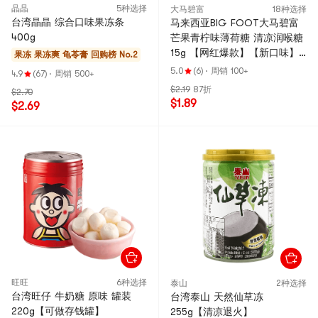
晶晶
5种选择
大马碧富
18种选择
台湾晶晶 综合口味果冻条
马来西亚BIG FOOT大马碧富
400g
芒果青柠味薄荷糖 清凉润喉糖
15g 【网红爆款】【新口味】
果冻 果冻爽 龟苓膏
回购榜 No.2
【浓郁芒果香】
5.0
(6)
·
周销 100+
4.9
(67)
·
周销 500+
$2.19
87折
$2.70
$1.89
$2.69
旺旺
6种选择
泰山
2种选择
台湾旺仔 牛奶糖 原味 罐装
台湾泰山 天然仙草冻
220g【可做存钱罐】
255g【清凉退火】