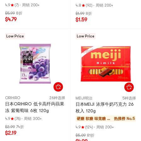
4.9
(7)
·
周销 200+
4.8
(92)
·
周销 200+
$5.99
8折
$1.99
8折
$4.79
$1.59
Low Price
Low Price
ORIHIRO
26种选择
MEIJI明治
5种选择
日本ORIHIRO 低卡高纤蒟蒻果
日本MEIJI 浓厚牛奶巧克力 26
冻 紫葡萄味 6枚 120g
枚入 120g
4.9
(76)
·
周销 300+
硬糖 软糖 味觉糖 巧
热搜榜 No.5
克力
$2.99
74折
4.9
(124)
·
周销 200+
$2.19
$5.09
81折