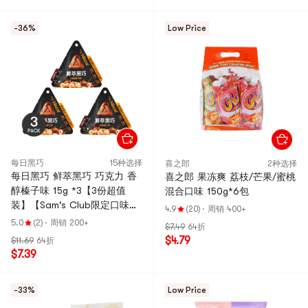
-36%
Low Price
每日黑巧
15种选择
喜之郎
2种选择
每日黑巧 鲜萃黑巧 巧克力 香
喜之郎 果冻爽 荔枝/芒果/蜜桃
醇榛子味 15g *3【3份超值
混合口味 150g*6包
装】【Sam's Club限定口味】
4.9
(20)
·
周销 400+
【低卡0白砂糖】
5.0
(2)
·
周销 200+
$7.49
64折
$4.79
$11.69
64折
$7.39
-33%
Low Price