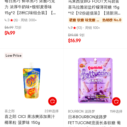
每日黑巧 鲜萃黑巧 浓脆巧克
马来西亚BIG FOOT大马碧富
力 浓厚牛奶味+馥郁麦香味
喜马拉雅岩盐柠檬薄荷糖 15g
15g*2【2种口味组合装】【亚
*12【12份超值装】【清新润喉
米独家】
糖】【超级超级好吃】【欧阳
4.3
(6)
·
周销 300+
硬糖 软糖 味觉糖 巧
热销榜 No.8
娜娜同款】
克力
$6.99
72折
4.9
(13)
·
周销 100+
$4.99
$19.08
9折
$16.99
Low Price
喜之郎
22种选择
BOURBON 波路梦
11种选择
喜之郎 CICI 果冻爽添加果汁
日本BOURBON波路梦
椰果粒 菠萝味 150g
FETTUCCINE意面长条软糖 葡