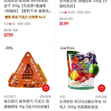
西域美农 欧若姆 高钙珍果奶
台湾爱之味 冰烧仙草 330g【0
皮子 310g【无花果+蔓越莓
脂轻负担】
+西梅味】【配料干净 健康高
4.6
(349)
·
周销 300+
蛋白】【内蒙古特产】
糖果 果冻 巧克力
分享榜 No.3
$2.49
8折
$1.99
5.0
(1)
·
周销 200+
$9.99
76折
$7.59
-35%
Low Price
每日黑巧
15种选择
旺旺
12种选择
每日黑巧 鲜萃黑巧 巧克力 燕
台湾旺旺 旺仔QQ糖分享包 10
麦咖啡味 15g【低卡0白砂糖】
包入 200g 包装随机发送