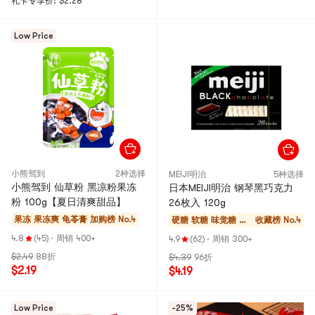
礼卡专享价: $2.28
Low Price
小熊驾到
2种选择
MEIJI明治
5种选择
小熊驾到 仙草粉 黑凉粉果冻
日本MEIJI明治 钢琴黑巧克力
粉 100g【夏日清爽甜品】
26枚入 120g
果冻 果冻爽 龟苓膏
加购榜 No.4
硬糖 软糖 味觉糖 巧
收藏榜 No.4
克力
4.8
(45)
·
周销 400+
4.9
(62)
·
周销 300+
$2.49
88折
$4.39
96折
$2.19
$4.19
Low Price
-25%