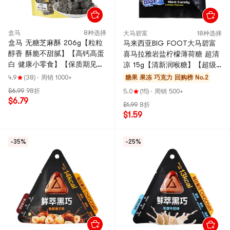
盒马
8种选择
大马碧富
18种选择
盒马 无糖芝麻酥 206g【粒粒
马来西亚BIG FOOT大马碧富
醇香 酥脆不甜腻】【高钙高蛋
喜马拉雅岩盐柠檬薄荷糖 超清
白 健康小零食】【保质期见整
凉 15g【清新润喉糖】【超级
体包装为准】
超级好吃】【欧阳娜娜同款】
4.9
(38)
·
周销 1000+
糖果 果冻 巧克力
回购榜 No.2
$6.99
98折
5.0
(15)
·
周销 500+
$6.79
$1.99
8折
$1.59
-35%
-25%