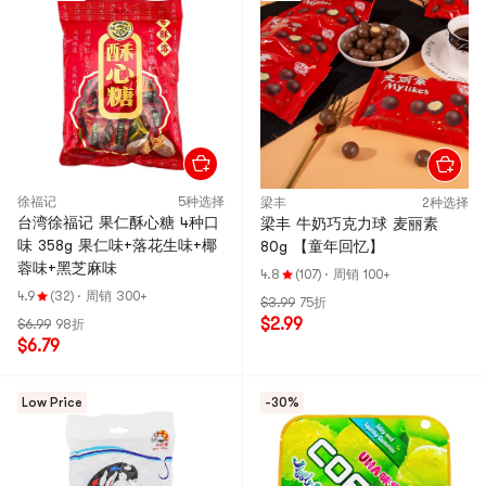
徐福记
5种选择
梁丰
2种选择
台湾徐福记 果仁酥心糖 4种口
梁丰 牛奶巧克力球 麦丽素
味 358g 果仁味+落花生味+椰
80g 【童年回忆】
蓉味+黑芝麻味
4.8
(107)
·
周销 100+
4.9
(32)
·
周销 300+
$3.99
75折
$2.99
$6.99
98折
$6.79
Low Price
-30%