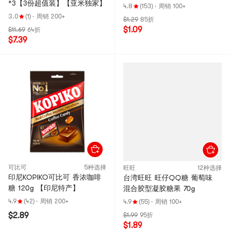
*3【3份超值装】【亚米独家】
4.8
(153)
·
周销 100+
3.0
(1)
·
周销 200+
$1.29
85折
$1.09
$11.69
64折
$7.39
可比可
5种选择
旺旺
12种选择
印尼KOPIKO可比可 香浓咖啡
台湾旺旺 旺仔QQ糖 葡萄味
糖 120g 【印尼特产】
混合胶型凝胶糖果 70g
4.9
(42)
·
周销 200+
4.9
(55)
·
周销 100+
$2.89
$1.99
95折
$1.89