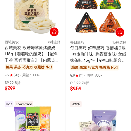
西域美农
6种选择
每日黑巧
15种选择
西域美农 欧若姆草原烤酸奶
每日黑巧 鲜萃黑巧 香醇榛子味
118g【嚼着吃的酸奶】【配料
+燕麦咖啡味+脆香藜麦味+丝绒
干净 高钙高蛋白】【内蒙古特
抹茶味 15g*4【4种口味组合
产】【包装随机发】
装】【低卡0白砂糖】
糖果 果冻 巧克力
收藏榜 No.1
糖果 果冻 巧克力
热搜榜 No.1
4.9
(70)
·
周销 1000+
4.9
(11)
·
周销 700+
$9.99
8折
$12.99
74折
$7.99
$9.59
Hot
Low Price
-25%