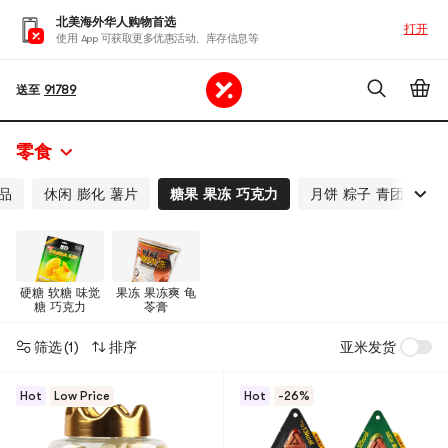
北美海外华人购物首选
打开
使用 App 可获取更多优惠活动、库存信息等
送至
91789
零食
甜品
休闲 膨化 薯片
糖果 果冻 巧克力
月饼 粽子 青团
肉
硬糖 软糖 味觉
果冻 果冻爽 龟
糖 巧克力
苓膏
筛选
(1)
排序
亚米发货
Hot
Low Price
Hot
-26%