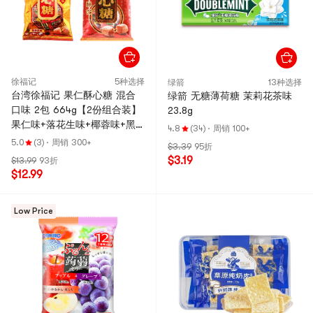
徐福记
5种选择
绿箭
13种选择
台湾徐福记 果仁酥心糖 混合
绿箭 无糖薄荷糖 茉莉花茶味
口味 2包 664g【2份组合装】
23.8g
果仁味+落花生味+椰蓉味+黑
4.8
(34)
·
周销 100+
芝麻味
5.0
(3)
·
周销 300+
$3.39
95折
$3.19
$13.99
93折
$12.99
Low Price