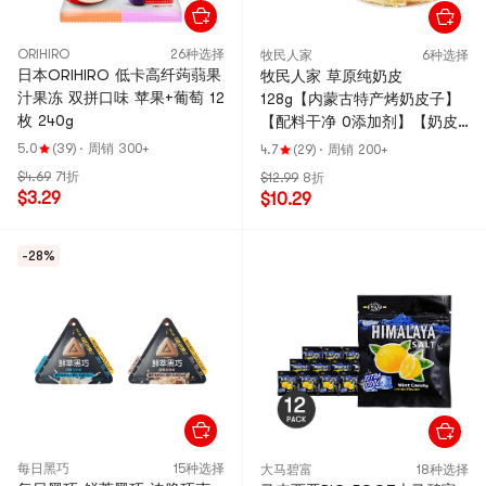
ORIHIRO
26种选择
牧民人家
6种选择
日本ORIHIRO 低卡高纤蒟蒻果
牧民人家 草原纯奶皮
汁果冻 双拼口味 苹果+葡萄 12
128g【内蒙古特产烤奶皮子】
枚 240g
【配料干净 0添加剂】【奶皮
子糖葫芦】
5.0
(39)
·
周销 300+
4.7
(29)
·
周销 200+
$4.69
71折
$12.99
8折
$3.29
$10.29
-28%
每日黑巧
15种选择
大马碧富
18种选择