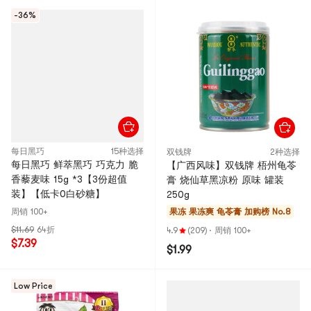
-36%
每日黑巧
15种选择
双钱牌
2种选择
每日黑巧 鲜萃黑巧 巧克力 脆
【广西风味】双钱牌 梧州龟苓
香藜麦味 15g *3【3份超值
膏 烧仙草黑凉粉 原味 罐装
装】【低卡0白砂糖】
250g
周销 100+
果冻 果冻爽 龟苓膏
加购榜 No.8
$11.69
64折
4.9
(209)
·
周销 100+
$7.39
$1.99
Low Price