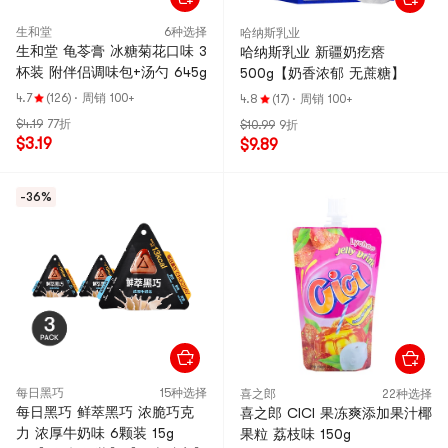
生和堂
6种选择
哈纳斯乳业
生和堂 龟苓膏 冰糖菊花口味 3
哈纳斯乳业 新疆奶疙瘩
杯装 附伴侣调味包+汤勺 645g
500g【奶香浓郁 无蔗糖】
4.7
(126)
·
周销 100+
4.8
(17)
·
周销 100+
$4.19
77折
$10.99
9折
$3.19
$9.89
-36%
每日黑巧
15种选择
喜之郎
22种选择
每日黑巧 鲜萃黑巧 浓脆巧克
喜之郎 CICI 果冻爽添加果汁椰
力 浓厚牛奶味 6颗装 15g
果粒 荔枝味 150g