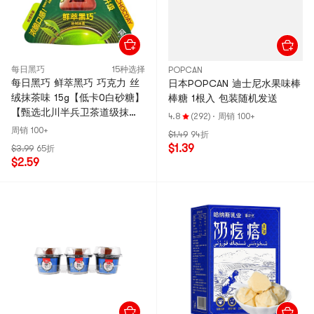
每日黑巧
15种选择
POPCAN
每日黑巧 鲜萃黑巧 巧克力 丝
日本POPCAN 迪士尼水果味棒
绒抹茶味 15g【低卡0白砂糖】
棒糖 1根入 包装随机发送
【甄选北川半兵卫茶道级抹茶
4.8
(292)
·
周销 100+
粉】
周销 100+
$1.49
94折
$1.39
$3.99
65折
$2.59