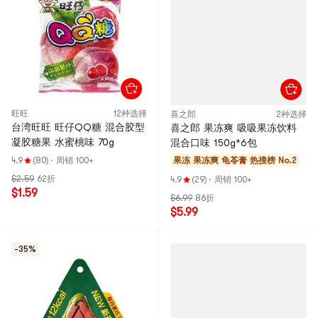
旺旺
12种选择
喜之郎
2种选择
台湾旺旺 旺仔QQ糖 混合胶型
喜之郎 果冻爽 吸吸果冻饮料
凝胶糖果 水蜜桃味 70g
混合口味 150g*6包
4.9
(80)
·
周销 100+
果冻 果冻爽 龟苓膏
热搜榜 No.2
$2.59
62折
4.9
(29)
·
周销 100+
$1.59
$6.99
86折
$5.99
-35%