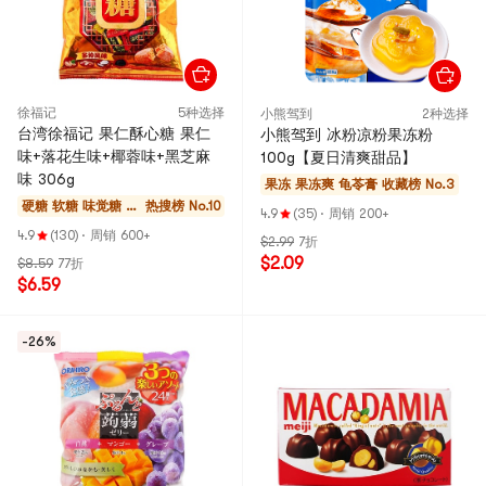
徐福记
5种选择
小熊驾到
2种选择
台湾徐福记 果仁酥心糖 果仁
小熊驾到 冰粉凉粉果冻粉
味+落花生味+椰蓉味+黑芝麻
100g【夏日清爽甜品】
味 306g
果冻 果冻爽 龟苓膏
收藏榜 No.3
硬糖 软糖 味觉糖 巧
热搜榜 No.10
4.9
(35)
·
周销 200+
克力
4.9
(130)
·
周销 600+
$2.99
7折
$2.09
$8.59
77折
$6.59
-26%