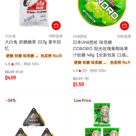
大白兔
10种选择
UHA悠哈
12种选择
大白兔 奶糖糖果 227g 童年回
日本UHA悠哈 味觉糖
忆
CORORO 阳光玫瑰葡萄味果
汁软糖 48g【全新包装 口感升
硬糖 软糖 味觉糖 巧
热卖榜 No.10
级】
克力
硬糖 软糖 味觉糖 巧
热卖榜 No.9
4.8
(51)
·
周销 100+
克力
4.9
(11)
·
周销 500+
$5.99
84折
$4.99
$2.29
7折
$1.59
-36%
Low Price