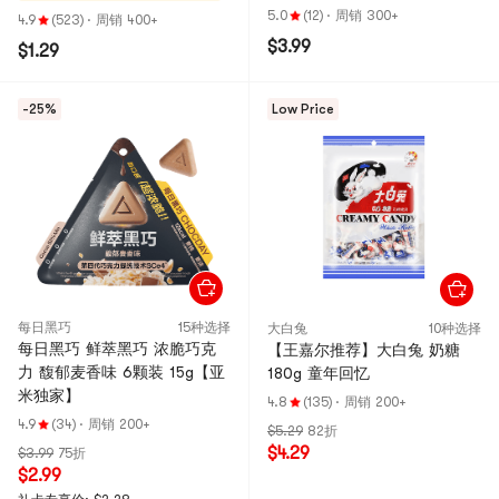
5.0
(12)
·
周销 300+
4.9
(523)
·
周销 400+
$3.99
$1.29
-25%
Low Price
每日黑巧
15种选择
大白兔
10种选择
每日黑巧 鲜萃黑巧 浓脆巧克
【王嘉尔推荐】大白兔 奶糖
力 馥郁麦香味 6颗装 15g【亚
180g 童年回忆
米独家】
4.8
(135)
·
周销 200+
4.9
(34)
·
周销 200+
$5.29
82折
$4.29
$3.99
75折
$2.99