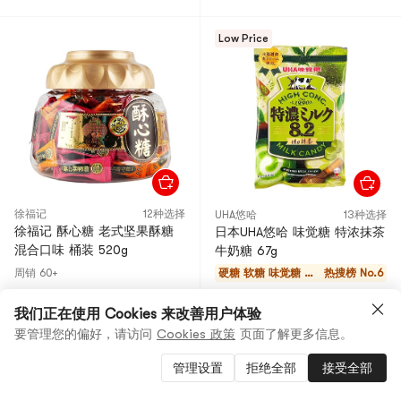
Low Price
徐福记
12种选择
UHA悠哈
13种选择
徐福记 酥心糖 老式坚果酥糖
日本UHA悠哈 味觉糖 特浓抹茶
混合口味 桶装 520g
牛奶糖 67g
周销 60+
硬糖 软糖 味觉糖 巧
热搜榜 No.6
克力
$18.39
98折
4.8
(11)
·
周销 200+
$17.99
我们正在使用 Cookies 来改善用户体验
$2.89
要管理您的偏好，请访问
Cookies 政策
页面了解更多信息。
礼卡专享价: $2.37
管理设置
拒绝全部
接受全部
Low Price