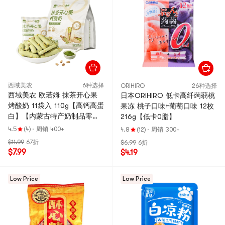
西域美农
6种选择
ORIHIRO
26种选择
西域美农 欧若姆 抹茶开心果
日本ORIHIRO 低卡高纤蒟蒻桃
烤酸奶 11袋入 110g【高钙高蛋
果冻 桃子口味+葡萄口味 12枚
白】【内蒙古特产奶制品零
216g【低卡0脂】
食】
4.5
(4)
·
周销 400+
4.8
(12)
·
周销 300+
$11.99
67折
$6.99
6折
$7.99
$4.19
Low Price
Low Price