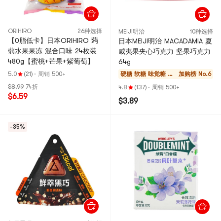
ORIHIRO
26种选择
MEIJI明治
10种选择
【0脂低卡】日本ORIHIRO 蒟
日本MEIJI明治 MACADAMIA 夏
蒻水果果冻 混合口味 24枚装
威夷果夹心巧克力 坚果巧克力
480g【蜜桃+芒果+紫葡萄】
64g
5.0
(21)
·
周销 500+
硬糖 软糖 味觉糖 巧
加购榜 No.6
克力
$8.99
74折
4.8
(137)
·
周销 500+
$6.59
$3.89
-35%