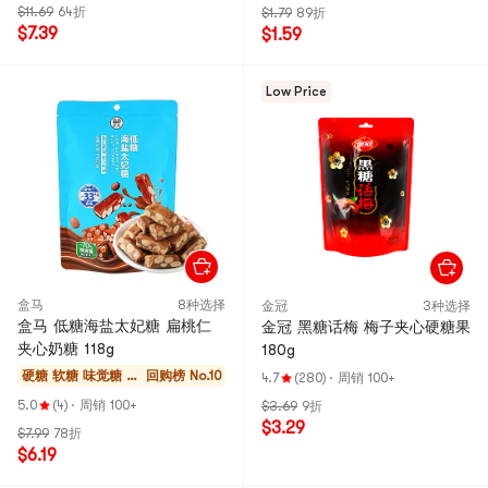
$11.69
64折
$1.79
89折
$7.39
$1.59
Low Price
盒马
8种选择
金冠
3种选择
盒马 低糖海盐太妃糖 扁桃仁
金冠 黑糖话梅 梅子夹心硬糖果
夹心奶糖 118g
180g
硬糖 软糖 味觉糖 巧
回购榜 No.10
4.7
(280)
·
周销 100+
克力
5.0
(4)
·
周销 100+
$3.69
9折
$3.29
$7.99
78折
$6.19