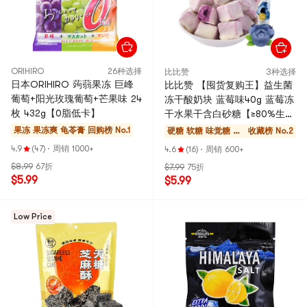
ORIHIRO
26种选择
比比赞
3种选择
日本ORIHIRO 蒟蒻果冻 巨峰
比比赞 【囤货复购王】益生菌
葡萄+阳光玫瑰葡萄+芒果味 24
冻干酸奶块 蓝莓味40g 蓝莓冻
枚 432g【0脂低卡】
干水果干含白砂糖【≥80%生牛
乳制作】【健康零食】
果冻 果冻爽 龟苓膏
回购榜 No.1
硬糖 软糖 味觉糖 巧
收藏榜 No.2
克力
4.9
(47)
·
周销 1000+
4.6
(16)
·
周销 600+
$8.99
67折
$7.99
75折
$5.99
$5.99
Low Price