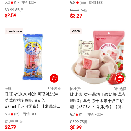
5.0
(1)
·
周销 100+
4.8
(66)
·
周销 500+
$3.99
65折
$4.49
74折
$2.59
$3.29
Low Price
-25%
旺旺
4种选择
比比赞
3种选择
旺旺 碎冰冰 棒冰 可吸冰淇淋
比比赞 益生菌冻干酸奶块 草莓
草莓蜜桃乳酸味 8支入
味40g 草莓冻干水果干含白砂
624ml【怀旧零食】【常温冷
糖【≥80%生牛乳制作】【健康
冻两种吃法】
零食】
5.0
(15)
·
周销 300+
4.7
(11)
·
周销 400+
$2.99
94折
$7.99
75折
$2.79
$5.99