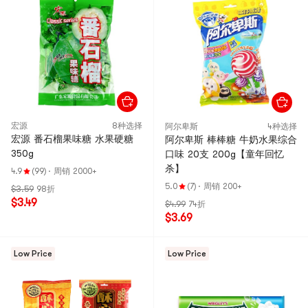
宏源
8种选择
阿尔卑斯
4种选择
宏源 番石榴果味糖 水果硬糖
阿尔卑斯 棒棒糖 牛奶水果综合
350g
口味 20支 200g【童年回忆
杀】
4.9
(99)
·
周销 2000+
5.0
(7)
·
周销 200+
$3.59
98折
$3.49
$4.99
74折
$3.69
Low Price
Low Price