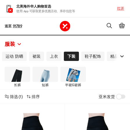
北美海外华人购物首选
打开
使用 App 可获取更多优惠活动、库存信息等
送至
91789
服装
运动 防晒
裙装
上衣
下装
鞋子配饰
精品男装
长裤
短裤
半裙&裙裤
筛选
(1)
排序
亚米发货