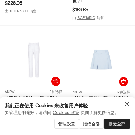
色 / L
$228.05
$189.85
由
SCENARIO
销售
由
SCENARIO
销售
ANEW
2种选择
ANEW
4种选择
【加拿大直邮】 韩国 ANEW
【加拿大直邮】 韩国 ANEW 女
女士 SM 紧身裤 - 白色 白色 /
士SM背面褶皱裙 - 浅蓝色 蓝
我们正在使用 Cookies 来改善用户体验
XXS
色 / XS
要管理您的偏好，请访问
Cookies 政策
页面了解更多信息。
$228.05
$189.85
管理设置
拒绝全部
接受全部
由
SCENARIO
销售
由
SCENARIO
销售