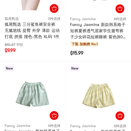
狐尾甄选
3种选择
Fancy Jasmine
6种选择
狐尾甄选 三分鲨鱼裤安全裤
Fancy Jasmine 新款韩系格子
无尴尬线 提臀 外穿 薄款 运动
短裤夏裤透气居家学生遛弯裤
打底 拼接 撞色-黑色 XL码 1件
子少女碎花短裤睡裤 紫色(80-
134斤) 1件
下装
加购榜 No.1
$10.37
97折
$9.99
$15.99
New
New
Fancy Jasmine
6种选择
Fancy Jasmine
6种选择