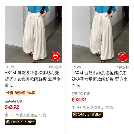
HSPM
6种选择
HSPM
6种选择
HSPM 自然系禅意松弛感灯笼
HSPM 自然系禅意松弛感灯笼
裤裤子女夏薄款阔腿裤 亚麻米
裤裤子女夏薄款阔腿裤 亚麻米
白 L
白 M
长裤
加购榜 No.10
$54.90
8折
$43.92
$54.90
8折
$43.92
由
HSPM官方旗舰店
销售
Official Seller
由
HSPM官方旗舰店
销售
Official Seller