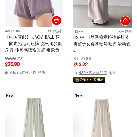
JAGA BALL
20种选择
HSPM
6种选择
【中国直邮】 JAGA BALL 速
HSPM 自然系禅意松弛感灯笼
干防走光运动短裤 宽松跑步健
裤裤子女夏薄款阔腿裤 淡粉色
身裤 休闲高腰瑜伽裤 烟紫色S
L
码
$47.90
75折
$54.90
8折
$35.90
$43.92
由
Alice优选生活馆
销售
由
HSPM官方旗舰店
销售
Official Seller
New
New