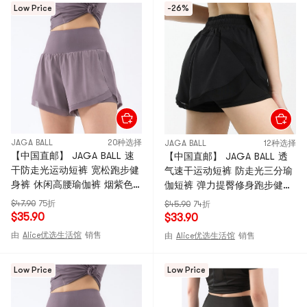
Low Price
-26%
JAGA BALL
20种选择
JAGA BALL
12种选择
【中国直邮】 JAGA BALL 速
【中国直邮】 JAGA BALL 透
干防走光运动短裤 宽松跑步健
气速干运动短裤 防走光三分瑜
身裤 休闲高腰瑜伽裤 烟紫色M
伽短裤 弹力提臀修身跑步健身
码
裤 黑色M码
$47.90
75折
$45.90
74折
$35.90
$33.90
由
Alice优选生活馆
销售
由
Alice优选生活馆
销售
Low Price
Low Price