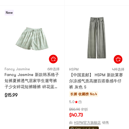
New
Fancy Jasmine
6种选择
HSPM
4种选择
Fancy Jasmine 新款韩系格子
【中国直邮】 HSPM 新款莱赛
短裤夏裤透气居家学生遛弯裤
尔凉感气质高腰百搭垂感牛仔
子少女碎花短裤睡裤 碎花蓝
裤 灰色 S
(80-130斤) 1件
长裤
收藏榜 No.4
$15.99
5.0
(1)
$50.90
81折
$40.73
由
HSPM官方旗舰店
销售