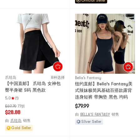
Official Seller
爪哇岛
8种选择
Bella’s Fantasy
【中国直邮】 爪哇岛 女神包
纽约直邮】Bella’s Fantasy美
臀半身裙 S码 黑色款
式辣妹极简风基础百搭款露背
连身短裤 带胸垫 黑色 均码
5.0
(1)
$79.99
$37.70
77折
$28.88
由
BELLA'S FANTASY
销售
由
爪哇岛
销售
Silver Seller
Gold Seller