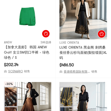
ANEW
3种选择
LUXE ORIENTA
【加拿大直邮】 韩国 ANEW
LUXE ORIENTA 黑金阁 刺绣桑
Golf 女士SM切口半裤 - 绿色
蚕丝香云纱马面裙(裂纹缎面)XL
绿色 / S
码
$202.34
$486.50
由
SCENARIO
销售
由
香港晴希国际有限公司
销售
-30%