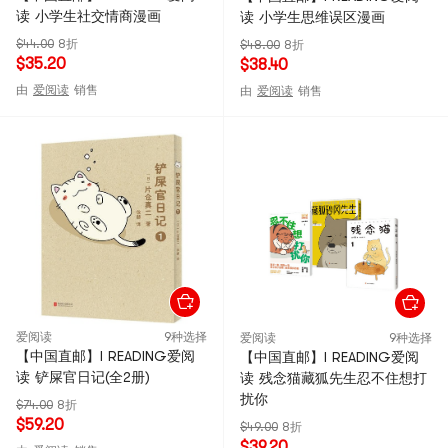
读 小学生社交情商漫画
读 小学生思维误区漫画
$44.00
8折
$48.00
8折
$35.20
$38.40
由
爱阅读
销售
由
爱阅读
销售
爱阅读
9种选择
爱阅读
9种选择
【中国直邮】I READING爱阅
【中国直邮】I READING爱阅
读 铲屎官日记(全2册)
读 残念猫藏狐先生忍不住想打
扰你
$74.00
8折
$59.20
$49.00
8折
$39.20