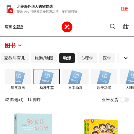
北美海外华人购物首选
打开
使用 App 可获取更多优惠活动、库存信息等
送至
91789
图书
家教与育儿
旅游/地图
动漫
心理学
医学
家居
爆笑漫画
动漫学堂
日本动漫
欧美动漫
大陆
筛选
(1)
排序
亚米发货