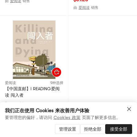
由
爱阅读
销售
由
爱阅读
销售
爱阅读
9种选择
【中国直邮】I READING爱阅
读 闯入者
$61.00
8折
$48.80
我们正在使用 Cookies 来改善用户体验
要管理您的偏好，请访问
Cookies 政策
页面了解更多信息。
由
爱阅读
销售
管理设置
拒绝全部
接受全部
End