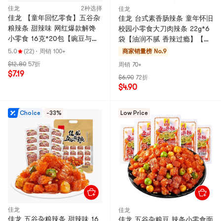
佳龙
2种选择
佳龙
佳龙 【童年回忆零食】五谷杂
佳龙 台式素香肠辣条 童年怀旧
粮辣条 甜辣味 网红爆款解馋
校园小零食大刀肉辣条 22g*6
小零食 16克*20包【豌豆与辣
袋【油润不腻 香辣过瘾】【软
条的碰撞】
糯筋道 满口留香】
5.0
(22)
·
周销 100+
商家销量榜 No.9
$12.80
57折
周销 70+
$7.19
$6.90
72折
$4.90
Choice
-33%
Low Price
佳龙
佳龙
佳龙 五谷杂粮辣条 甜辣味 16
佳龙 五谷杂粮豆 辣条小零食面