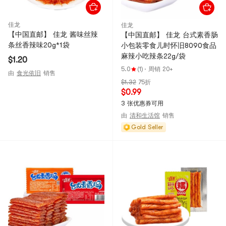
佳龙
佳龙
【中国直邮】 佳龙 酱味丝辣
【中国直邮】 佳龙 台式素香肠
条丝香辣味20g*1袋
小包装零食儿时怀旧8090食品
麻辣小吃辣条22g/袋
$1.20
5.0
(1)
·
周销 20+
由
食光依旧
销售
$1.32
75折
$0.99
3 张优惠券可用
由
清和生活馆
销售
Gold Seller