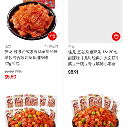
佳龙
12种选择
佳龙
佳龙 辣条台式素香肠童年经典
佳龙 五谷杂粮辣条 16*20包
爆款混合散装辣条甜辣味
甜辣味【儿时经典】大面筋牛
22g*5包
筋豆干豌豆青豆解馋小零食
$5.60
99折
$8.91
$5.50