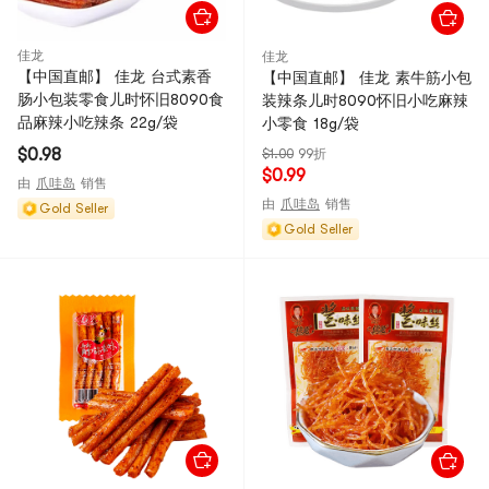
佳龙
佳龙
【中国直邮】 佳龙 台式素香
【中国直邮】 佳龙 素牛筋小包
肠小包装零食儿时怀旧8090食
装辣条儿时8090怀旧小吃麻辣
品麻辣小吃辣条 22g/袋
小零食 18g/袋
$0.98
$1.00
99折
$0.99
由
爪哇岛
销售
由
爪哇岛
销售
Gold Seller
Gold Seller