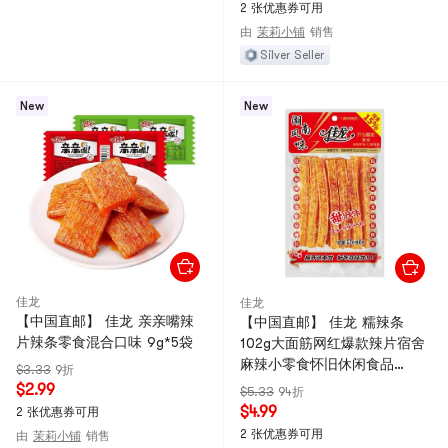
2 张优惠券可用
由
茉莉小铺
销售
Silver Seller
New
New
佳龙
佳龙
【中国直邮】 佳龙 亲亲嘴辣
【中国直邮】 佳龙 糯辣条
片辣条零食混合口味 9g*5袋
102g大面筋网红爆款辣片宿舍
麻辣小零食怀旧休闲食品
$3.33
9折
102g*1包
$2.99
$5.33
94折
$4.99
2 张优惠券可用
2 张优惠券可用
由
茉莉小铺
销售