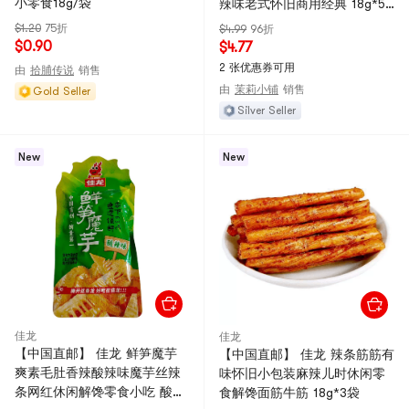
小零食18g/袋
辣味老式怀旧商用经典 18g*5
包
$1.20
75折
$4.99
96折
$0.90
$4.77
2 张优惠券可用
由
拾脯传说
销售
由
茉莉小铺
销售
Gold Seller
Silver Seller
New
New
佳龙
佳龙
【中国直邮】 佳龙 鲜笋魔芋
【中国直邮】 佳龙 辣条筋筋有
爽素毛肚香辣酸辣味魔芋丝辣
味怀旧小包装麻辣儿时休闲零
条网红休闲解馋零食小吃 酸辣
食解馋面筋牛筋 18g*3袋