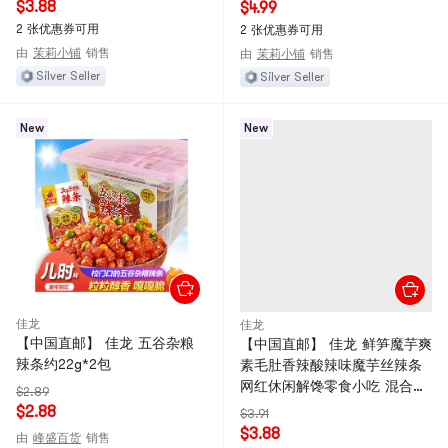
$3.88
$4.99
2 张优惠券可用
2 张优惠券可用
由
茉莉小铺
销售
由
茉莉小铺
销售
Silver Seller
Silver Seller
New
New
佳龙
佳龙
【中国直邮】 佳龙 五谷杂粮
【中国直邮】 佳龙 鲜笋魔芋爽
辣条约22g*2包
素毛肚香辣酸辣味魔芋丝辣条
网红休闲解馋零食小吃 混合味
$2.89
20g*4包
$2.88
$3.91
$3.88
由
峰盛百货
销售