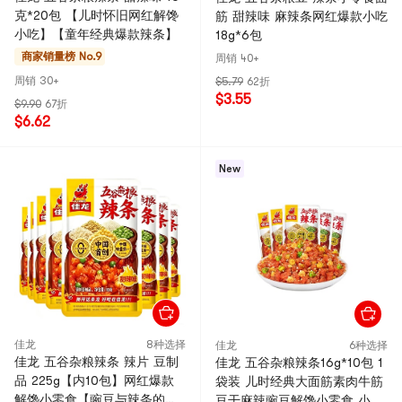
克*20包 【儿时怀旧网红解馋
筋 甜辣味 麻辣条网红爆款小吃
小吃】【童年经典爆款辣条】
18g*6包
商家销量榜 No.9
周销 40+
周销 30+
$5.79
62折
$3.55
$9.90
67折
$6.62
New
佳龙
8种选择
佳龙
6种选择
佳龙 五谷杂粮辣条 辣片 豆制
佳龙 五谷杂粮辣条16g*10包 1
品 225g【内10包】网红爆款
袋装 儿时经典大面筋素肉牛筋
解馋小零食【豌豆与辣条的碰
豆干麻辣豌豆解馋小零食 小红