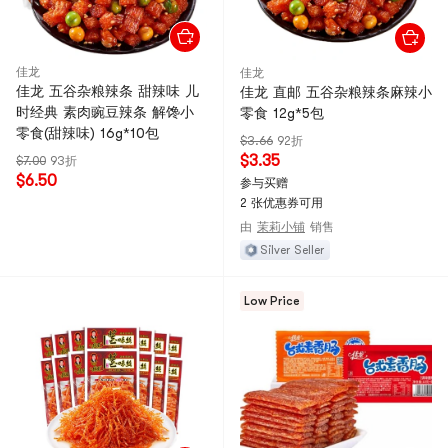
佳龙
佳龙
佳龙 五谷杂粮辣条 甜辣味 儿
佳龙 直邮 五谷杂粮辣条麻辣小
时经典 素肉豌豆辣条 解馋小
零食 12g*5包
零食(甜辣味) 16g*10包
$3.66
92折
$3.35
$7.00
93折
$6.50
参与买赠
2 张优惠券可用
由
茉莉小铺
销售
Silver Seller
Low Price