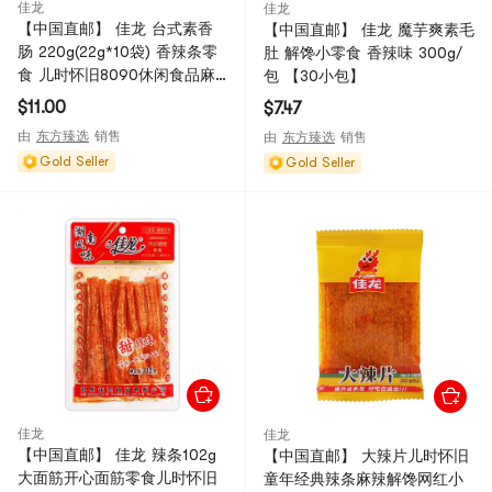
佳龙
佳龙
【中国直邮】 佳龙 台式素香
【中国直邮】 佳龙 魔芋爽素毛
肠 220g(22g*10袋) 香辣条零
肚 解馋小零食 香辣味 300g/
食 儿时怀旧8090休闲食品麻
包 【30小包】
辣小吃辣条【麻辣劲爽 鲜辣多
$11.00
$7.47
汁 软糯劲道】
由
东方臻选
销售
由
东方臻选
销售
Gold Seller
Gold Seller
佳龙
佳龙
【中国直邮】 佳龙 辣条102g
【中国直邮】 大辣片儿时怀旧
大面筋开心面筋零食儿时怀旧
童年经典辣条麻辣解馋网红小