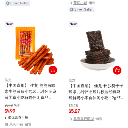
由
茉莉小铺
销售
Silver Seller
Silver Seller
New
New
佳龙
佳龙
【中国直邮】 佳龙 筋筋有味
【中国直邮】 佳龙 长沙臭干子
素牛筋辣条小包装儿时怀旧麻
辣条儿时怀旧辣片校园经典麻
辣零食小吃解馋休闲食品
辣解馋小零食休闲小吃 12g*7
18g*5包
袋
$5.18
97折
$5.28
$4.99
$5.27
2 张优惠券可用
由
马尚嘉行商城
销售
由
茉莉小铺
销售