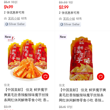
味 20g*5包
$5.11
98折
$3.33
9折
$4.99
$2.99
2 张优惠券可用
2 张优惠券可用
由
茉莉小铺
销售
由
茉莉小铺
销售
Silver Seller
Silver Seller
New
New
佳龙
佳龙
【中国直邮】 佳龙 鲜笋魔芋
【中国直邮】 佳龙 鲜笋魔芋爽
爽素毛肚香辣酸辣味魔芋丝辣
素毛肚香辣酸辣味魔芋丝辣条
条网红休闲解馋零食小吃 香辣
网红休闲解馋零食小吃 香辣味
味 20g*4包
20g*5包
$3.91
$5.15
97折