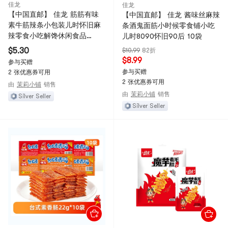
佳龙
佳龙
【中国直邮】 佳龙 筋筋有味
【中国直邮】 佳龙 酱味丝麻辣
素牛筋辣条小包装儿时怀旧麻
条酒鬼面筋小时候零食铺小吃
辣零食小吃解馋休闲食品
儿时8090怀旧90后 10袋
18g*5包
$5.30
$10.99
82折
$8.99
参与买赠
参与买赠
2 张优惠券可用
2 张优惠券可用
由
茉莉小铺
销售
由
茉莉小铺
销售
Silver Seller
Silver Seller