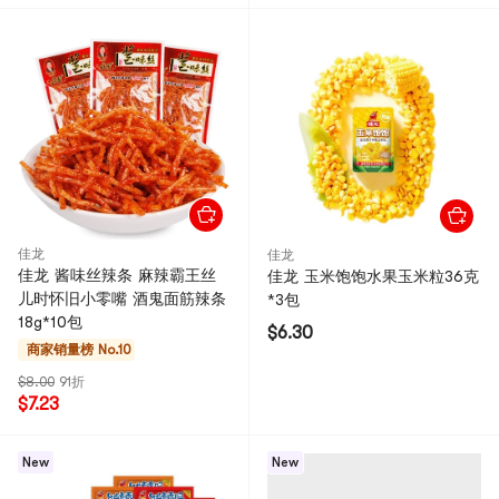
佳龙
佳龙
佳龙 酱味丝辣条 麻辣霸王丝
佳龙 玉米饱饱水果玉米粒36克
儿时怀旧小零嘴 酒鬼面筋辣条
*3包
18g*10包
$6.30
商家销量榜 No.10
$8.00
91折
$7.23
New
New