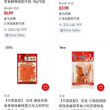
零食解馋面筋牛筋 18g*5袋
$4.25
94折
$3.98
$5.28
95折
$4.99
参与买赠
参与买赠
2 张优惠券可用
2 张优惠券可用
由
茉莉小铺
销售
由
茉莉小铺
销售
Silver Seller
Silver Seller
-25%
New
佳龙
佳龙
【中国直邮】 佳龙 酱味丝辣
【中国直邮】 佳龙 小面筋细面
条香辣味麻辣霸王丝儿时怀旧
筋辣条麻辣零食小吃煎饼辣条