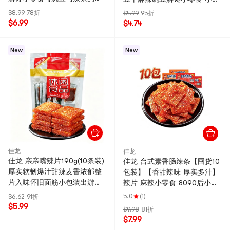
撞】混合口味
书推荐
$8.99
78折
$4.99
95折
$6.99
$4.74
New
New
佳龙
佳龙
佳龙 亲亲嘴辣片190g(10条装)
佳龙 台式素香肠辣条【囤货10
厚实软韧爆汁甜辣麦香浓郁整
包装】【香甜辣味 厚实多汁】
片入味怀旧面筋小包装出游办
辣片 麻辣小零食 8090后小时
公零食
候儿时回忆怀旧 童年零食 22
5.0
(1)
$6.62
91折
克*10包/袋【2款颜色混发】
$5.99
$9.98
81折
$7.99