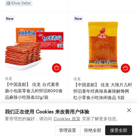
Silver Seller
New
New
佳龙
佳龙
【中国直邮】 佳龙 台式素香
【中国直邮】 佳龙 大辣片儿时
肠小包装零食儿时怀旧8090食
怀旧童年经典辣条麻辣解馋网
品麻辣小吃辣条22g/袋
红小零食小吃休闲食品 5袋
$1.09
91折
$5.28
91折
$0.99
我们正在使用 Cookies 来改善用户体验
$4.77
要管理您的偏好，请访问
Cookies 政策
页面了解更多信息。
2 张优惠券可用
由
馋猫补给站
销售
由
茉莉小铺
销售
Gold Seller
管理设置
拒绝全部
接受全部
Silver Seller