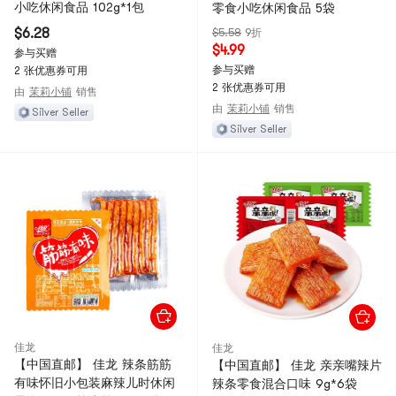
小吃休闲食品 102g*1包
零食小吃休闲食品 5袋
$6.28
$5.58
9折
$4.99
参与买赠
参与买赠
2 张优惠券可用
2 张优惠券可用
由
茉莉小铺
销售
由
茉莉小铺
销售
Silver Seller
Silver Seller
佳龙
佳龙
【中国直邮】 佳龙 辣条筋筋
【中国直邮】 佳龙 亲亲嘴辣片
有味怀旧小包装麻辣儿时休闲
辣条零食混合口味 9g*6袋