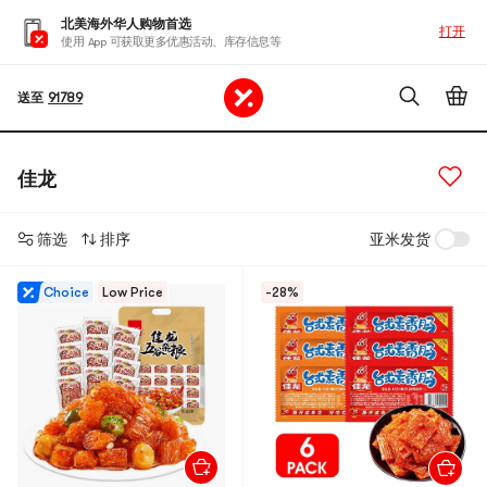
北美海外华人购物首选
打开
使用 App 可获取更多优惠活动、库存信息等
送至
91789
佳龙
筛选
排序
亚米发货
Choice
Low Price
-28%