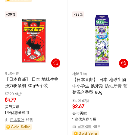
-39%
-33%
地球生物
地球生物
【日本直邮】 日本 地球生物
【日本直邮】 日本 地球生物
强力驱鼠剂 30g*4个装
中小学生 换牙期 防蛀牙膏 葡
萄混合香型 80g
$7.90
61折
$4.79
$4.01
67折
$2.67
参与买赠
1 张优惠券可用
参与买赠
1 张优惠券可用
由
日本双叶
销售
由
日本双叶
销售
Gold Seller
Gold Seller