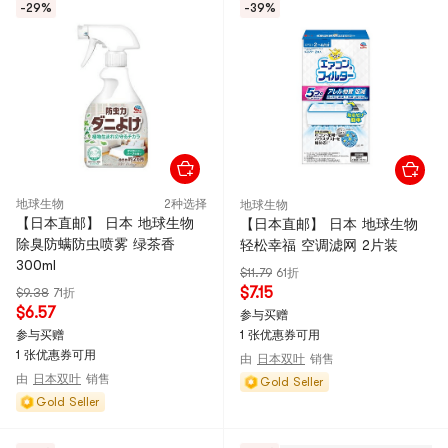
-29%
-39%
地球生物
2种选择
地球生物
【日本直邮】 日本 地球生物
【日本直邮】 日本 地球生物
除臭防螨防虫喷雾 绿茶香
轻松幸福 空调滤网 2片装
300ml
$11.79
61折
$7.15
$9.38
71折
$6.57
参与买赠
参与买赠
1 张优惠券可用
1 张优惠券可用
由
日本双叶
销售
由
日本双叶
销售
Gold Seller
Gold Seller