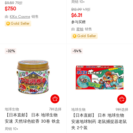
周销 10+
$9.59
79折
$7.50
$12.99
49折
$6.31
由
KiKo Cosme
销售
参与买赠
Gold Seller
由
蜜柚
销售
Gold Seller
-32%
-54%
地球生物
7种选择
地球生物
9种选择
【日本直邮】 日本 地球生物
【日本直邮】 日本 地球生物
安速 天然绿色蚊香 30卷 铁盒
安速地球制药 老鼠捕捉器老鼠
夹 2个装
周销 10+