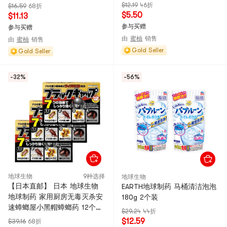
$12.19
46折
$16.59
68折
$5.50
$11.13
参与买赠
参与买赠
由
蜜柚
销售
由
蜜柚
销售
Gold Seller
Gold Seller
-32%
-56%
地球生物
9种选择
地球生物
【日本直邮】 日本 地球生物
EARTH地球制药 马桶清洁泡泡
地球制药 家用厨房无毒灭杀安
180g 2个装
速蟑螂屋小黑帽蟑螂药 12个入
$29.24
44折
*3个【超值组合】
$12.59
$39.16
68折