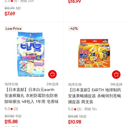
3.0
(1)
·
周销 20+
$16.99
$12.99
6折
$7.69
Low Price
-42%
地球生物
2种选择
地球生物
9种选择
【日本直邮】日本白元earth
【日本直邮】EARTH 地球制药
安速樟脑丸 衣柜防霉防虫防潮
安速果蝇捕捉器 杀蝇饵剂苍蝇
除味驱虫 48包入 1年用 皂香味
捕捉器 两支装
5.0
(3)
5.0
(2)
·
周销 10+
$17.50
91折
$19.05
58折
$15.88
$10.98