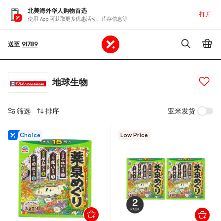
北美海外华人购物首选
打开
使用 App 可获取更多优惠活动、库存信息等
送至
91789
地球生物
筛选
排序
亚米发货
Choice
Low Price