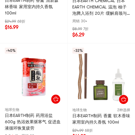
日本EARTH制药 香薰 清新森
日本EARTH CHEMICAL 日本
林香味 家用室内持久香氛
EARTH CHEMICAL 温泡 柚子
100ml
泡腾入浴剂 20片 缓解肩颈与
腰痛 改善冷症疲劳 促进血液循
周销 30+
$24.99
68折
环
$16.99
$8.99
7折
$6.29
-40%
-32%
地球生物
地球生物
2种选择
日本EARTH制药 药用浴盐
日本EARTH制药 香薰 软木香味
600g 热浴效果驱寒气 促进血
家用室内持久香氛 100ml
液循环恢复疲劳
$24.99
68折