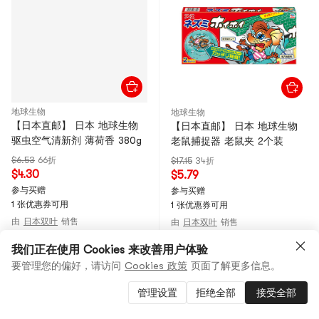
地球生物
地球生物
【日本直邮】 日本 地球生物
【日本直邮】 日本 地球生物
驱虫空气清新剂 薄荷香 380g
老鼠捕捉器 老鼠夹 2个装
$6.53
66折
$17.15
34折
$4.30
$5.79
参与买赠
参与买赠
1 张优惠券可用
1 张优惠券可用
由
日本双叶
销售
由
日本双叶
销售
Gold Seller
Gold Seller
我们正在使用 Cookies 来改善用户体验
要管理您的偏好，请访问
Cookies 政策
页面了解更多信息。
-39%
Low Price
管理设置
拒绝全部
接受全部