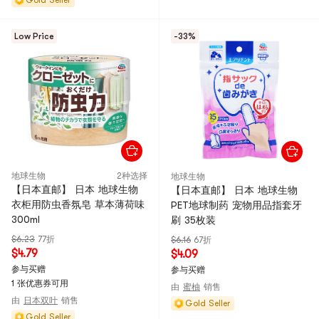
Gold Seller
Low Price
-33%
地球生物
2种选择
地球生物
【日本直邮】 日本 地球生物
【日本直邮】 日本 地球生物
衣柜用防虫香氛皂 草本薄荷味
PET地球制药 宠物用品指套牙
300ml
刷 35枚装
$6.23
77折
$6.16
67折
$4.79
$4.09
参与买赠
参与买赠
1 张优惠券可用
由
蜜柚
销售
由
日本双叶
销售
Gold Seller
Gold Seller