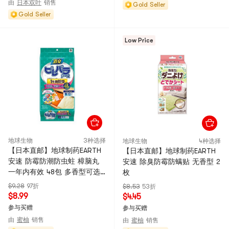
由
日本双叶
销售
Gold Seller
Gold Seller
Low Price
地球生物
3种选择
地球生物
4种选择
【日本直邮】地球制药EARTH
【日本直邮】地球制药EARTH
安速 防霉防潮防虫蛀 樟脑丸
安速 除臭防霉防螨贴 无香型 2
一年内有效 48包 多香型可选
枚
【淡雅无香】
$9.28
97折
$8.53
53折
$8.99
$4.45
参与买赠
参与买赠
由
蜜柚
销售
由
蜜柚
销售