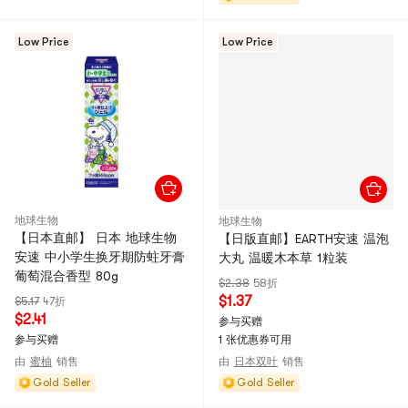
Low Price
Low Price
地球生物
地球生物
【日本直邮】 日本 地球生物
【日版直邮】EARTH安速 温泡
安速 中小学生换牙期防蛀牙膏
大丸 温暖木本草 1粒装
葡萄混合香型 80g
$2.38
58折
$1.37
$5.17
47折
$2.41
参与买赠
参与买赠
1 张优惠券可用
由
蜜柚
销售
由
日本双叶
销售
Gold Seller
Gold Seller