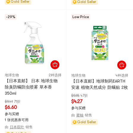
Gold Seller
Gold Seller
-29%
Low Price
地球生物
2种选择
地球生物
4种选择
【日本直邮】 日本 地球生物
【日本直邮】地球制药EARTH
除臭防螨防虫喷雾 草本香
安速 植物天然成分 防螨贴 2枚
350ml
$9.15
47折
$4.27
$9.41
71折
$6.60
参与买赠
参与买赠
由
蜜柚
销售
1 张优惠券可用
Gold Seller
由
日本双叶
销售