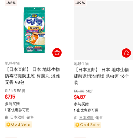
-42%
-39%
地球生物
地球生物
【日本直邮】 日本 地球生物
【日本直邮】 日本 地球生物
防霉防潮防虫蛀 樟脑丸 淡雅
硼酸诱饵浓缩版 杀虫饵 16个
无香 48包
装
$12.45
58折
$8.03
61折
$7.15
$4.87
参与买赠
参与买赠
1 张优惠券可用
1 张优惠券可用
由
日本双叶
销售
由
日本双叶
销售
Gold Seller
Gold Seller