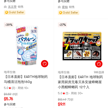
参与买赠
参与买赠
由
东京赞
销售
由
蜜柚
销售
Gold Seller
Gold Seller
-39%
-27%
地球生物
地球生物
9种选择
【日本直邮】EARTH地球制药
【日本直邮】EARTH 地球制药
马桶清洁泡泡160g
家用厨房无毒灭杀安速蟑螂屋
小黑帽蟑螂药 12个入
5.0
(2)
·
周销 10+
5.0
(1)
·
周销 30+
$9.59
61折
$5.76
$12.49
73折
$9.11
参与买赠