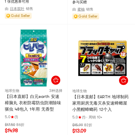
1 张优惠券可用
参与买赠
由
日本双叶
销售
由
蜜柚
销售
Gold Seller
Gold Seller
地球生物
3种选择
地球生物
【日本直邮】白元earth 安速
【日本直邮】EARTH 地球制药
樟脑丸 衣柜防霉防虫防潮除味
家用厨房无毒灭杀安速蟑螂屋
驱虫 48包入 1年用 无香型
小黑帽蟑螂药 12个入
5.0
(1)
5.0
(1)
·
周销 10+
$17.50
86折
$15.99
82折
$14.98
$13.09