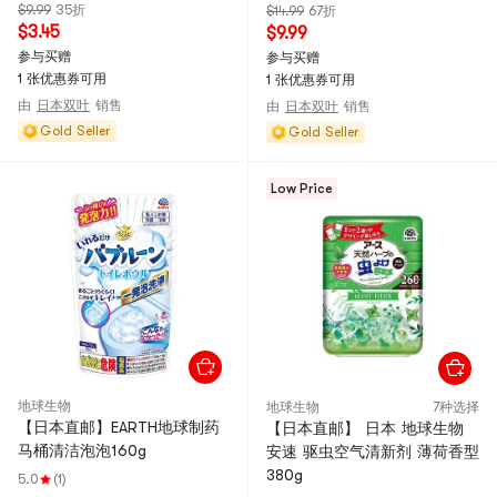
$9.99
35折
$14.99
67折
$3.45
$9.99
参与买赠
参与买赠
1 张优惠券可用
1 张优惠券可用
由
日本双叶
销售
由
日本双叶
销售
Gold Seller
Gold Seller
Low Price
地球生物
地球生物
7种选择
【日本直邮】EARTH地球制药
【日本直邮】 日本 地球生物
马桶清洁泡泡160g
安速 驱虫空气清新剂 薄荷香型
380g
5.0
(1)