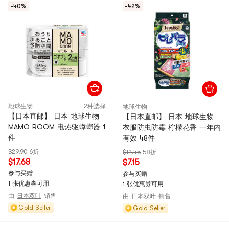
-40%
-42%
地球生物
2种选择
地球生物
【日本直邮】 日本 地球生物
【日本直邮】 日本 地球生物
MAMO ROOM 电热驱蟑螂器 1
衣服防虫防霉 柠檬花香 一年内
件
有效 48件
$29.90
6折
$12.45
58折
$17.68
$7.15
参与买赠
参与买赠
1 张优惠券可用
1 张优惠券可用
由
日本双叶
销售
由
日本双叶
销售
Gold Seller
Gold Seller