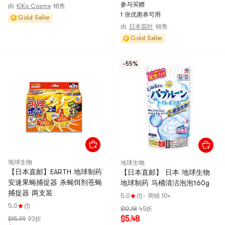
参与买赠
由
KiKo Cosme
销售
1 张优惠券可用
Gold Seller
由
日本双叶
销售
Gold Seller
-55%
地球生物
地球生物
【日本直邮】EARTH 地球制药
【日本直邮】 日本 地球生物
安速果蝇捕捉器 杀蝇饵剂苍蝇
地球制药 马桶清洁泡泡160g
捕捉器 两支装
5.0
(1)
·
周销 10+
5.0
(1)
$12.18
45折
$5.48
$15.99
93折