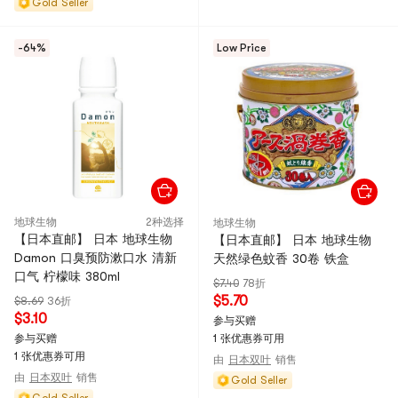
Gold Seller
-64%
Low Price
地球生物
2种选择
地球生物
【日本直邮】 日本 地球生物
【日本直邮】 日本 地球生物
Damon 口臭预防漱口水 清新
天然绿色蚊香 30卷 铁盒
口气 柠檬味 380ml
$7.40
78折
$5.70
$8.69
36折
$3.10
参与买赠
参与买赠
1 张优惠券可用
1 张优惠券可用
由
日本双叶
销售
由
日本双叶
销售
Gold Seller