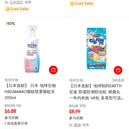
由
日本双叶
销售
Gold Seller
Gold Seller
-50%
地球生物
地球生物
3种选择
【日本直邮】 日本 地球生物
【日本直邮】地球制药EARTH
HADAMAMO驱蚊喷雾驱蚊水
安速 防霉防潮防虫蛀 樟脑丸
200ml
一年内有效 48包 多香型可选
【清新花香】
$13.99
5折
$9.28
97折
$6.88
$8.99
参与买赠
参与买赠
1 张优惠券可用
由
蜜柚
销售