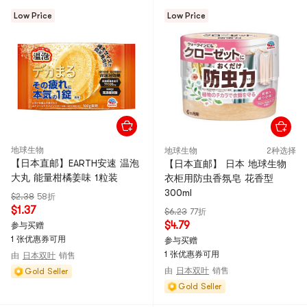
Low Price
Low Price
地球生物
地球生物
2种选择
【日本直邮】EARTH安速 温泡
【日本直邮】 日本 地球生物
大丸 能量柑橘姜味 1粒装
衣柜用防虫香氛皂 花香型
300ml
$2.38
58折
$1.37
$6.23
77折
$4.79
参与买赠
1 张优惠券可用
参与买赠
1 张优惠券可用
由
日本双叶
销售
由
日本双叶
销售
Gold Seller
Gold Seller