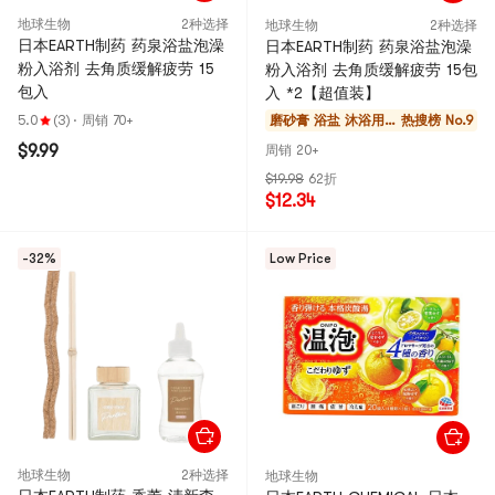
地球生物
2种选择
地球生物
2种选择
日本EARTH制药 药泉浴盐泡澡
日本EARTH制药 药泉浴盐泡澡
粉入浴剂 去角质缓解疲劳 15
粉入浴剂 去角质缓解疲劳 15包
包入
入 *2【超值装】
5.0
(3)
·
周销 70+
磨砂膏 浴盐 沐浴用
热搜榜 No.9
品
$9.99
周销 20+
$19.98
62折
$12.34
-32%
Low Price
地球生物
2种选择
地球生物