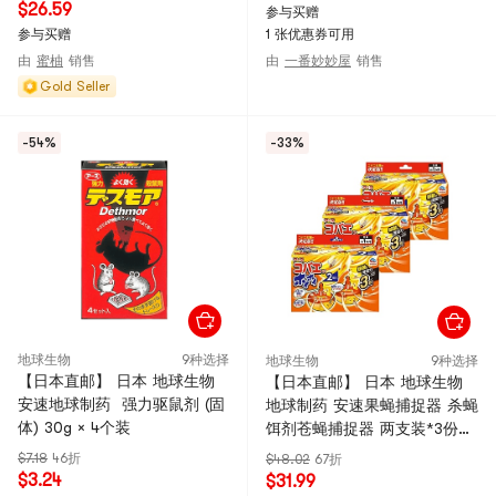
$26.59
参与买赠
参与买赠
1 张优惠券可用
由
蜜柚
销售
由
一番妙妙屋
销售
Gold Seller
-54%
-33%
地球生物
9种选择
地球生物
9种选择
【日本直邮】 日本 地球生物
【日本直邮】 日本 地球生物
安速地球制药 强力驱鼠剂 (固
地球制药 安速果蝇捕捉器 杀蝇
体) 30g × 4个装
饵剂苍蝇捕捉器 两支装*3份
【超值组合】
$7.18
46折
$48.02
67折
$3.24
$31.99