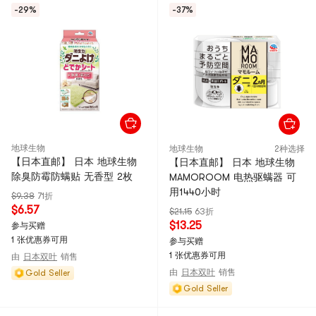
-29%
-37%
地球生物
地球生物
2种选择
【日本直邮】 日本 地球生物
【日本直邮】 日本 地球生物
除臭防霉防螨贴 无香型 2枚
MAMOROOM 电热驱螨器 可
用1440小时
$9.38
71折
$6.57
$21.15
63折
$13.25
参与买赠
1 张优惠券可用
参与买赠
1 张优惠券可用
由
日本双叶
销售
由
日本双叶
销售
Gold Seller
Gold Seller