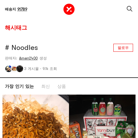
배송지
91789
해시태그
# Noodles
팔로우
판매자:
Amerr2400
생성
3 게시물
·
9.1k 조회
가장 인기 있는
최신
상품