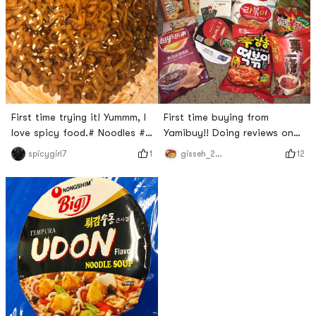
First time trying it! Yummm, I
First time buying from
love spicy food.# Noodles ##
Yamibuy!! Doing reviews on
Spicy #
everything I bought. What
1
12
spicygirl7
gisseh_213
should I taste first? ✌🏽😋