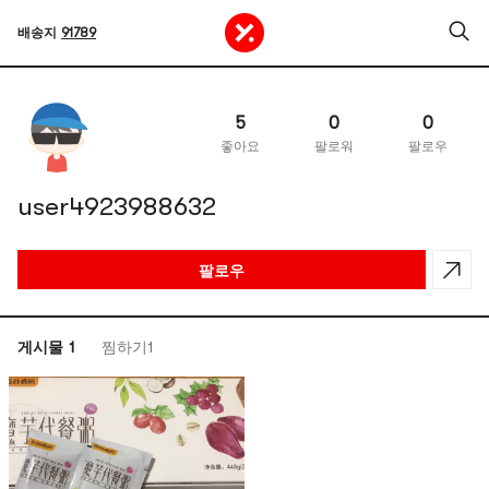
배송지
91789
5
0
0
좋아요
팔로워
팔로우
user4923988632
팔로우
게시물 1
찜하기1