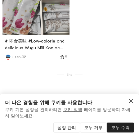
# 即食美味 #Low-calorie and
delicious Wugu Mill Konjac
Meal Replacement Porridge,
5
user4923988632
this is purple potato 🍠
flavor, with dried raisins in it,
as well as red dates, 🥥
End
powder, 🍠 powder and the
like, the taste is really good,
use 🥛 Bubble! ! ! Microwave
oven a few minutes turn
더 나은 경험을 위해 쿠키를 사용합니다
almost able to eat healthy
쿠키 기본 설정을 관리하려면
쿠키 정책
페이지를 방문하여 자세
히 알아보세요.
and
설정 관리
모두 거부
모두 수락