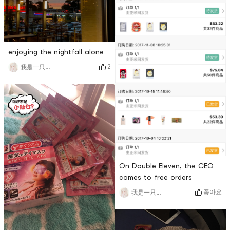
enjoying the nightfall alone
2
我是一只鱿鱼🐙
On Double Eleven, the CEO
comes to free orders
좋아요
我是一只鱿鱼🐙