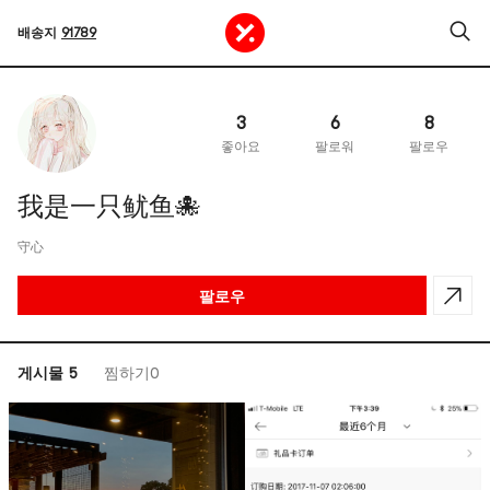
배송지
91789
3
6
8
좋아요
팔로워
팔로우
我是一只鱿鱼🐙
守心
팔로우
게시물 5
찜하기0