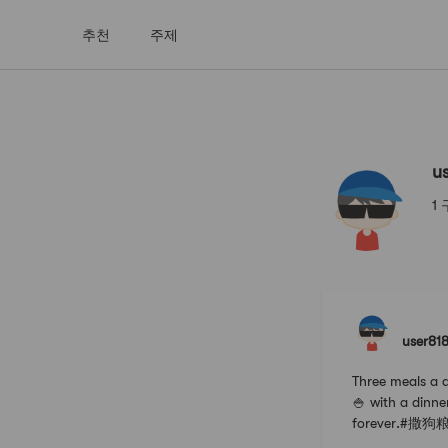
추천
주제
user81812
u
1
user81
Three meals a 
🍚 with a dinne
forever.#撒狗