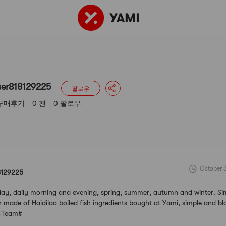
9225
1 구매후기
0 팬
0 팔로우
ser818129225
팔로우
 구매후기
0 팬
0 팔로우
October 3
8129225
day, daily morning and evening, spring, summer, autumn and winter. Sim
r made of Haidilao boiled fish ingredients bought at Yami, simple and blan
粮Team#