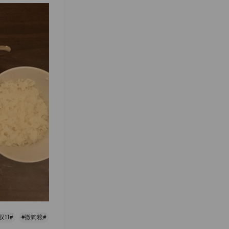
双11#
#撒狗粮#