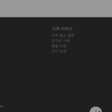
고객 서비스
자주 묻는 질문
포인트 사용
품질 보증
저가 보장
89
0