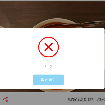
msg
Not valid!
!
확신하는
#听说你也是四川胃#
#亚米