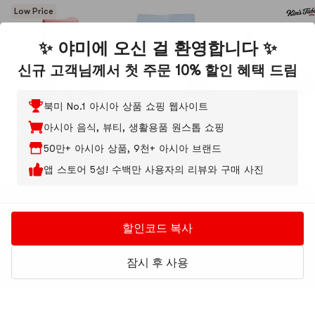
Low Price
✨ 야미에 오신 걸 환영합니다 ✨
신규 고객님께서 첫 주문 10% 할인 혜택 드림
북미 No.1 아시아 상품 쇼핑 웹사이트
NUTSELINE
YOGUMOYA
3가지 선택
Kim's Table
너트 아로마틱 바디
동결건조 요구르트 큐
킴스 테이블 한국산
아시아 음식, 뷰티, 생활용품 원스톱 쇼핑
스컬프팅 & 괄사 에센
브, 오리지널 맛, 17g
건감 - 100% 천연 
50만+ 아시아 상품, 9천+ 아시아 브랜드
스, 60ml - 탄력 및
(0.6oz) 【활성 유산
수 건감 스낵 60g x 
윤곽 개선 마사지 오
균 함유】 【건강한
팩
앱 스토어 5성! 수백만 사용자의 리뷰와 구매 사진
#6 매장의 베스트 셀러
5.0
(1)
·
50+ 판매
20+ 판매
일, 피부 타이트닝
아기 간식】
$16.39
$6.99
20+ 판매
$22.30
$9.19
더 나은 경험을 위해 쿠키를 사용합니다
$17.99
쿠키 기본 설정을 관리하려면
쿠키 정책
페이지를 방문하여 자세
할인코드 복사
히 알아보세요.
에디터 추천
설정 관리
모두 거부
모두 수락
잠시 후 사용
Low Price
Low Price
YAMI
카테고리
구매후기
장바구니
내 페이지