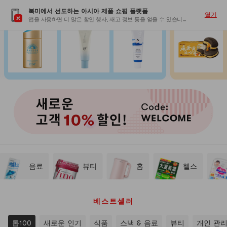
북미에서 선도하는 아시아 제품 쇼핑 플랫폼
여름 선케어 최대 60% 할인
매 끼니를 더 맛
열기
앱을 사용하면 더 많은 할인 행사, 재고 정보 등을 얻을 수 있습니다
음료
뷰티
홈
헬스
베스트셀러
톱100
새로운 인기
식품
스낵 & 음료
뷰티
개인 관