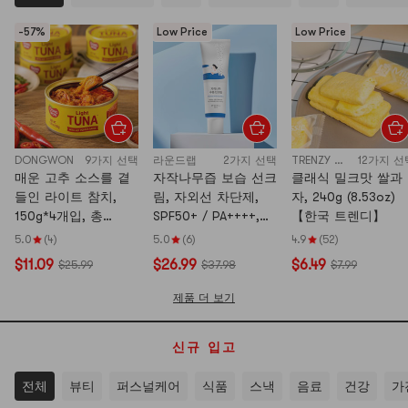
-57%
Low Price
Low Price
DONGWON
9가지 선택
라운드랩
2가지 선택
TRENZY GAHM
12가지 선
매운 고추 소스를 곁
자작나무즙 보습 선크
클래식 밀크맛 쌀과
들인 라이트 참치,
림, 자외선 차단제,
자, 240g (8.53oz)
150g*4개입, 총
SPF50+ / PA++++,
【한국 트렌디】
590g【초밥, 비빔밥,
47ml*2개【밸류팩】
5.0
(4)
5.0
(6)
4.9
(52)
샐러드, 샌드위치용】
$11.09
$26.99
$6.49
$25.99
$37.98
$7.99
【바로 드실 수 있습
니다】
제품 더 보기
신규 입고
전체
뷰티
퍼스널케어
식품
스낵
음료
건강
가