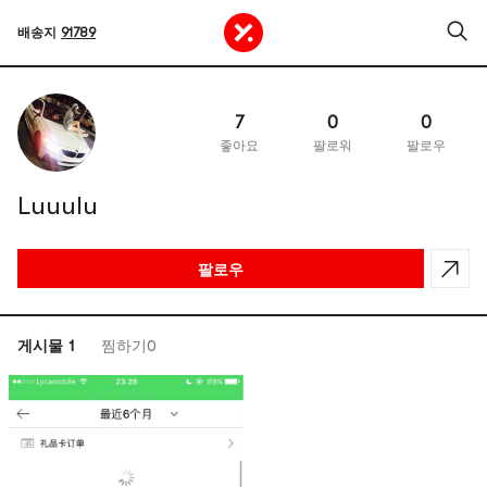
배송지
91789
7
0
0
좋아요
팔로워
팔로우
Luuulu
팔로우
게시물 1
찜하기0