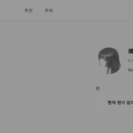
추천
주제
姗姗要开
1
bi
팬
현재 팬이 없