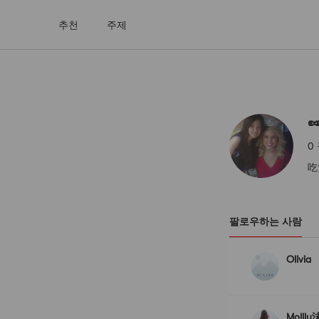
추천
주제
🥜🍣🌺

0
吃
팔로우하는 사람
Olivia
Mollly