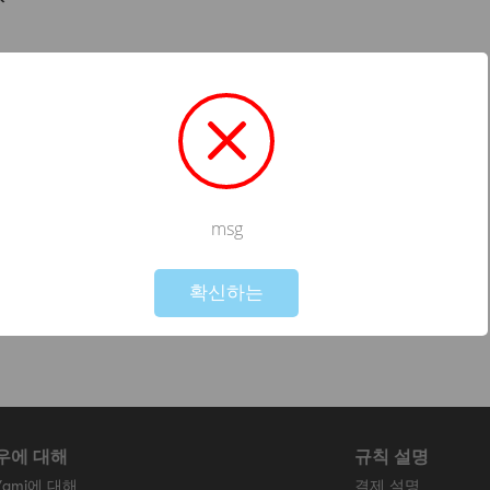
msg
Not valid!
!
확신하는
우에 대해
규칙 설명
Yami에 대해
결제 설명