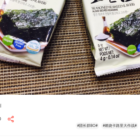
l
0
#团长群BO#
#燃烧卡路里大作战#