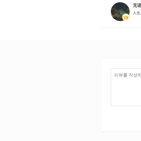
无语
人生