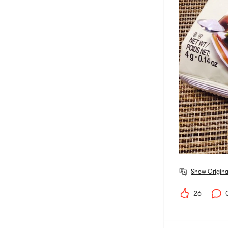
Show Origina
26