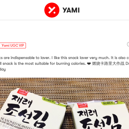
Yami UGC VIP
 are indispensable to laver. I like this snack laver very much. It is also 
all snack is the most suitable for burning calories. ❤️ 燃烧卡路里大作战 D
day