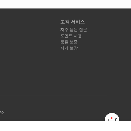
고객 서비스
자주 묻는 질문
포인트 사용
품질 보증
저가 보장
89
0