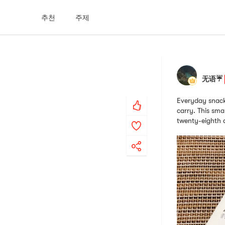
추천
주제
无语☔️
Everyday snacks
carry. This sm
twenty-eighth 