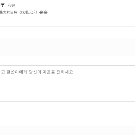
☔️
78
팬
最大的目标《吃喝玩乐》😂😂