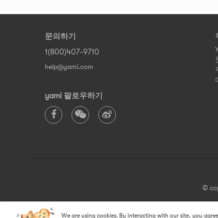
문의하기
1(800)407-9710
help@yami.com
yami 팔로우하기
© co
We are using cookies. By interacting with our site, you agree