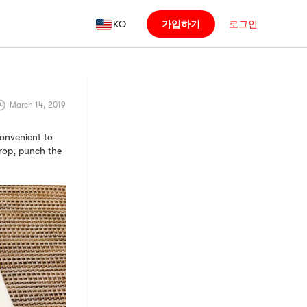
KO
가입하기
로그인
March 14, 2019
convenient to
rop, punch the