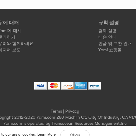
우에 대해
규칙 설명
Yami에 대해
결제 설명
문의하기
배송 안내
우리와 함께하세요
반품 및 교환 안내
미디어 보도
Yami 쇼핑몰
Terms
|
Privacy
pyright 2012-2025 Yami.com 280 Machlin Ct, City Of Industry, CA 917
Yami.com is operated by Transocean Resources Management,Inc
Yami.com holds a valid California seller's permit.
 to our use of cookies.
Learn More
Okay
For more merchant information please contact help@yami.com