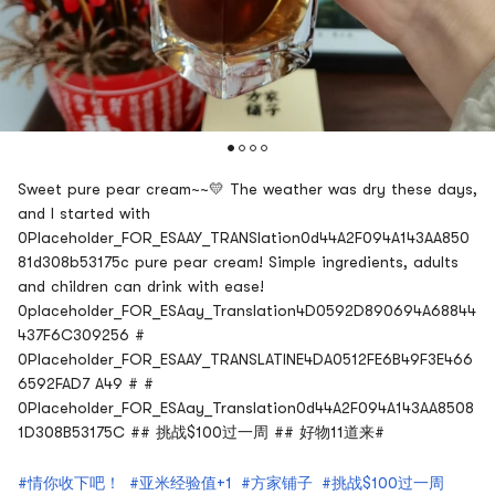
Sweet pure pear cream~~💛 The weather was dry these days,
and I started with
0Placeholder_FOR_ESAAY_TRANSlation0d44A2F094A143AA850
81d308b53175c pure pear cream! Simple ingredients, adults
and children can drink with ease!
0placeholder_FOR_ESAay_Translation4D0592D890694A68844
437F6C309256 #
0Placeholder_FOR_ESAAY_TRANSLATINE4DA0512FE6B49F3E466
6592FAD7 A49 # #
0Placeholder_FOR_ESAay_Translation0d44A2F094A143AA8508
1D308B53175C ## 挑战$100过一周 ## 好物11道来#
#情你收下吧！
#亚米经验值+1
#方家铺子
#挑战$100过一周