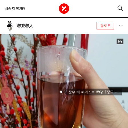
배송지
91789
养茶养人
팔로우
1/4
순수 배 페이스트 150g【중국 전통 브랜드】【Yami 독점】