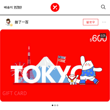
배송지
91789
拾了一百
팔로우
1/3