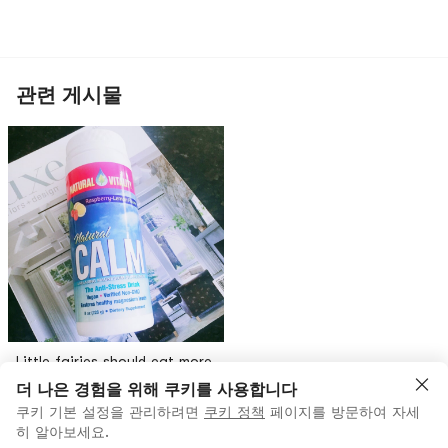
관련 게시물
Little fairies should eat more
things with magnesium 💗
더 나은 경험을 위해 쿠키를 사용합니다
쿠키 기본 설정을 관리하려면
쿠키 정책
페이지를 방문하여 자세
좋아요
精灵猫
히 알아보세요.