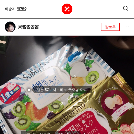
배송지
91789
果酱酱酱酱
팔로우
일본 BCL 사보리노 굿모닝 마스크 키위 요거트 한정판 화이트닝 스타일 28매