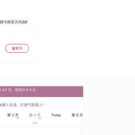
燃烧卡路里大作战#
팔로우