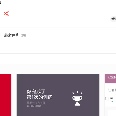
l
#
们一起来种草
2
팬