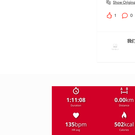
Show Origina
1
0
我