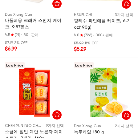
Dao Xiang Cun
HSUFUCHI
3가지 선택
나폴레옹 크래커 스펀지 케이
펑리수 파인애플 케이크, 6.7
크, 9.87온스
oz(190g)
4.5
(21)
·
80+ 판매
4.8
(726)
·
300+ 판매
$7.19
2% OFF
$5.99
11% OFF
$6.99
$5.29
Low Price
Low Price
CHEN YUN PAO CHUAN
9가지 선택
Dao Xiang Cun
2가지 선택
소금에 절인 계란 노른자 페이
녹두케잌 180 g