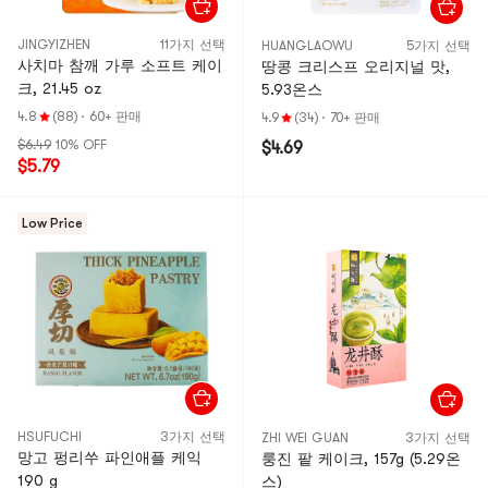
JINGYIZHEN
11가지 선택
HUANGLAOWU
5가지 선택
사치마 참깨 가루 소프트 케이
땅콩 크리스프 오리지널 맛,
크, 21.45 oz
5.93온스
4.8
(88)
·
60+ 판매
4.9
(34)
·
70+ 판매
$6.49
10% OFF
$4.69
$5.79
Low Price
HSUFUCHI
3가지 선택
ZHI WEI GUAN
3가지 선택
망고 펑리쑤 파인애플 케익
룽진 팥 케이크, 157g (5.29온
190 g
스)