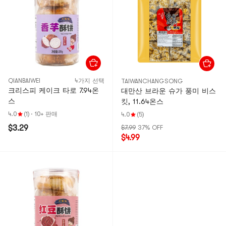
QIANBAIWEI
4가지 선택
TAIWANCHANGSONG
크리스피 케이크 타로 7.94온
대만산 브라운 슈가 풍미 비스
스
킷, 11.64온스
4.0
(1)
·
10+ 판매
4.0
(5)
$3.29
$7.99
37% OFF
$4.99