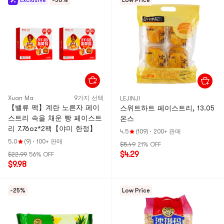
Exclusive
-56%
Low Price
Xuan Ma
9가지 선택
LEJINJI
【밸류 팩】계란 노른자 페이
스위트하트 페이스트리, 13.05
스트리 속을 채운 빵 페이스트
온스
리 7.76oz*2팩【야미 한정】
4.5
(109)
·
200+ 판매
5.0
(9)
·
100+ 판매
$5.49
21% OFF
$4.29
$22.99
56% OFF
$9.98
-25%
Low Price