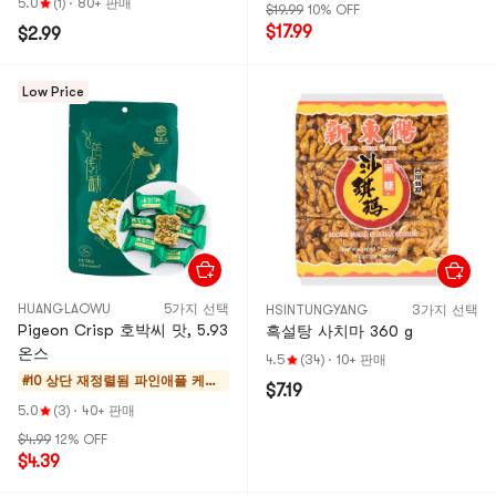
5.0
(1)
·
80+ 판매
$19.99
10% OFF
$17.99
$2.99
Low Price
HUANGLAOWU
5가지 선택
HSINTUNGYANG
3가지 선택
Pigeon Crisp 호박씨 맛, 5.93
흑설탕 사치마 360 g
온스
4.5
(34)
·
10+ 판매
#10 상단 재정렬됨
파인애플 케이
$7.19
크 & 모찌
5.0
(3)
·
40+ 판매
$4.99
12% OFF
$4.39