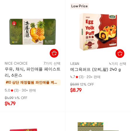
Low Price
NICE CHOICE
7가지 선택
IJEAN
4가지 선택
우유, 채식, 파인애플 페이스트
에그욕퍼프 (모찌,팥) 240 g
리, 6온스
4.7
(3)
·
20+ 판매
#10 상단 재정렬됨
파인애플 케이
$9.99
12% OFF
크 & 모찌
$8.79
5.0
(3)
·
30+ 판매
$4.99
4% OFF
$4.79