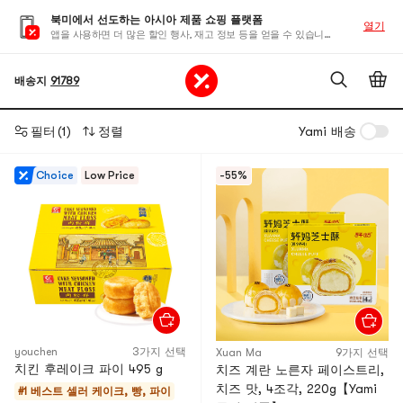
북미에서 선도하는 아시아 제품 쇼핑 플랫폼
열기
앱을 사용하면 더 많은 할인 행사, 재고 정보 등을 얻을 수 있습니다
배송지
91789
필터
(1)
정렬
Yami 배송
Choice
Low Price
-55%
youchen
3가지 선택
Xuan Ma
9가지 선택
치킨 후레이크 파이 495 g
치즈 계란 노른자 페이스트리,
치즈 맛, 4조각, 220g【Yami
#1 베스트 셀러
케이크, 빵, 파이