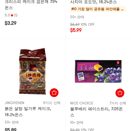
크리스피 케이크 검은깨 7.94
사치마 포도맛, 18.24온스
온스
#10 가장 많이 공유됨
파인애플 케
이크 & 모찌
5.0
(1)
20+ 판매
$3.29
$6.69
10% OFF
$5.99
JINGYIZHEN
11가지 선택
NICE CHOICE
7가지 선택
붉은 설탕 밀가루 케이크,
블루베리 페이스트리, 7.05온
18.24온스
스
20+ 판매
10+ 판매
$5.89
$3.99
17% OFF