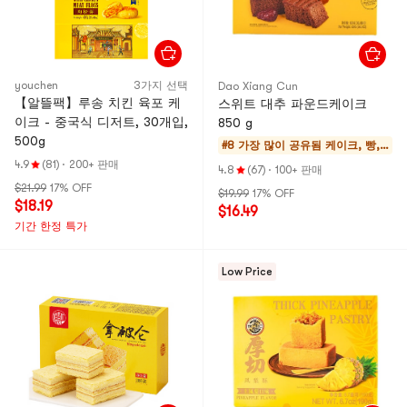
youchen
3가지 선택
Dao Xiang Cun
【알뜰팩】루송 치킨 육포 케
스위트 대추 파운드케이크
이크 - 중국식 디저트, 30개입,
850 g
500g
#8 가장 많이 공유됨
케이크, 빵,
파이
4.9
(81)
·
200+ 판매
4.8
(67)
·
100+ 판매
$21.99
17% OFF
$19.99
17% OFF
$18.19
$16.49
기간 한정 특가
Low Price