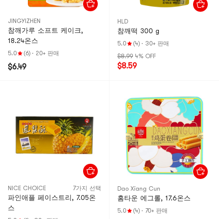
JINGYIZHEN
HLD
참깨가루 소프트 케이크,
참깨떡 300 g
18.24온스
5.0
(4)
·
30+ 판매
5.0
(6)
·
20+ 판매
$8.99
4% OFF
$8.59
$6.49
NICE CHOICE
7가지 선택
Dao Xiang Cun
파인애플 페이스트리, 7.05온
홈타운 에그롤, 17.6온스
스
5.0
(4)
·
70+ 판매