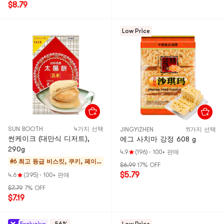
$8.79
Low Price
SUN BOOTH
4가지 선택
JINGYIZHEN
11가지 선택
썬케이크 (대만식 디저트),
에그 사치마 강정 608 g
290g
4.9
(196)
·
100+ 판매
#6 최고 등급
비스킷, 쿠키, 페이
$6.99
17% OFF
스트리
$5.79
4.6
(395)
·
100+ 판매
$7.79
7% OFF
$7.19