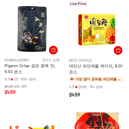
Low Price
HUANGLAOWU
5가지 선택
NICE CHOICE
Pigeon Crisp 검은 참깨 맛,
대만산 파인애플 케이크, 8.01
5.93 온스
온스
5.0
(7)
·
100+ 판매
#4 가장 많이 공유됨
파인애플 케
이크 & 모찌
$4.99
8% OFF
4.3
(200)
·
70+ 판매
$4.59
$4.59