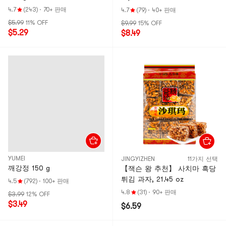
4.7
(243)
·
70+ 판매
4.7
(79)
·
40+ 판매
$5.99
11% OFF
$9.99
15% OFF
$5.29
$8.49
YUMEI
JINGYIZHEN
11가지 선택
깨강정 150 g
【잭슨 왕 추천】 사치마 흑당
튀김 과자, 21.45 oz
4.5
(792)
·
100+ 판매
4.8
(31)
·
90+ 판매
$3.99
12% OFF
$3.49
$6.59