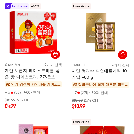
Exclusive
-61%
Low Price
Xuan Ma
9가지 선택
ISABELLE
4가지 선택
계란 노른자 페이스트리를 넣
대만 펑리수 파인애플케익 10
은 빵 페이스트리, 7.76온스
개입 480 g
#2 인기 검색어
파인애플 케이크
#2 장바구니에 담긴 대부분
파인
& 모찌
애플 케
4.6
(58)
·
400+ 판매
4.7
(271)
·
300+ 판매
이크 &
$12.99
61% OFF
$18.99
26% OFF
모찌
$4.99
$13.99
Low Price