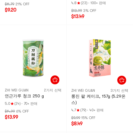
4.8
(23)
·
100+ 판매
$11.79
21% OFF
$9.20
$13.99
3% OFF
$13.49
ZHI WEI GUAN
2가지 선택
ZHI WEI GUAN
3가지 선택
연근가루 청크 250 g
룽진 팥 케이크, 157g (5.29온
스)
5.0
(24)
·
70+ 판매
4.7
(79)
·
40+ 판매
$14.99
6% OFF
$13.99
$9.99
15% OFF
$8.49