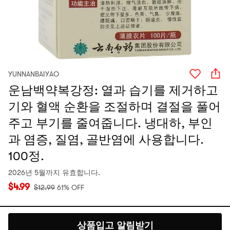
YUNNANBAIYAO
운남백약복강정: 열과 습기를 제거하고
기와 혈액 순환을 조절하며 결절을 풀어
주고 부기를 줄여줍니다. 냉대하, 부인
과 염증, 질염, 골반염에 사용합니다.
100정.
2026년 5월까지 유효합니다.
$
4.99
$
12.99
61% OFF
상품입고 알림받기