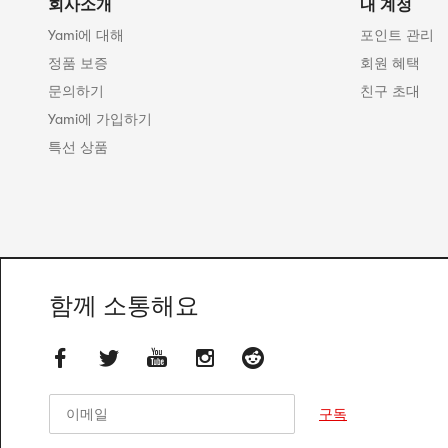
회사소개
내 계정
Yami에 대해
포인트 관리
정품 보증
회원 혜택
문의하기
친구 초대
Yami에 가입하기
특선 상품
함께 소통해요
이메일
이메일
구독