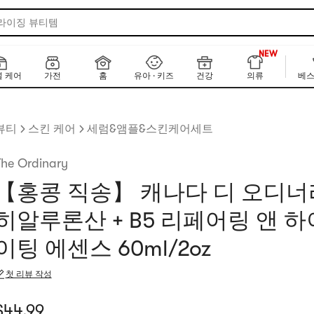
 라이징 뷰티템
999+
NEW
999+
 케어
가전
홈
유아 · 키즈
건강
의류
베스
뷰티
스킨 케어
세럼&앰플&스킨케어세트
The Ordinary
【홍콩 직송】 캐나다 디 오디너리
히알루론산 + B5 리페어링 앤 
이팅 에센스 60ml/2oz
첫 리뷰 작성
재 가격: $44.99
$
44.99