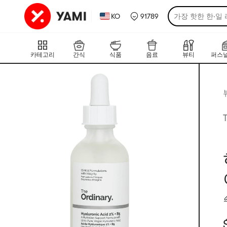
KO
91789
가장 핫한 한·일
카테고리
간식
식품
음료
뷰티
퍼스널
현