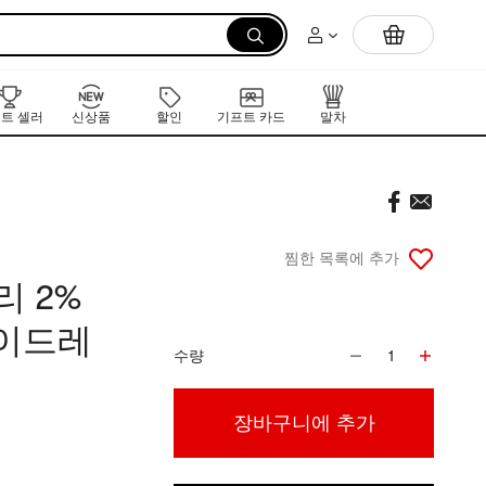
먼저 만나는 K-뷰티 신작 라인업
트 셀러
신상품
할인
기프트 카드
말차
찜한 목록에 추가
 2%
하이드레
수량
1
장바구니에 추가