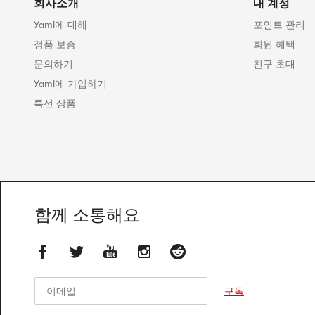
회사소개
내 계정
Yami에 대해
포인트 관리
정품 보증
회원 혜택
문의하기
친구 초대
Yami에 가입하기
특선 상품
함께 소통해요
이메일
이메일
구독