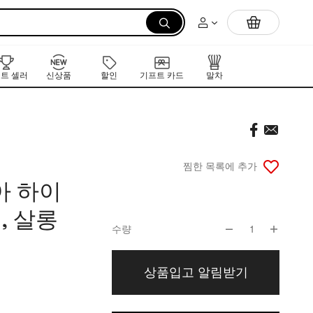
먼저 만나는 K-뷰티 신작 라인업
트 셀러
신상품
할인
기프트 카드
말차
찜한 목록에 추가
아 하이
, 살롱
수량
1
상품입고 알림받기