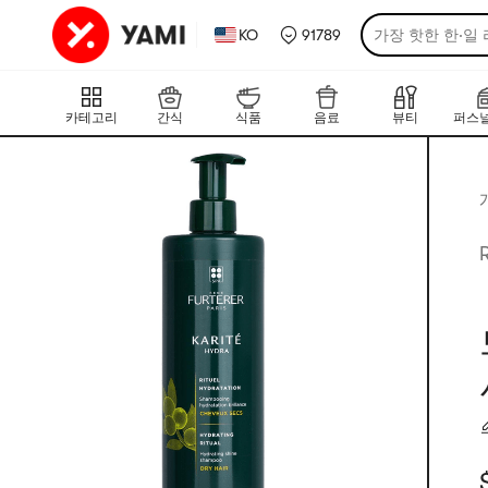
KO
91789
가장 핫한 한·일
카테고리
간식
식품
음료
뷰티
퍼스널
R
현