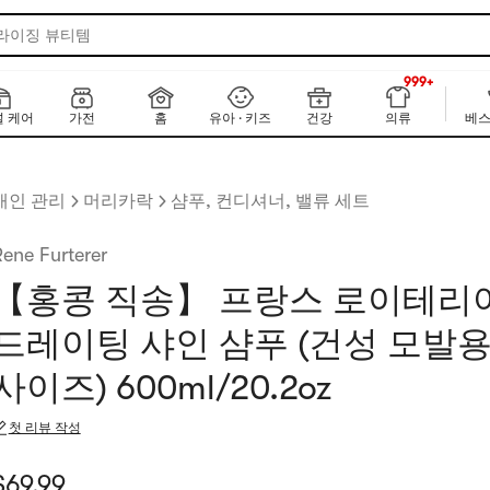
 라이징 뷰티템
999+
NEW
999+
 케어
가전
홈
유아 · 키즈
건강
의류
베스
개인 관리
머리카락
샴푸, 컨디셔너, 밸류 세트
ene Furterer
【홍콩 직송】 프랑스 로이테리
드레이팅 샤인 샴푸 (건성 모발용
사이즈) 600ml/20.2oz
첫 리뷰 작성
재 가격: $69.99
$
69.99