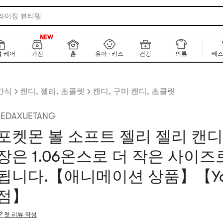
 라이징 뷰티템
160+
NEW
160+
 케어
가전
홈
유아 · 키즈
건강
의류
베스
간식
캔디, 젤리, 초콜렛
캔디, 구미 캔디, 초콜릿
LEDAXUETANG
포켓몬 볼 소프트 젤리 젤리 캔디
장은 1.06온스로 더 작은 사이즈
됩니다.【애니메이션 상품】【Ya
점】
첫 리뷰 작성