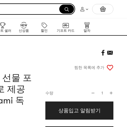
먼저 만나는 K-뷰티 신작 라인업
트 셀러
신상품
할인
기프트 카드
말차
찜한 목록에 추가
 선물 포
로 제공
수량
1
mi 독
상품입고 알림받기