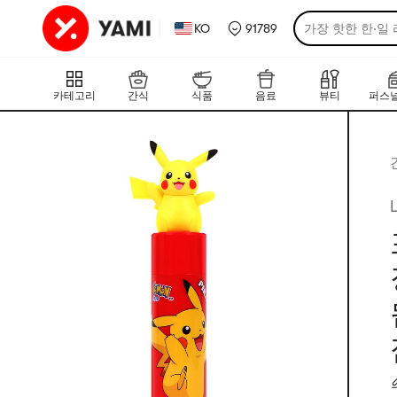
KO
91789
가장 핫한 한·일
카테고리
간식
식품
음료
뷰티
퍼스널