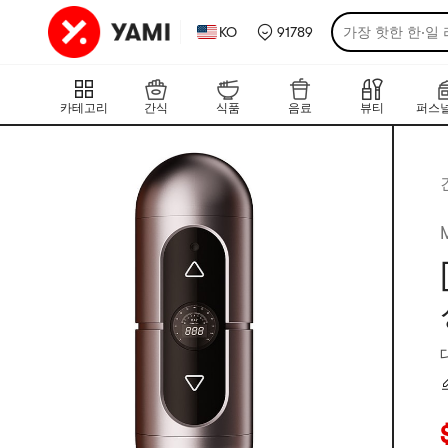
KO
91789
가장 핫한 한·일
카테고리
간식
식품
음료
뷰티
퍼스널
M
현