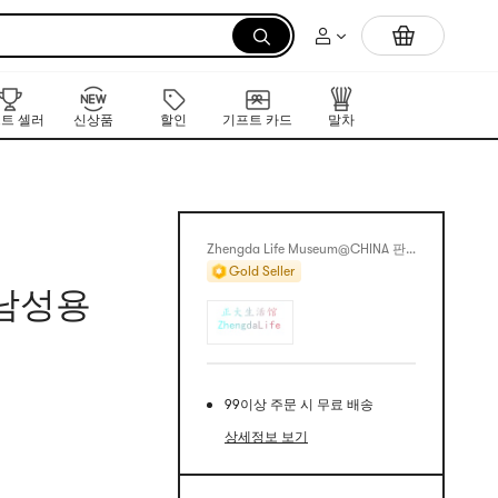
먼저 만나는 K-뷰티 신작 라인업
트 셀러
신상품
할인
기프트 카드
말차
Zhengda Life Museum@CHINA 판매
Gold Seller
 남성용
99이상 주문 시 무료 배송
상세정보 보기