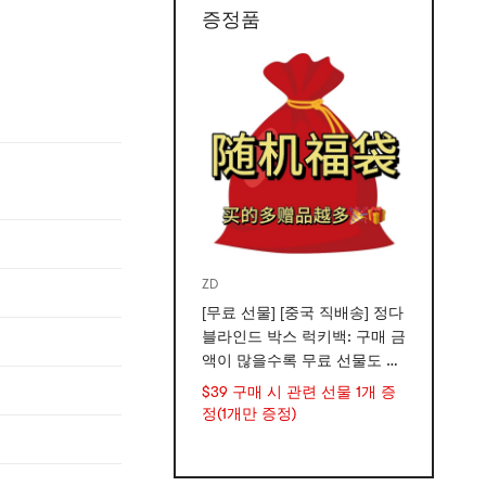
증정품
ZD
[무료 선물] [중국 직배송] 정다
블라인드 박스 럭키백: 구매 금
액이 많을수록 무료 선물도 많
아집니다.
$39 구매 시 관련 선물 1개 증
정(1개만 증정)