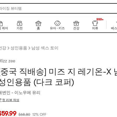
 라이징 뷰티템
999+
NEW
999+
 케어
가전
홈
유아 · 키즈
건강
의류
베스
건강
성인용품
남성 섹스 토이
izz zee
[중국 직배송] 미즈 지 레기온-X
성인용품 (다크 코퍼)
대변인 - 이노우에 유리
첫 리뷰 작성
재 가격: $59.99
원래 가격: $68.8
12% OFF
$
59.99
$
68.80
12% OFF