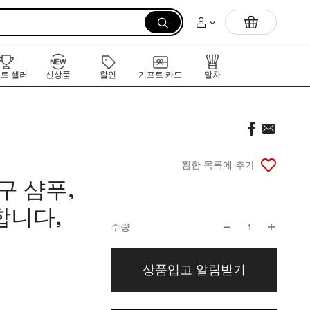
먼저 만나는 K-뷰티 신작 라인업
트 셀러
신상품
할인
기프트 카드
말차
찜한 목록에 추가
구 샴푸,
합니다,
수량
1
상품입고 알림받기