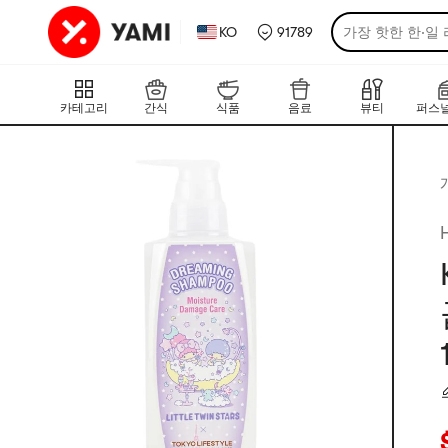
KO
91789
가장 핫한 한·일
카테고리
간식
식품
음료
뷰티
퍼스널
현