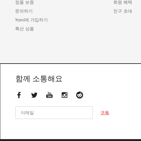
정품 보증
회원 혜택
문의하기
친구 초대
Yami에 가입하기
특선 상품
함께 소통해요
이메일
이메일
구독