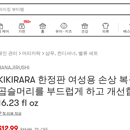
 라이징 뷰티템
150+
NEW
150+
 케어
가전
홈
유아 · 키즈
건강
의류
베스
개인 관리
머리카락
샴푸, 컨디셔너, 밸류 세트
HANAJIRUSHI
KIKIRARA 한정판 여성용 손상 복
곱슬머리를 부드럽게 하고 개선
16.23 fl oz
첫 리뷰 작성
재 가격: $12.99
원래 가격: $13.99
7% OFF
$
12.99
$
13.99
7% OFF