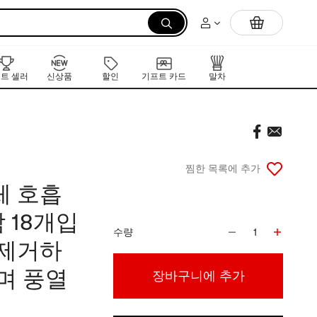
먼저 만나는 K-뷰티 신작 라인업
트 셀러
신상품
할인
기프트 카드
말차
찜한 목록에 추가
체 호흡
 18개입
수량
1
 제거하
며 풍열
장바구니에 추가