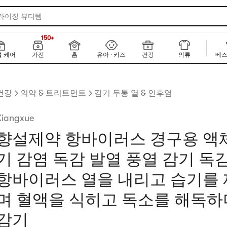
 라이징 뷰티템
150+
NEW
150+
 케어
가전
홈
유아 · 키즈
건강
의류
베스
건강
의약 & 트리트먼트
감기 두통 열 & 인후염
Xiangxue
향설제약 항바이러스 경구용 액
기 감염 독감 발열 풍열 감기 독감
항바이러스 열을 내리고 습기를
며 혈액을 식히고 독소를 해독하
감기