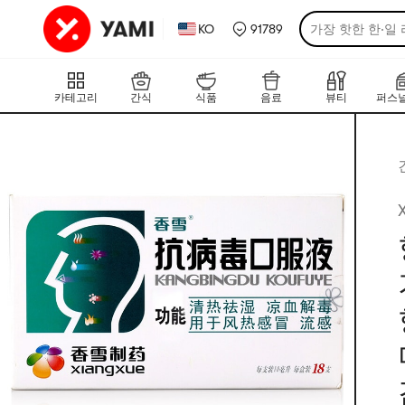
KO
91789
가장 핫한 한·일
카테고리
간식
식품
음료
뷰티
퍼스널