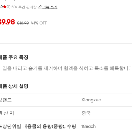
.0
(
1
)
·
50+ 주간 판매량
·
리뷰 쓰기
점 5.0 개 별, 5개 별 만점
재 가격: $9.98
원래 가격: $16.99
41% OFF
$
9.98
$
16.99
41% OFF
제품 주요 특징
열을 내리고 습기를 제거하며 혈액을 식히고 독소를 해독합니
제품 상세 설명
브랜드
Xiangxue
원 산 지
중국
포장단위별 내용물의 용량(중량), 수량
18each