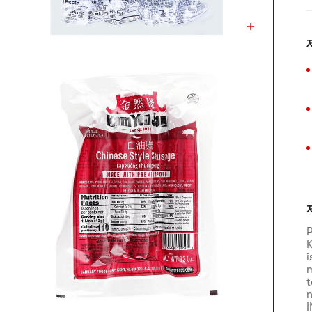
K
i
m
t
n