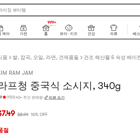
 라이징 뷰티템
999+
NEW
999+
 케어
가전
홈
유아 · 키즈
건강
의류
베스
식품
쌀, 잡곡, 오일, 라면, 건제품들
건조 해산물 & 숙성 베이
KIM RAM JAM
라프청 중국식 소시지, 340g
.9
(
150
)
·
40+ 주간 판매량
·
리뷰 쓰기
점 4.9 개 별, 5개 별 만점
재 가격: $7.49
원래 가격: $8.99
16% OFF
$
7.49
$
8.99
16% OFF
품절