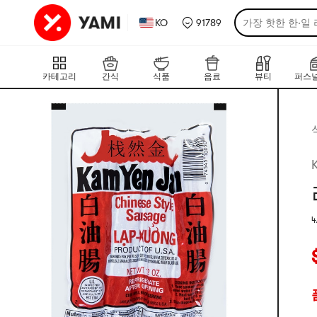
KO
91789
가장 핫한 한·일
카테고리
간식
식품
음료
뷰티
퍼스널
4
평
현