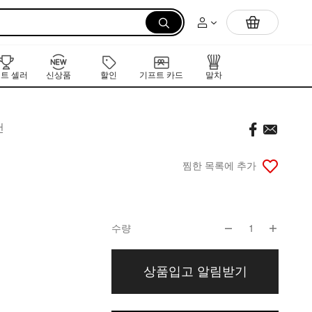
먼저 만나는 K-뷰티 신작 라인업
트 셀러
신상품
할인
기프트 카드
말차
컨
찜한 목록에 추가
수량
1
상품입고 알림받기