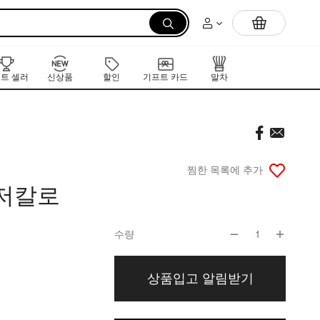
먼저 만나는 K-뷰티 신작 라인업
트 셀러
신상품
할인
기프트 카드
말차
찜한 목록에 추가
 저칼로
수량
1
상품입고 알림받기