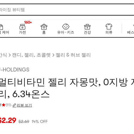
 라이징 뷰티템
160+
NEW
160+
 케어
가전
홈
유아 · 키즈
건강
의류
베스
간식
캔디, 젤리, 초콜렛
젤리 & 허브 젤리
J-HOLDINGS
멀티비타민 젤리 자몽맛, 0지방
리, 6.34온스
.1
(
11
)
·
리뷰 쓰기
점 4.1 개 별, 5개 별 만점
재 가격: $2.29
원래 가격: $2.69
14% OFF
$
2.29
$
2.69
14% OFF