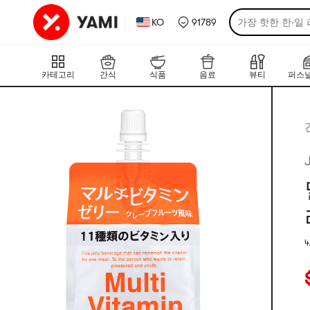
KO
91789
가장 핫한 한·일
카테고리
간식
식품
음료
뷰티
퍼스널
4
평
현