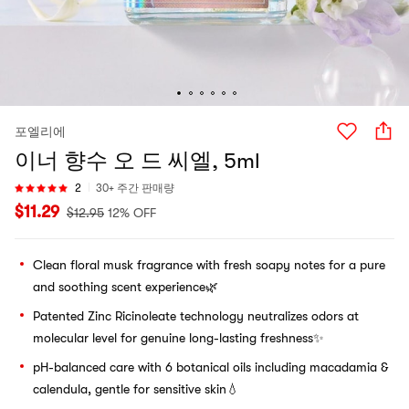
포엘리에
이너 향수 오 드 씨엘, 5ml
2
30+ 주간 판매량
$
11.29
$
12.95
12% OFF
Clean floral musk fragrance with fresh soapy notes for a pure
and soothing scent experience🌿
Patented Zinc Ricinoleate technology neutralizes odors at
molecular level for genuine long-lasting freshness✨
pH-balanced care with 6 botanical oils including macadamia &
calendula, gentle for sensitive skin💧