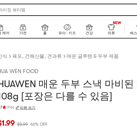
 라이징 뷰티템
990+
NEW
990+
 케어
가전
홈
유아 · 키즈
건강
의류
베스
간식
육포, 건해산물, 견과류
매운 글루텐 & 두부 제품
HUA WEN FOOD
HUAWEN 매운 두부 스낵 마비된
108g [포장은 다를 수 있음]
.7
(
116
)
·
리뷰 쓰기
점 4.7 개 별, 5개 별 만점
재 가격: $1.99
원래 가격: $5.99
66% OFF
$
1.99
$
5.99
66% OFF