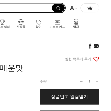
먼저 만나는 K-뷰티 신작 라인업
트 셀러
신상품
할인
기프트 카드
말차
찜한 목록에 추가
 매운맛
수량
1
상품입고 알림받기