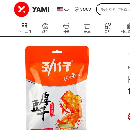
KO
91789
가장 핫한 한·일
카테고리
간식
식품
음료
뷰티
퍼스널
4
평
현