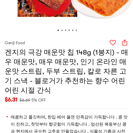
Genji Food
겐지의 극강 매운맛 칩 148g (1봉지) - 매
우 매운맛, 매우 매운맛, 인기 온라인 매
운맛 스트립, 두부 스트립, 칼로 자른 고
기 스낵 - 블로거가 추천하는 향수 어린
어린 시절 간식
$
6.31
$
6.69
5% OFF
매콤하고 쫄깃하며, 한입 베어 물면 만족감이 가득합니다 . 콩 맛
이 진하고, 첫맛부터 향긋함이 가득합니다 . 엄선된 북동부산 콩
과 현지에서 공수한 고추로 만들었습니다 . 식물성 기름과 사천