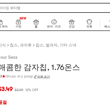
 라이징 뷰티템
160+
NEW
160+
 케어
가전
홈
유아 · 키즈
건강
의류
베스
간식
칩스, 과자류
칩스, 쌀과자, 기타 스낵
Four Seas
매콤한 감자칩, 1.76온스
.3
(
34
)
·
60+ 주간 판매량
·
리뷰 쓰기
점 4.3 개 별, 5개 별 만점
재 가격: $3.49
원래 가격: $3.99
12% OFF
$
3.49
$
3.99
12% OFF
품절