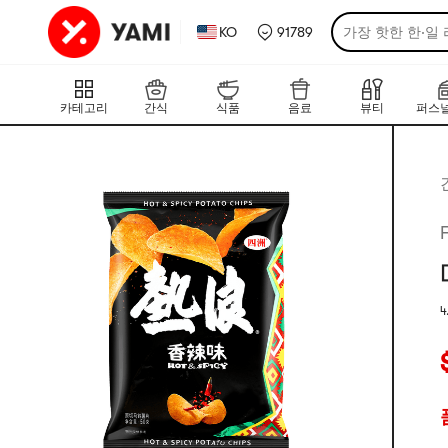
KO
91789
가장 핫한 한·일
카테고리
간식
식품
음료
뷰티
퍼스널
4
평
현