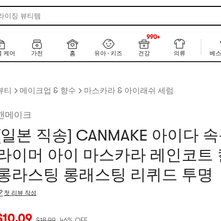
 라이징 뷰티템
990+
NEW
990+
 케어
가전
홈
유아 · 키즈
건강
의류
베스
뷰티
메이크업 & 향수
마스카라 & 아이래쉬 세럼
캔메이크
[일본 직송] CANMAKE 아이다 
라이머 아이 마스카라 레인코트 
롱라스팅 롱래스팅 리퀴드 투명
첫 리뷰 작성
재 가격: $10.09
원래 가격: $18.99
46% OFF
$
10.09
$
18.99
46% OFF