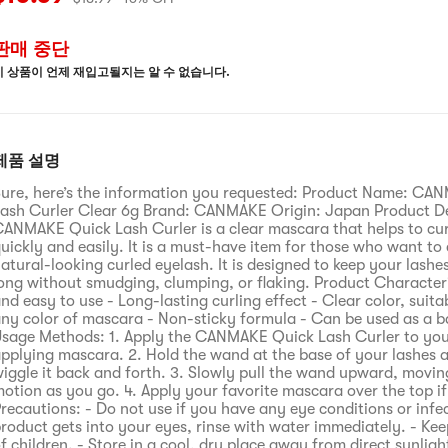
판매 중단
이 상품이 언제 재입고될지는 알 수 없습니다.
제품 설명
ure, here’s the information you requested: Product Name: CA
ash Curler Clear 6g Brand: CANMAKE Origin: Japan Product De
ANMAKE Quick Lash Curler is a clear mascara that helps to cur
uickly and easily. It is a must-have item for those who want to 
atural-looking curled eyelash. It is designed to keep your lashes
ong without smudging, clumping, or flaking. Product Characteri
nd easy to use - Long-lasting curling effect - Clear color, suita
ny color of mascara - Non-sticky formula - Can be used as a b
sage Methods: 1. Apply the CANMAKE Quick Lash Curler to you
pplying mascara. 2. Hold the wand at the base of your lashes 
iggle it back and forth. 3. Slowly pull the wand upward, moving
otion as you go. 4. Apply your favorite mascara over the top if
recautions: - Do not use if you have any eye conditions or infect
roduct gets into your eyes, rinse with water immediately. - Kee
f children. - Store in a cool, dry place away from direct sunligh