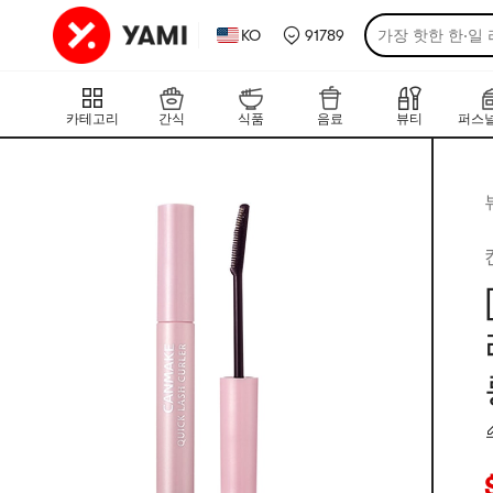
KO
91789
가장 핫한 한·일
카테고리
간식
식품
음료
뷰티
퍼스널
현