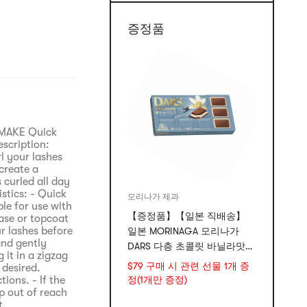
증정품
NMAKE Quick
scription:
l your lashes
create a
 curled all day
stics: - Quick
모리나가 제과
ble for use with
【증정품】【일본 직배송】
ase or topcoat
r lashes before
일본 MORINAGA 모리나가
and gently
DARS 다층 초콜릿 바닐라맛
 it in a zigzag
46g
$79 구매 시 관련 선물 1개 증
 desired.
ions. - If the
정(1개만 증정)
p out of reach
t.