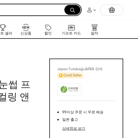
먼저 만나는 K-뷰티 신작 라인업
트 셀러
신상품
할인
기프트 카드
말차
Japan Futaba@JAPAN 판매
Gold Seller
속눈썹 프
컬링 앤
99이상 주문 시 무료 배송
일본 출고
상세정보 보기