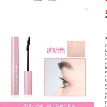
S
L
C
q
n
l
a
a
U
a
w
m
P
p
o