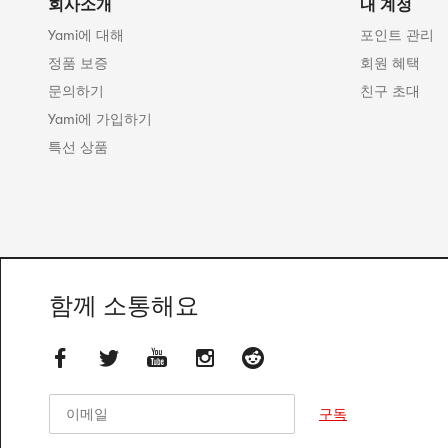
회사소개
내 계정
Yami에 대해
포인트 관리
정품 보증
회원 혜택
문의하기
친구 초대
Yami에 가입하기
특선 상품
함께 소통해요
이메일
이메일
구독