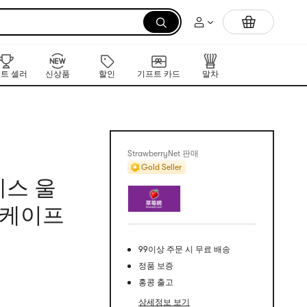
먼저 만나는 K-뷰티 신작 라인업
트 셀러
신상품
할인
기프트 카드
말차
StrawberryNet 판매
Gold Seller
베스 울
스케이프
99이상 주문 시 무료 배송
정품 보증
홍콩 출고
상세정보 보기