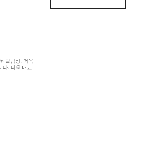
운 발림성. 더욱
다. 더욱 매끄