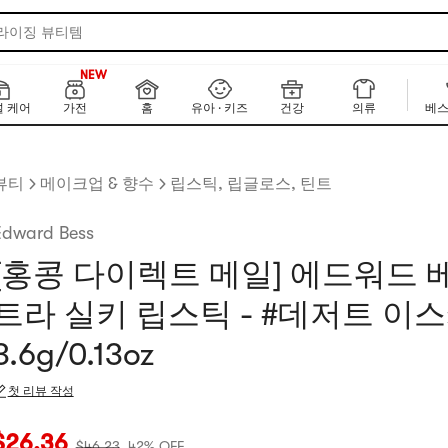
 라이징 뷰티템
160+
NEW
160+
 케어
가전
홈
유아 · 키즈
건강
의류
베스
뷰티
메이크업 & 향수
립스틱, 립글로스, 틴트
Edward Bess
[홍콩 다이렉트 메일] 에드워드 
트라 실키 립스틱 - #데저트 이
3.6g/0.13oz
첫 리뷰 작성
재 가격: $26.36
원래 가격: $46.23
42% OFF
$
26.36
$
46.23
42% OFF