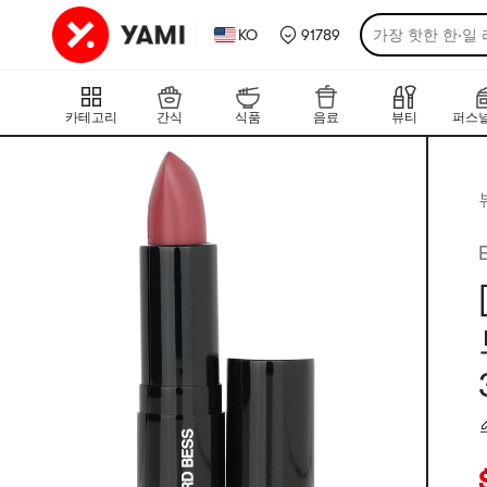
KO
91789
가장 핫한 한·일
카테고리
간식
식품
음료
뷰티
퍼스널
현