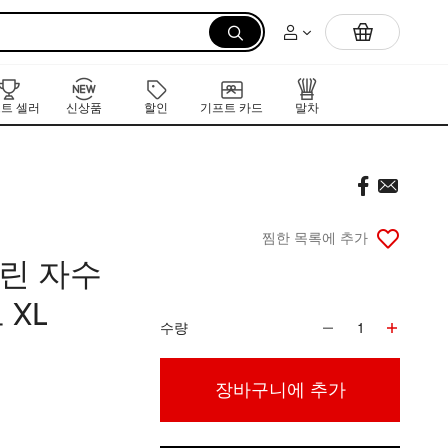
먼저 만나는 K-뷰티 신작 라인업
트 셀러
신상품
할인
기프트 카드
말차
찜한 목록에 추가
기린 자수
XL
수량
1
장바구니에 추가