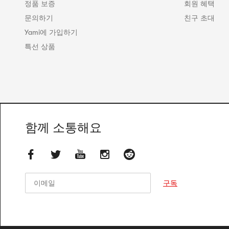
정품 보증
회원 혜택
문의하기
친구 초대
Yami에 가입하기
특선 상품
함께 소통해요
이메일
이메일
구독