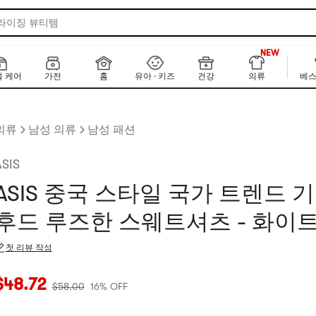
 라이징 뷰티템
999+
NEW
999+
 케어
가전
홈
유아 · 키즈
건강
의류
베스
의류
남성 의류
남성 패션
ASIS
ASIS 중국 스타일 국가 트렌드 
후드 루즈한 스웨트셔츠 - 화이트 
첫 리뷰 작성
재 가격: $48.72
원래 가격: $58
16% OFF
$
48.72
$
58.00
16% OFF