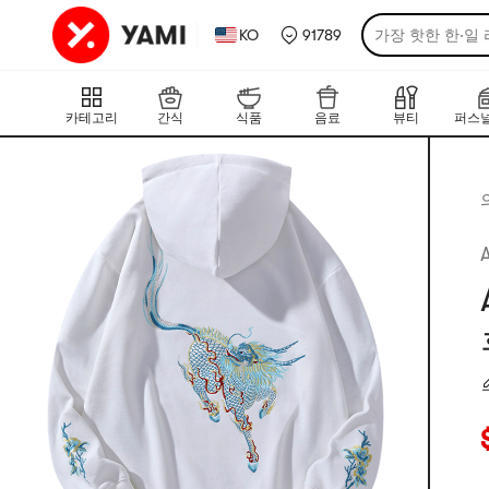
KO
91789
가장 핫한 한·일
카테고리
간식
식품
음료
뷰티
퍼스널
현