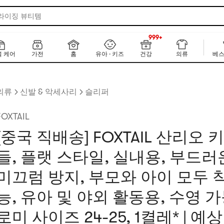
 라이징 뷰티템
999+
NEW
999+
 케어
가전
홈
유아 · 키즈
건강
의류
베스
의류
신발 & 악세사리
슬리퍼
FOXTAIL
[중국 직배송] FOXTAIL 산리오 
들, 플랫 스타일, 실내용, 부드러
미끄럼 방지, 부모와 아이 모두 
능, 유아 및 야외 활동용, 수영 가능
로미 사이즈 24-25, 1켤레* | 예