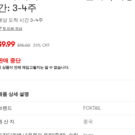
간: 3-4주
예상 도착 시간 3~4주
첫 리뷰 작성
재 가격: $9.99
원래 가격: $15
33% OFF
$
9.99
$
15.00
33% OFF
판매 중단
이 상품이 언제 재입고될지는 알 수 없습니다.
제품 상세 설명
브랜드
FOXTAIL
원 산 지
중국