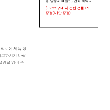
용 방향제 태블릿, 만화 캐릭터
차량용 방향제, 오래 지속되는
$29.99 구매 시 관련 선물 1개
차량 냄새 제거 향기, 옷장 장
증정(1개만 증정)
식품 - 4가지 디자인 세트*
 적시에 제품 정
 참고하시기 바랍
설명을 읽어 주