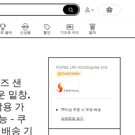
먼저 만나는 K-뷰티 신작 라인업
트 셀러
신상품
할인
기프트 카드
말차
FOXTAIL LIFE HOUSE@USA 판매
Gold Seller
키즈 샌
운 밑창,
착용 가
79이상 주문 시 무료 배송
 - 쿠
상세정보 보기
상 배송 기