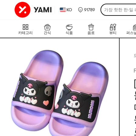
KO
91789
가장 핫한 한·일
카테고리
간식
식품
음료
뷰티
퍼스널