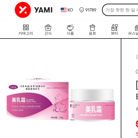
KO
91789
가장 핫한 한·일
카테고리
간식
식품
음료
뷰티
퍼스널
현