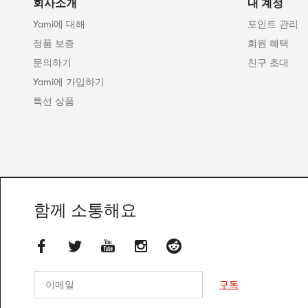
회사소개
내 계정
Yami에 대해
포인트 관리
정품 보증
회원 혜택
문의하기
친구 초대
Yami에 가입하기
특선 상품
함께 소통해요
이메일
이메일
구독