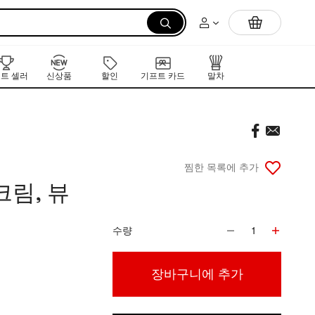
먼저 만나는 K-뷰티 신작 라인업
트 셀러
신상품
할인
기프트 카드
말차
찜한 목록에 추가
크림, 뷰
수량
1
장바구니에 추가