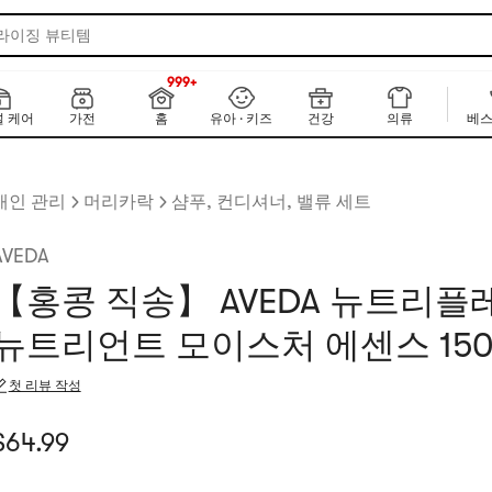
 라이징 뷰티템
999+
NEW
999+
 케어
가전
홈
유아 · 키즈
건강
의류
베스
개인 관리
머리카락
샴푸, 컨디셔너, 밸류 세트
AVEDA
【홍콩 직송】 AVEDA 뉴트리
뉴트리언트 모이스처 에센스 150m
첫 리뷰 작성
재 가격: $64.99
$
64.99