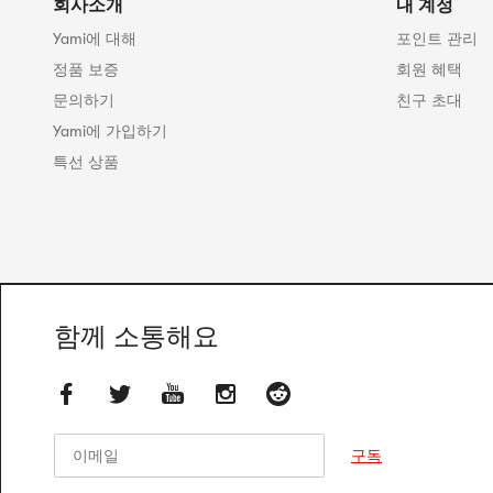
회사소개
내 계정
Yami에 대해
포인트 관리
정품 보증
회원 혜택
문의하기
친구 초대
Yami에 가입하기
특선 상품
함께 소통해요
이메일
이메일
구독