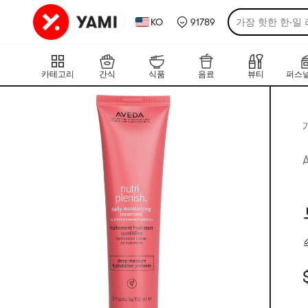
KO
91789
가장 핫한 한·일
카테고리
간식
식품
음료
뷰티
퍼스널
현