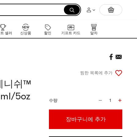
먼저 만나는 K-뷰티 신작 라인업
트 셀러
신상품
할인
기프트 카드
말차
찜한 목록에 추가
플레니쉬™
l/5oz
수량
1
장바구니에 추가