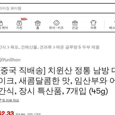
 라이징 뷰티템
160+
NEW
160+
 케어
가전
홈
유아 · 키즈
건강
의류
베스
간식
육포, 건해산물, 견과류
매운 글루텐 & 두부 제품
QiYunShan
[중국 직배송] 치윈산 정통 남방 
이크, 새콤달콤한 맛, 임산부와 
간식, 장시 특산품, 7개입 (45g)
첫 리뷰 작성
재 가격: $2.33
원래 가격: $2.86
18% OFF
$
2.33
$
2.86
18% OFF