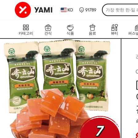
KO
91789
가장 핫한 한·일
카테고리
간식
식품
음료
뷰티
퍼스널
현