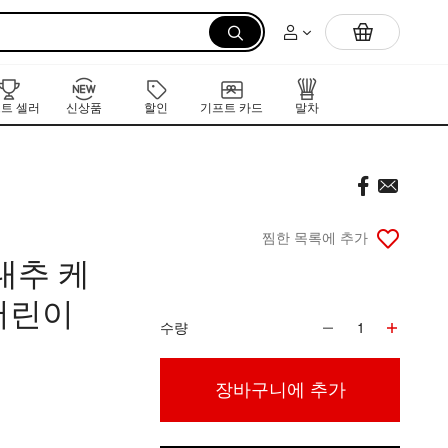
먼저 만나는 K-뷰티 신작 라인업
트 셀러
신상품
할인
기프트 카드
말차
찜한 목록에 추가
대추 케
어린이
수량
1
장바구니에 추가