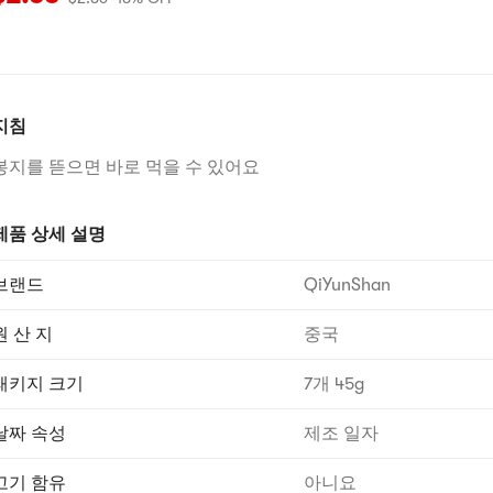
지침
봉지를 뜯으면 바로 먹을 수 있어요
제품 상세 설명
브랜드
QiYunShan
원 산 지
중국
패키지 크기
7개 45g
날짜 속성
제조 일자
고기 함유
아니요