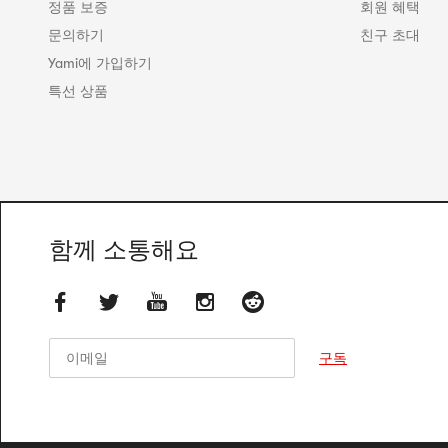
정품 보증
회원 혜택
문의하기
친구 초대
Yami에 가입하기
특선 상품
함께 소통해요
이메일
이메일
구독