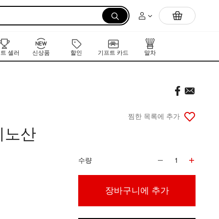
먼저 만나는 K-뷰티 신작 라인업
트 셀러
신상품
할인
기프트 카드
말차
찜한 목록에 추가
미노산
수량
1
장바구니에 추가