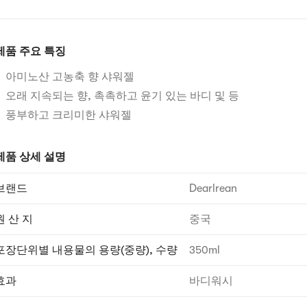
제품 주요 특징
아미노산 고농축 향 샤워젤
오래 지속되는 향, 촉촉하고 윤기 있는 바디 및 등
풍부하고 크리미한 샤워젤
제품 상세 설명
브랜드
Dearlrean
원 산 지
중국
포장단위별 내용물의 용량(중량), 수량
350ml
효과
바디워시