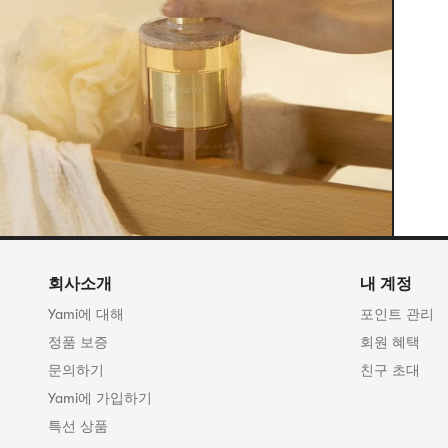
회사소개
내 계정
Yami에 대해
포인트 관리
정품 보증
회원 혜택
문의하기
친구 초대
Yami에 가입하기
특선 상품