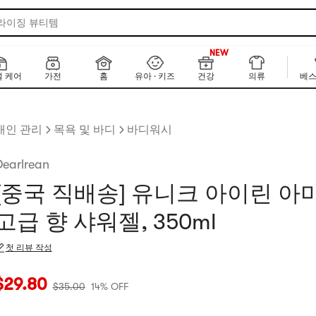
 라이징 뷰티템
999+
NEW
999+
 케어
가전
홈
유아 · 키즈
건강
의류
베스
개인 관리
목욕 및 바디
바디워시
Dearlrean
[중국 직배송] 유니크 아이린 아
고급 향 샤워젤, 350ml
첫 리뷰 작성
재 가격: $29.8
원래 가격: $35
14% OFF
$
29.80
$
35.00
14% OFF