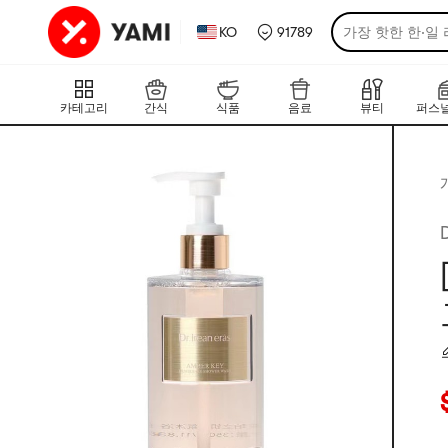
KO
91789
가장 핫한 한·일
카테고리
간식
식품
음료
뷰티
퍼스널
현