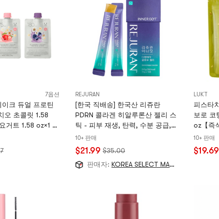
7옵션
REJURAN
LUKT
쉐이크 듀얼 프로틴
[한국 직배송] 한국산 리쥬란
피스타치
오 초콜릿 1.58
PDRN 콜라겐 히알루론산 젤리 스
보로 코팅
요거트 1.58 oz×1 +
틱 - 피부 재생, 탄력, 수분 공급,
oz【즉
 1.58 oz×1【3가
광채, 14가지 색상 / 210g
강 조식
10+ 판매
10+ 판매
$21.99
$19.69
97
$35.00
판매자:
KOREA SELECT MALL