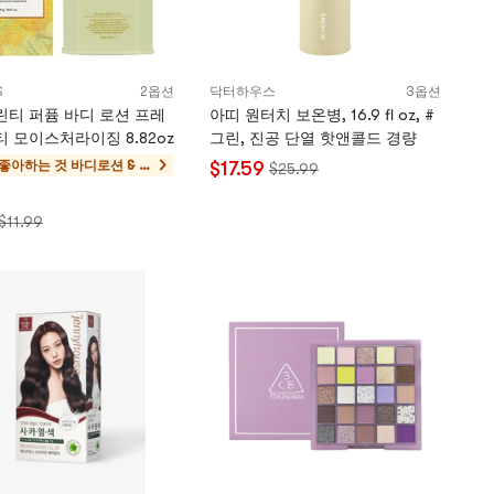
S
2옵션
닥터하우스
3옵션
린티 퍼퓸 바디 로션 프레
아띠 원터치 보온병, 16.9 fl oz, #
티 모이스처라이징 8.82oz
그린, 진공 단열 핫앤콜드 경량
 좋아하는 것
바디로션 & 제
$17.59
$25.99
모
$11.99