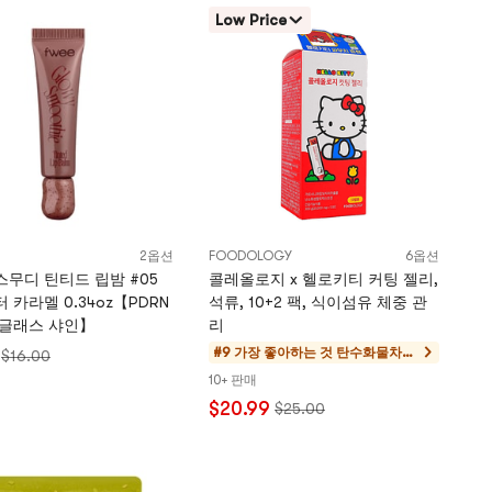
Low Price
2옵션
FOODOLOGY
6옵션
스무디 틴티드 립밤 #05
콜레올로지 x 헬로키티 커팅 젤리,
 카라멜 0.34oz【PDRN
석류, 10+2 팩, 식이섬유 체중 관
 글래스 샤인】
리
#9 가장 좋아하는 것
탄수화물차단
$16.00
제
10+ 판매
$20.99
$25.00