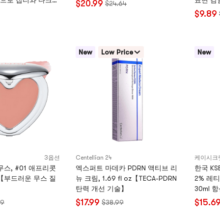
으로 잡티와 다크서
표면 감
$20.99
$24.64
풀 핑크 / 화이트
및 치유 
$9.89
성분 함유
도움
New
Low Price
New
3옵션
Centellian 24
케이시크
무스, #01 애프리콧
엑스퍼트 마데카 PDRN 액티브 리
한국 KSE
oz【부드러운 무스 질
뉴 크림, 1.69 fl oz【TECA-PDRN
2% 레
】
탄력 개선 기술】
30ml 
선, 고
$17.99
$15.6
69
$38.99
부여, 