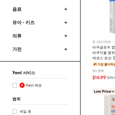
음료
유아 · 키즈
의류
온그리디언츠
바쿠글로우 캡슐 로
가전
바쿠치올 함유
에센스 로션【
스킨】
#1 가장 좋아하
10+ 판매
Yami 서비스
$16.99
$25.
Yami 배송
Low Price
범위
세일 중