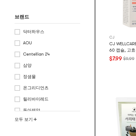
브랜드
닥터하우스
CJ
AOU
CJ WELLCAR
60 캡슐, 고
Centellian 24
$7.99
$9.99
삼양
정샘물
온그리디언츠
릴리바이레드
동아제약
모두 보기