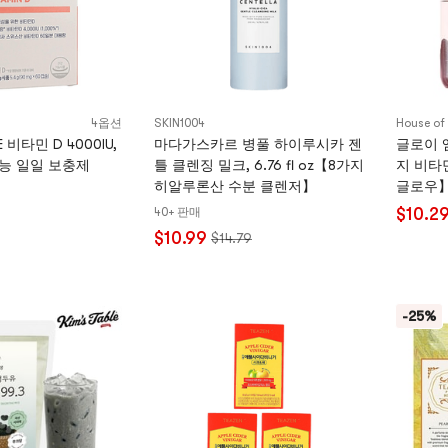
4옵션
SKIN1004
House of
E 비타민 D 4000IU,
마다가스카르 병풀 하이루시카 젠
글로이 
효능 일일 보충제
틀 클렌징 밀크, 6.76 fl oz【8가지
지 비타
히알루론산 수분 클렌저】
글로우
$10.2
40+ 판매
$10.99
$14.79
-25%