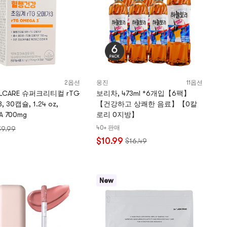
2옵션
웅진
11옵션
LLCARE 슈퍼크리티컬 rTG
보리차, 473ml *6개입【6팩】
 30캡슐, 1.24 oz,
【건강하고 상쾌한 음료】【0칼
A 700mg
로리 0지방】
40+ 판매
$9.99
$10.99
$16.49
New