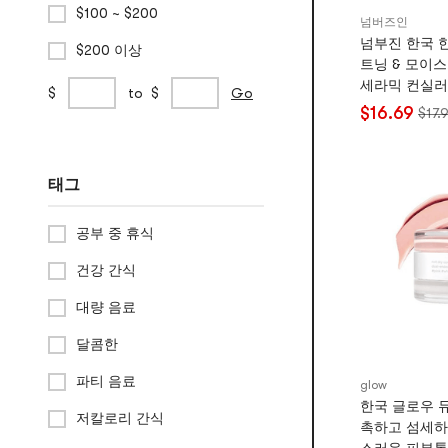
$100 ~ $200
넘버즈인
넘부진 한국 
$200 이상
트닝 & 모이
세라믹 컨실러 B
사
min
max
$
to
$
Go
PA++++ 50m
용
price
price
$16.69
$17.
이드레이팅 
자
지
정
태그
가
격
범
공부 중 휴식
위
건강 간식
대량 음료
달콤한
파티 음료
glow
한국 글로우 듀
저칼로리 간식
촉하고 섬세하