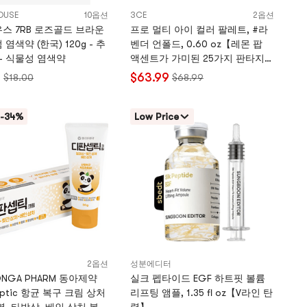
OUSE
10옵션
3CE
2옵션
스 7RB 로즈골드 브라운
프로 멀티 아이 컬러 팔레트, #라
염색약 (한국) 120g - 추
벤더 언폴드, 0.60 oz【레몬 팝
 - 식물성 염색약
액센트가 가미된 25가지 판타지
퍼플】
9
$63.99
$18.00
$68.99
-34%
Low Price
2옵션
성분에디터
NGA PHARM 동아제약
실크 펩타이드 EGF 하트핏 볼륨
eptic 항균 복구 크림 상처
리프팅 앰플, 1.35 fl oz【V라인 탄