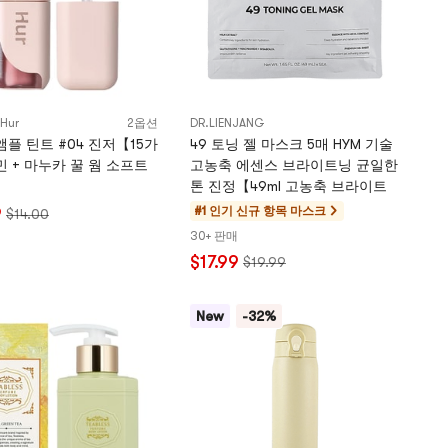
 Hur
2옵션
DR.LIENJANG
앰플 틴트 #04 진저【15가
49 토닝 젤 마스크 5매 HYM 기술
민 + 마누카 꿀 웜 소프트
고농축 에센스 브라이트닝 균일한
】
톤 진정【49ml 고농축 브라이트
9
#1 인기 신규 항목
마스크
$14.00
30+ 판매
$17.99
$19.99
New
-32%