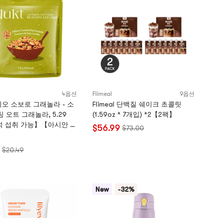
4옵션
Flimeal
9옵션
오 소보로 그래놀라 - 소
Flimeal 단백질 쉐이크 초콜릿
 오트 그래놀라, 5.29
(1.59oz * 7개입) *2【2팩】
석 섭취 가능】【아시안 건
$56.99
$73.00
】
$20.49
New
-32%