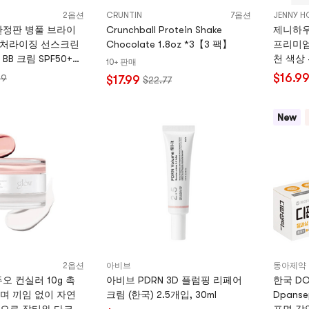
2옵션
CRUNTIN
7옵션
JENNY H
한정판 병풀 브라이
Crunchball Protein Shake
제니하우
스처라이징 선스크린
Chocolate 1.8oz *3【3 팩】
프리미엄 
B 크림 SPF50+
천 색상
10+ 판매
l #02 글로우 핑크 하
$16.9
99
$17.99
$22.77
모이스처라이징
New
2옵션
아비브
동아제약
오 컨실러 10g 촉
아비브 PDRN 3D 플럼핑 리페어
한국 DO
며 끼임 없이 자연
크림 (한국) 2.5개입, 30ml
Dpans