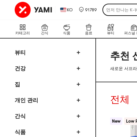
먼저 만나는 K-
KO
91789
후기가 증명한 한
국경을 넘어 도착
카테고리
간식
식품
음료
뷰티
퍼스널 
취향 저격! 야미
햇살 걱정없는 
뷰티
추천 
가장 핫한 한·일
건강
새로운 서프라
집
전체
개인 관리
간식
New
Low 
식품