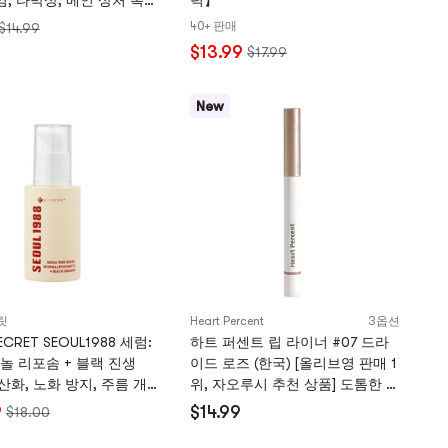
염, 타박상, 베인 상처 복구
력】
30g 항균 복구 크림 소독
40+ 판매
$14.99
, 피부 감염 방지, 복구
$13.99
$17.99
New
릿
Heart Percent
3옵션
CRET SEOUL1988 세럼:
하트 퍼센트 립 라이너 #07 드라
티놀 리포솜 + 블랙 진생
이드 로즈 (한국) [올리브영 판매 1
항산화, 노화 방지, 주름 개
위, 자오루시 추천 상품] 도톰한 입
르지 못한 피부톤 개선, 광채
술을 위한 필수템
9
$14.99
$18.00
모공 케어, 민감성 피부용