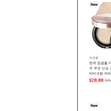
New
정샘물
한국 정샘물 
우 쿠션 신상 
비비크림 커버
음 리필 포함 S
$28.88
$35
15g*2 #N0 C
New