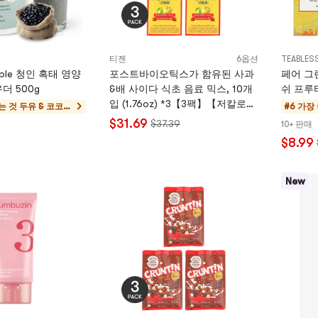
티젠
6옵션
TEABLES
able 청인 흑태 영양
포스트바이오틱스가 함유된 사과
페어 그
더 500g
&배 사이다 식초 음료 믹스, 10개
쉬 프루
입 (1.76oz) *3【3팩】【저칼로
는 것
두유 & 코코넛
#6 가장
리】【트와이스 지효 추천 제품】
워터
$31.69
$37.39
10+ 판매
$8.99
New