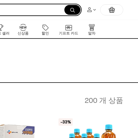
 셀러
신상품
할인
기프트 카드
말차
200 개 상품
-33%