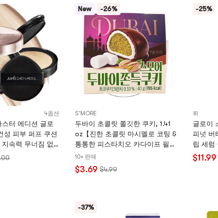
New
-26%
-25%
4옵션
S'MORE
퓌
마스터 에디션 글로
두바이 초콜릿 쫄깃한 쿠키, 1.41
글로이 
건성 피부 퍼프 쿠션
oz【진한 초콜릿 마시멜로 코팅 &
피넛 버터
 지속력 무너짐 없
통통한 피스타치오 카다이프 필
립 세럼
PF50+PA++++
링】
$11.99
10+ 판매
.00
ream
$3.69
$4.99
-37%