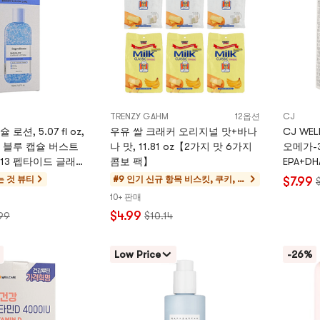
TRENZY GAHM
12옵션
CJ
션, 5.07 fl oz,
우유 쌀 크래커 오리지널 맛+바나
CJ WE
 블루 캡슐 버스트
나 맛, 11.81 oz【2가지 맛 6가지
오메가-3,
13 펩타이드 글래스
콤보 팩】
EPA+DH
는 것
뷰티
#9 인기 신규 항목
비스킷, 쿠키, 페
$7.99
이스트리
10+ 판매
$4.99
99
$10.14
Low Price
-26%