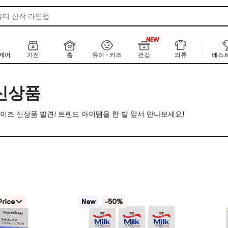
뷰티 신작 라인업
·일 베스트셀러 100
NEW
999+
한 KR&JP 뉴 에디션
NEW
케어
가전
홈
유아 · 키즈
건강
의류
베스트
 글로벌 브랜드 디렉토리
선케어
신상품
 라이징 뷰티템
이즈 신상품 발견! 트렌드 아이템을 한 발 앞서 만나보세요!
Price
New
-50%