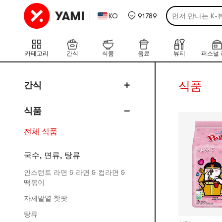
먼저 만나는 K-
KO
91789
후기가 증명한 한
국경을 넘어 도착
취향 저격! 야미
카테고리
간식
식품
음료
뷰티
퍼스널 
햇살 걱정없는 
가장 핫한 한·일
식품
간식
식품
전체 식품
국수, 면류, 탕류
인스턴트 라면 & 라면 & 컵라면 &
떡볶이
자체발열 핫팟
탕류