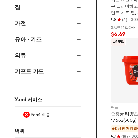
쿠킹와인 & 시즈닝
은 크리미하고
집
턴트 치즈 면, 3.
소금 & 설탕
oz
(
)
·
4.8
30
8
평
가전
조미료 & 바베큐소스
$7.99
16% OFF
점
$6.69
샐러드 드레싱, 케첩, 카레
4.8
유아 · 키즈
개
-28%
잼 & 스프레드
별,
5
의류
쌀, 잡곡, 오일, 라면, 건제품들
개
별
국수 & 당면
기프트 카드
만
쌀 & 찹쌀
점
곡물 & 콩
밀가루 & 분말 믹스
Yami 서비스
해표
중국 팬케이크 & 특산품 & 쌀 케이
순창궁 태양초
크
Yami 배송
17.6oz(500g)
건조 야채
#2 상단 재정렬
범위
고구마 국수 & 두부
(
)
·
4.7
30
18