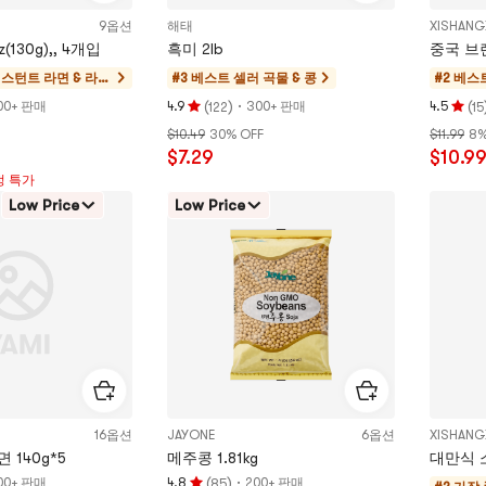
9옵션
해태
XISHANG
(130g),, 4개입
흑미 2lb
중국 브랜
스턴트 라면 & 라면
#3 베스트 셀러
곡물 & 콩
#2 베스
 컵라면 & 떡볶이
(
)
·
(
00+ 판매
4.9
300+ 판매
4.5
122
15
평
평
$10.49
30% OFF
$11.99
8%
점
점
$7.29
$10.9
4.9
4.5
정 특가
개
개
Low Price
Low Price
별,
별,
5
5
개
개
별
별
만
만
점
점
16옵션
JAYONE
6옵션
XISHANG
 140g*5
메주콩 1.81kg
대만식 소
(
)
·
00+ 판매
4.8
200+ 판매
85