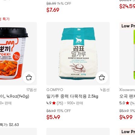
$36.29
3
점
$8.99
14% OFF
점
$24.5
4.9
$7.69
4.9
개
개
정 특가
별,
별,
Low Pr
5
5
개
개
별
별
만
만
점
점
17옵션
GOMPYO
4옵션
Xiaowan
 4.9oz(140g)
밀가루 중력 다목적용 2.5kg
오곡 팬케
(
)
·
(
00+ 판매
4.9
900+ 판매
5.0
75
14
평
평
$6.49
15% OFF
$5.49
9%
점
점
$5.49
$4.99
4.9
5.0
개
개
가: $2.63
별,
별,
Low Pr