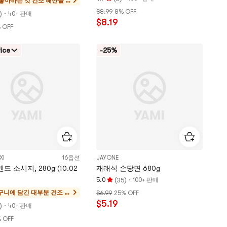
 좋아하는 것
건조 해산물 &
평
숙성 베이컨
$8.99
8% OFF
)
·
점
40+ 판매
$8.19
4.7
 OFF
개
별,
ice
-25%
5
개
별
만
점
XI
16옵션
JAYONE
드 소시지, 280g (10.02
재래식 손당면 680g
(
)
·
5.0
100+ 판매
35
평
바구니에 담긴 대부분
건조 해
$6.99
25% OFF
점
$5.19
산물 &
)
·
5.0
40+ 판매
숙성 베
개
 OFF
이컨
별,