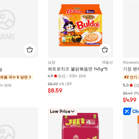
5
5
개
개
별
별
만
만
점
점
삼양
16옵션
Xiaowan
g
콰트로치즈 불닭볶음면 145g*5
기장 팬케
(
)
·
4.9
200+ 판매
42
공유됨
국수 & 당면
#2 인기
평
$8.99
4% OFF
점
(
0+ 판매
5.0
3
평
$8.59
4.9
$5.49
9%
점
개
$4.99
5.0
별,
개
5
Low Price
Ch
별,
개
5
별
개
만
별
점