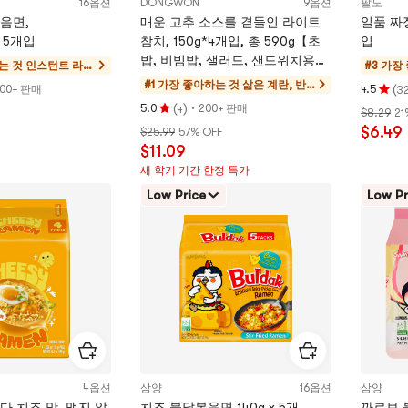
16옵션
DONGWON
9옵션
팔도
음면,
매운 고추 소스를 곁들인 라이트
일품 짜장면
), 5개입
참치, 150g*4개입, 총 590g【초
입
밥, 비빔밥, 샐러드, 샌드위치용】
는 것
인스턴트 라면
#3 가장
【바로 드실 수 있습니다】
& 라면 & 컵라
#1 가장 좋아하는 것
삶은 계란, 반
(
000+ 판매
4.5
32
평
면 & 떡볶이
찬, 참치, 햄, 통
(
)
·
5.0
200+ 판매
4
$8.29
21
평
점
조림
$6.49
$25.99
57% OFF
점
4.5
$11.09
5.0
개
새 학기 기간 한정 특가
개
별,
별,
5
Low Price
Low Pr
5
개
개
별
별
만
만
점
점
4옵션
삼양
16옵션
삼양
체다 치즈 맛, 맵지 않
치즈 불닭볶음면 140g x 5개
까르보 