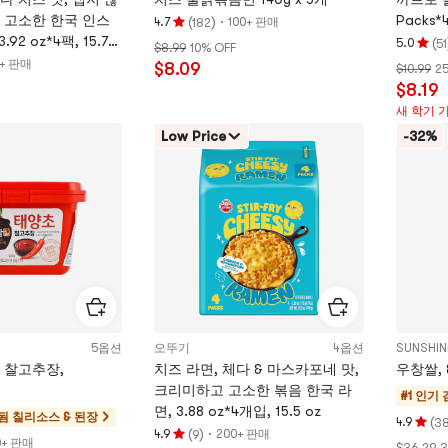
 고소한 한국 인스
Packs*4
(
)
·
4.7
100+ 판매
182
평
92 oz*4팩, 15.7
(
5.0
51
$8.99
10% OFF
점
평
0+ 판매
$8.09
$10.99
2
4.7
점
$8.19
개
5.0
새 학기 
별,
개
5
별,
Low Price
-32%
개
5
별
개
만
별
점
만
점
5옵션
오뚜기
4옵션
SUNSHIN
 찰고추장,
치즈 라면, 체다 & 마스카포네 맛,
우창쌀, 8
크리미하고 고소한 볶음 한국 라
#1 인기
면, 3.88 oz*4개입, 15.5 oz
됨
칠리소스 & 된장
(
4.9
3
평
(
)
·
4.9
200+ 판매
9
평
0+ 판매