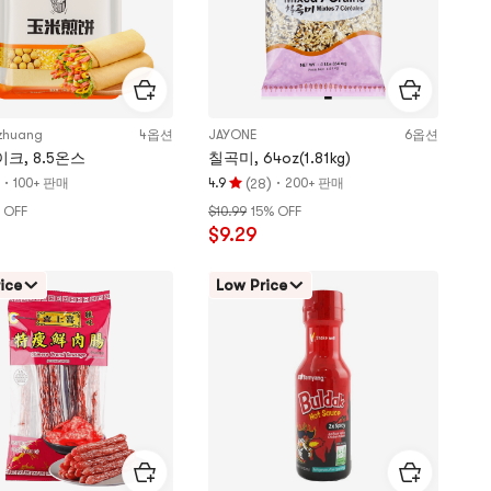
만
점
zhuang
4옵션
JAYONE
6옵션
크, 8.5온스
칠곡미, 64oz(1.81kg)
·
(
)
·
100+ 판매
4.9
200+ 판매
28
평
 OFF
$10.99
15% OFF
점
$9.29
4.9
개
별,
ice
Low Price
5
개
별
만
점