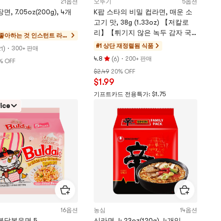
21옵션
오뚜기
5옵션
, 7.05oz(200g), 4개
K팝 스타의 비밀 컵라면, 매운 소
고기 맛, 38g (1.33oz) 【저칼로
리】【튀기지 않은 녹두 감자 국
 좋아하는 것
인스턴트 라면
수】
& 라면 & 컵라
#1 상단 재정렬됨
식품
)
·
300+ 판매
1
면 & 떡볶이
(
)
·
4.8
200+ 판매
6
% OFF
평
$2.49
20% OFF
점
$1.99
4.8
개
기프트카드 전용특가: $1.75
별,
ice
5
개
별
만
점
16옵션
농심
14옵션
불닭볶음면,5
신라면, 4.23oz(120g), 4개입