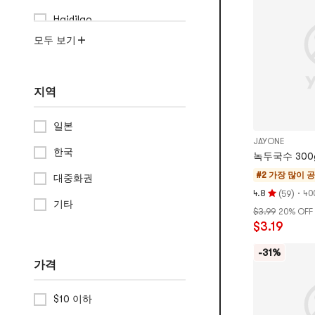
5
Haidilao
개
별
모두 보기
만
점
지역
일본
JAYONE
한국
녹두국수 300
#2 가장 많이 
대중화권
(
)
·
4.8
40
59
평
기타
$3.99
20% OFF
점
$3.19
4.8
개
-31%
별,
가격
5
개
$10 이하
별