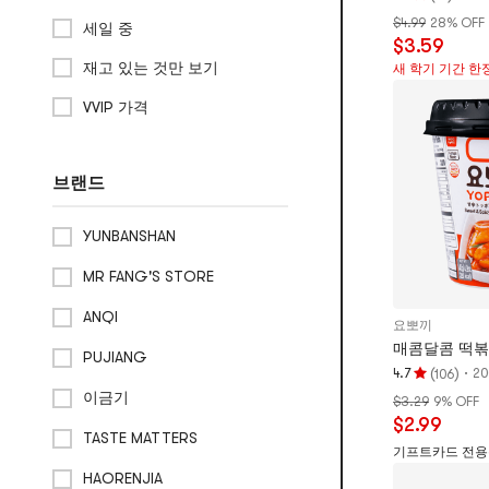
평
대추 & 흰버섯 & 구기자 & 산사나
$4.99
28% OFF
점
세일 중
무
$3.59
4.7
재고 있는 것만 보기
새 학기 기간 한
개
말린 목이버섯
별,
VVIP 가격
건조 해산물 & 숙성 베이컨
5
개
식용유 & 올리브 오일
별
브랜드
만
점
YUNBANSHAN
MR FANG'S STORE
ANQI
요뽀끼
매콤달콤 떡볶이,
PUJIANG
(
)
·
4.7
2
106
평
이금기
$3.29
9% OFF
점
$2.99
4.7
TASTE MATTERS
개
기프트카드 전용특
별,
HAORENJIA