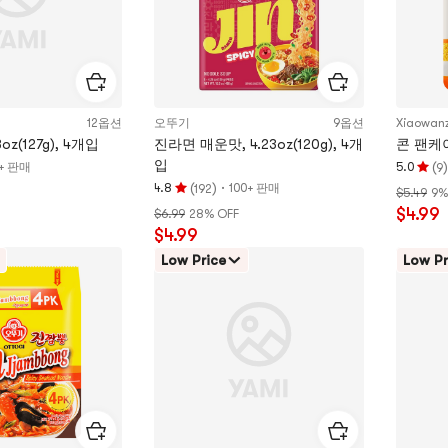
만
점
12옵션
오뚜기
9옵션
Xiaowan
oz(127g), 4개입
진라면 매운맛, 4.23oz(120g), 4개
콘 팬케이
입
(
)
0+ 판매
5.0
9
평
(
)
·
4.8
100+ 판매
192
$5.49
9%
평
점
$4.99
$6.99
28% OFF
점
5.0
$4.99
4.8
개
개
별,
Low Price
Low Pr
별,
5
5
개
개
별
별
만
만
점
점