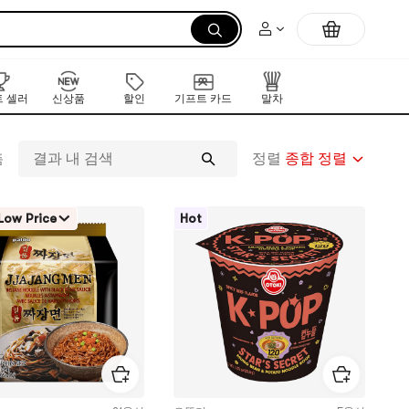
 셀러
신상품
할인
기프트 카드
말차
정렬
종합 정렬
품
결
과
내
Low Price
Hot
검
색