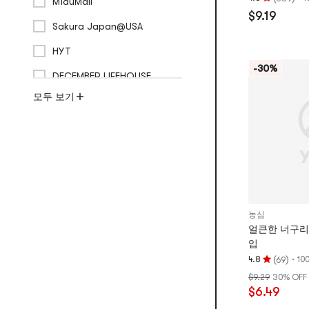
MiauMall
평
$9.19
점
Sakura Japan@USA
4.8
개
HYT
별,
-30%
DECEMBER LIFEHOUSE
5
개
모두 보기
별
만
점
농심
얼큰한 너구리, 4
입
(
)
·
4.8
10
69
평
$9.29
30% OFF
점
$6.49
4.8
개