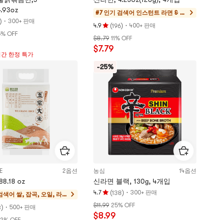
.93oz
#7 인기 검색어
인스턴트 라면 & 라
)
·
300+ 판매
면 & 컵라면 & 떡볶
(
)
·
4.9
400+ 판매
196
평
이
5% OFF
$8.79
11% OFF
점
$7.79
4.9
기간 한정 특가
개
-25%
별,
5
개
별
만
점
E
2옵션
농심
14옵션
8.18 oz
신라면 블랙, 130g, 4개입
(
)
·
4.7
300+ 판매
138
 검색어
쌀, 잡곡, 오일, 라
평
면, 건제품들
$11.99
25% OFF
)
·
점
500+ 판매
8
$8.99
4.7