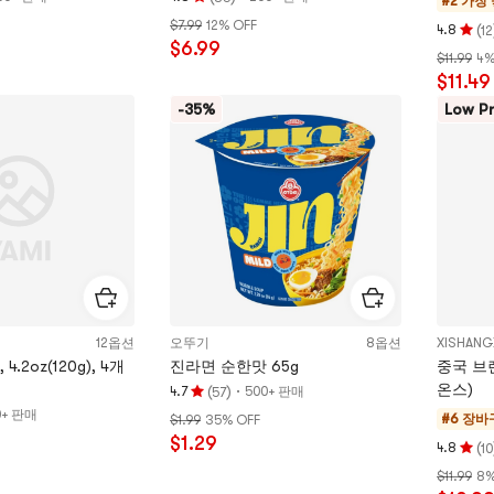
#2 가장
평
$7.99
12% OFF
점
(
4.8
12
평
$6.99
4.8
$11.99
4%
점
개
$11.49
4.8
별,
개
-35%
Low Pr
5
별,
개
5
별
개
만
별
점
만
점
12옵션
오뚜기
8옵션
XISHANG
.2oz(120g), 4개
진라면 순한맛 65g
중국 브랜
온스)
(
)
·
4.7
500+ 판매
57
평
0+ 판매
#6 장
$1.99
35% OFF
점
$1.29
4.7
(
4.8
10
평
개
$11.99
8%
점
별,