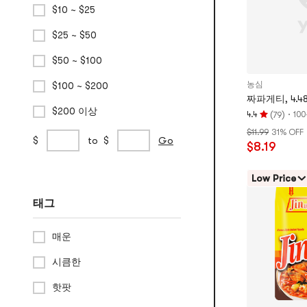
만
$10 ~ $25
점
$25 ~ $50
$50 ~ $100
농심
$100 ~ $200
짜파게티, 4.48
$200 이상
(
)
·
4.4
10
79
평
$11.99
31% OFF
점
사
min
max
$
to
$
Go
$8.19
4.4
용
price
price
개
자
별,
Low Price
지
5
정
태그
개
가
별
격
만
범
매운
점
위
시큼한
핫팟