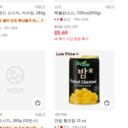
XI
16옵션
삼양
3옵션
드 소시지, 저지방, 283g
핵불닭소스, 7.05oz(200g)
(
)
·
4.9
100+ 판매
42
트 셀러
건조 해산물 & 숙성
평
베이컨
$7.69
26% OFF
)
·
점
50+ 판매
$5.69
4.9
 OFF
새 학기 기간 한정 특가
개
9
별,
5
Low Price
개
별
만
점
XI
16옵션
JAYONE
시지, 283g (10온스)
깐밤 통조림 13 oz
(
)
·
4.7
100+ 판매
3