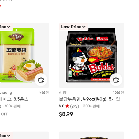
2% OFF
개
9
별,
5
개
ice
Low Price
별
만
점
zhuang
4옵션
삼양
16옵션
이크, 8.5온스
불닭볶음면, 4.9oz(140g), 5개입
)
·
(
)
·
100+ 판매
4.8
300+ 판매
973
평
$8.99
 OFF
점
4.8
개
별,
ice