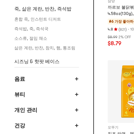
삼양
까르보 불닭볶
죽, 삶은 계란, 반찬, 즉석밥
4.58oz(130g
혼합 죽, 인스턴트 디저트
#6 가장 좋아하
즉석밥, 죽, 즉석국
(
)
·
4.8
1
821
평
$8.99
2% OFF
점
소스류, 절임 채소
$8.79
4.8
삶은 계란, 반찬, 참치, 햄, 통조림
개
별,
시즈닝 & 핫팟 베이스
5
개
핫팟 스프 베이스
별
음료
디핑 소스 & 참깨류
만
점
매콤한 소스류
뷰티
스프 & 마리네이드
개인 관리
간장 & 굴 소스
식초
건강
오뚜기
칠리소스 & 된장
치즈 라면 - 