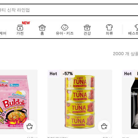
뷰티 신작 라인업
·일 베스트셀러 100
NEW
한 KR&JP 뉴 에디션
150+
NEW
 글로벌 브랜드 디렉토리
케어
가전
홈
유아 · 키즈
건강
의류
베스트
선케어
 라이징 뷰티템
2000 개 상
Hot
-57%
Hot