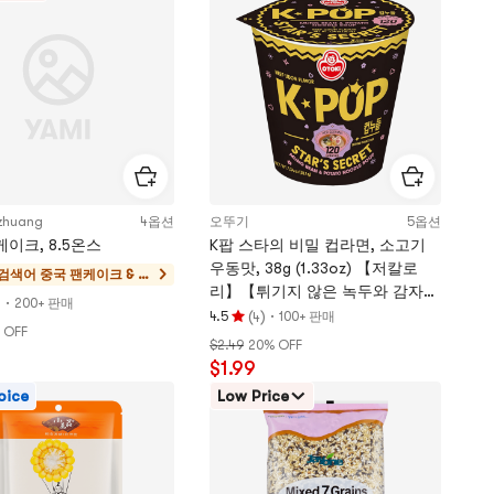
5
개
별
만
점
zhuang
4옵션
오뚜기
5옵션
이크, 8.5온스
K팝 스타의 비밀 컵라면, 소고기
우동맛, 38g (1.33oz) 【저칼로
 검색어
중국 팬케이크 & 특
리】【튀기지 않은 녹두와 감자로
산품 & 쌀 케이크
)
·
200+ 판매
만든 국수】
(
)
·
4.5
100+ 판매
4
평
 OFF
$2.49
20% OFF
점
$1.99
4.5
개
oice
Low Price
별,
5
개
별