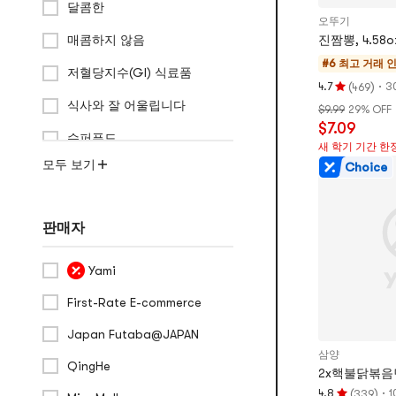
달콤한
오뚜기
매콤하지 않음
진짬뽕, 4.58oz
#6 최고 거래
인
저혈당지수(GI) 식료품
&
(
)
·
4.7
3
469
평
식사와 잘 어울립니다
$9.99
29% OFF
점
$7.09
4.7
슈퍼푸드
새 학기 기간 한
개
모두 보기
Choice
별,
5
개
별
판매자
만
점
Yami
First-Rate E-commerce
Japan Futaba@JAPAN
삼양
QingHe
2x핵불닭볶음면
(
)
·
4.8
1
339