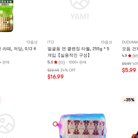
점
S
13옵션
ITO
13옵션
DUDUMA
떼, 저당, 9.13 fl
얼굴용 면 클렌징 타월, 255g * 5
모듬 건자
개입【실용적인 구성】
(
4.9
8
평
(
)
·
0+ 판매
5.0
1000+ 판매
13
$9.99
40
평
점
$5.99
$22.45
24% OFF
점
4.9
$16.99
5.0
개
개
별,
별,
5
5
개
-35%
개
별
별
만
만
점
점