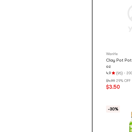
별
만
점
WanHe
Clay Pot Pot
oz
(
)
·
4.9
20
95
평
$4.99
29% OFF
점
$3.50
4.9
개
별,
5
-30%
개
별
만
점