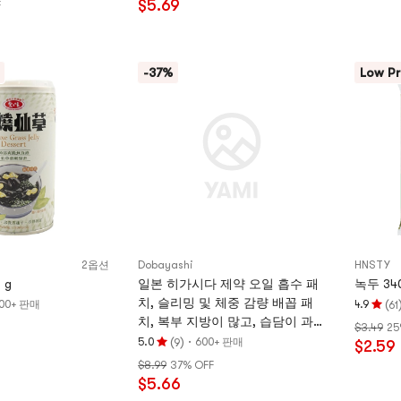
$5.69
F
4.8
개
개
별,
별,
5
5
개
-37%
Low Pr
개
별
별
만
만
점
점
2옵션
Dobayashi
HNSTY
 g
일본 히가시다 제약 오일 흡수 패
녹두 340
치, 슬리밍 및 체중 감량 배꼽 패
(
00+ 판매
4.9
61
평
치, 복부 지방이 많고, 습담이 과다
$3.49
25
점
하며, 비위가 약한 분께 적합 [셀러
(
)
·
5.0
600+ 판매
9
$2.59
평
4.9
브리티 초이스] 허브 오일 흡수 패
$8.99
37% OFF
점
개
치 7개입/박스
$5.66
5.0
별,