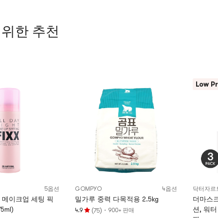
 위한 추천
Low Pr
5옵션
GOMPYO
4옵션
닥터자르
 메이크업 세팅 픽
밀가루 중력 다목적용 2.5kg
더마스크
75ml)
션, 워터
(
)
·
4.9
900+ 판매
75
평