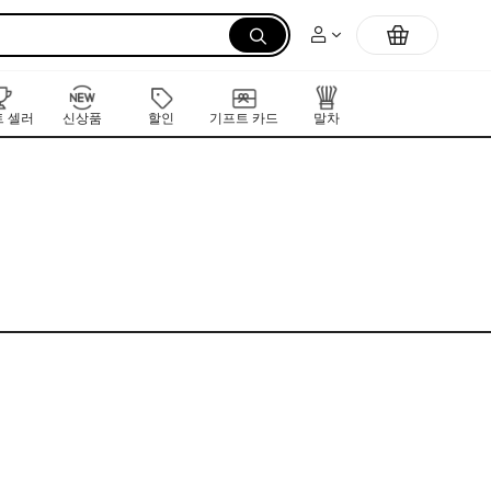
 셀러
신상품
할인
기프트 카드
말차