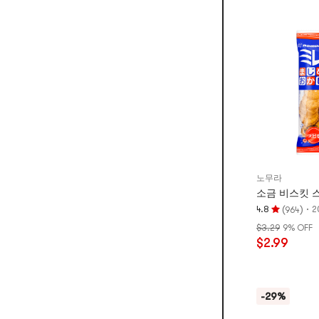
5
개
별
만
점
노무라
(
)
·
4.8
2
964
평
$3.29
9% OFF
점
$2.99
4.8
개
별,
5
-29%
개