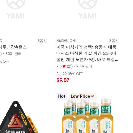
점
O
3옵션
HAOHUICHI
3옵션
두, 17.64온스
미국 미식가의 선택: 홍콩식 태풍
대피소 바삭한 게살 튀김 (소금에
)
·
800+ 판매
5
절인 계란 노른자 맛). 바로 드실
% OFF
수 있습니다 (80g) [정말 맛있어
(
)
·
4.5
900+ 판매
21
평
요!]
$14.99
34% OFF
점
$9.87
4.5
개
별,
Hot
Low Price
5
개
별
만
점