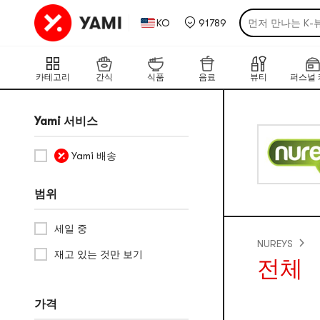
먼저 만나는 K-
KO
91789
후기가 증명한 한
국경을 넘어 도착
카테고리
간식
식품
음료
뷰티
퍼스널 
취향 저격! 야미
햇살 걱정없는 
Yami 서비스
가장 핫한 한·일
Yami 배송
범위
세일 중
NUREYS
재고 있는 것만 보기
전체
가격