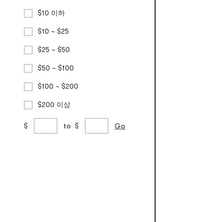
$10 이하
$10 ~ $25
$25 ~ $50
$50 ~ $100
$100 ~ $200
$200 이상
사
min
max
$
to
$
Go
용
price
price
자
지
정
가
격
범
위