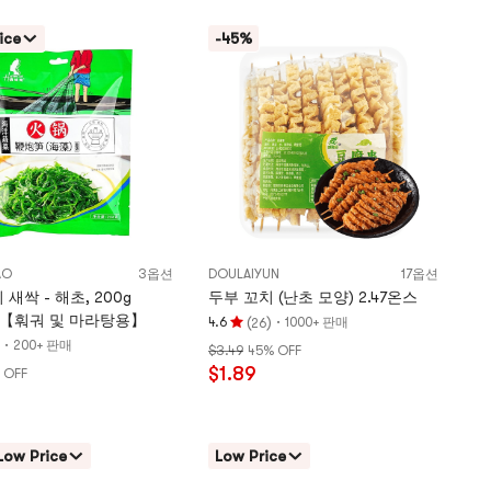
개
별,
ice
-45%
5
개
별
만
점
AO
3옵션
DOULAIYUN
17옵션
새싹 - 해초, 200g
두부 꼬치 (난초 모양) 2.47온스
oz)【훠궈 및 마라탕용】
(
)
·
4.6
1000+ 판매
26
평
·
200+ 판매
$3.49
45% OFF
점
$1.89
 OFF
4.6
개
별,
5
Low Price
Low Price
개