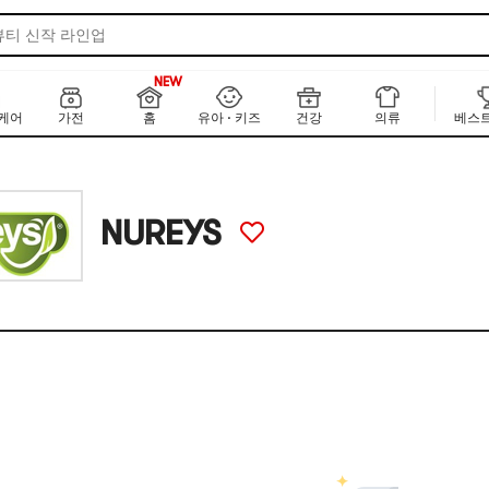
뷰티 신작 라인업
·일 베스트셀러 100
NEW
999+
한 KR&JP 뉴 에디션
NEW
케어
가전
홈
유아 · 키즈
건강
의류
베스트
 글로벌 브랜드 디렉토리
선케어
 라이징 뷰티템
NUREYS