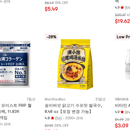
팩
0+ 판매
$6.49
15% OFF
점
(
4.9
59
$5.49
4.9
평
$35.97
4
개
점
$19.62
별,
4.9
5
개
개
별,
-28%
Low Pr
별
5
만
개
점
별
만
점
7옵션
ManXiaoBao
21옵션
WAHAHA
모이스트 PRP 혈
송이버섯 닭고기 수프맛 쌀국수,
비타민 A
 11.83fl
8.48 oz【포장 변경 가능】
(
4.9
8
평
21개입
(
)
·
4.8
2000+ 판매
56
$4.99
38
평
점
0+ 판매
$3.09
$7.99
28% OFF
점
4.9