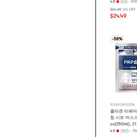
(
)
·
4.9
80
42
평
$24.99
2% OFF
점
$24.49
4.9
개
별,
5
-58%
개
별
만
점
지아이케이Gik
콜라겐 리페어 
청 시트 마스크팩,
oz(350ml), 
(
)
·
4.9
70
707
평