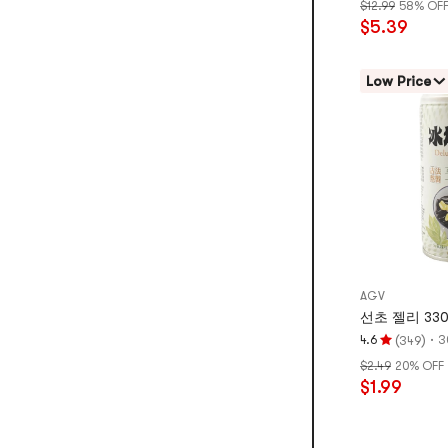
$12.99
58% OF
점
$5.39
4.9
개
별,
Low Price
5
개
별
만
점
AGV
선초 젤리 330
(
)
·
4.6
3
349
평
$2.49
20% OFF
점
$1.99
4.6
개
별,