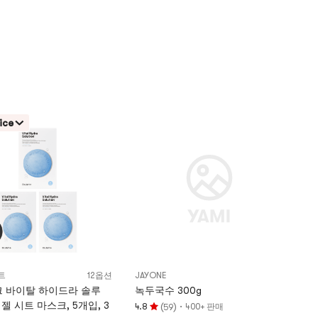
ice
트
12옵션
JAYONE
 바이탈 하이드라 솔루
녹두국수 300g
 젤 시트 마스크, 5개입, 3
(
)
·
4.8
400+ 판매
59
평