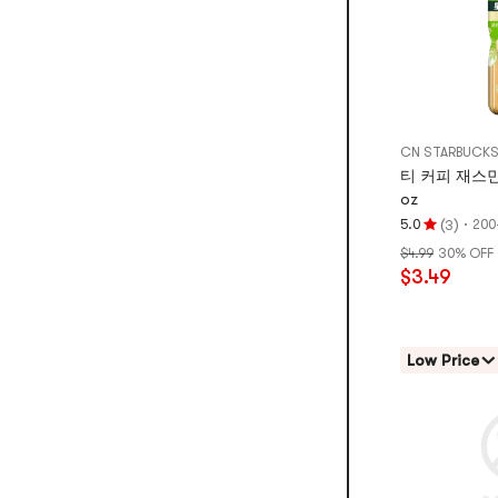
CN STARBUCK
티 커피 재스민 라
oz
(
)
·
5.0
20
3
평
$4.99
30% OFF
점
$3.49
5.0
개
별,
5
Low Price
개
별
만
점