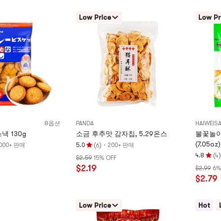
개
5
별,
개
Low Price
Low Pr
5
별
개
만
별
점
만
점
8옵션
PANDA
HAIWEIS
소금 비스킷 스낵 130g
소금 후추맛 감자칩, 5.29온스
불꽃놀이 
(7.05
(
)
·
000+ 판매
5.0
200+ 판매
6
평
(
)
4.8
4
$2.59
15% OFF
점
평
$2.19
$2.99
6%
5.0
점
$2.79
개
4.8
별,
개
5
별,
Low Price
Hot
개
5