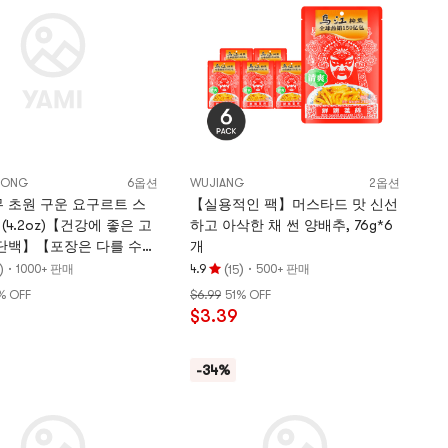
별
만
점
NONG
6옵션
WUJIANG
2옵션
 초원 구운 요구르트 스
【실용적인 팩】머스타드 맛 신선
g (4.2oz)【건강에 좋은 고
하고 아삭한 채 썬 양배추, 76g*6
단백】【포장은 다를 수
개
다】
)
·
(
)
·
1000+ 판매
4.9
500+ 판매
15
평
% OFF
$6.99
51% OFF
점
$3.39
4.9
개
별,
-34%
5
개
별
만