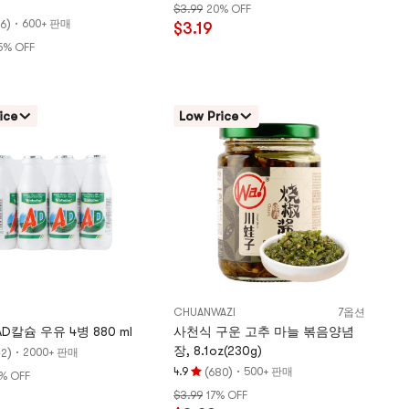
$3.99
20% OFF
점
)
·
600+ 판매
6
$3.19
4.8
5% OFF
개
별,
5
개
ice
Low Price
별
만
점
CHUANWAZI
7옵션
D칼슘 우유 4병 880 ml
사천식 구운 고추 마늘 볶음양념
장, 8.1oz(230g)
)
·
2000+ 판매
42
(
)
·
4.9
500+ 판매
680
% OFF
평
$3.99
17% OFF
점