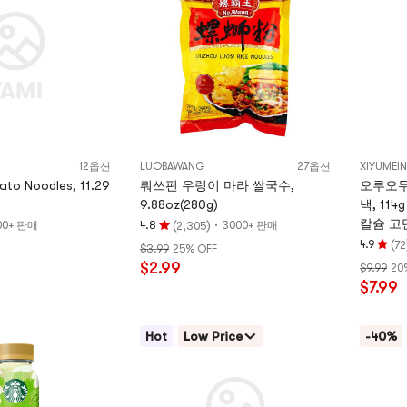
별
개
만
별
점
만
점
12옵션
LUOBAWANG
27옵션
XIYUMEI
ato Noodles, 11.29
뤄쓰펀 우렁이 마라 쌀국수,
오루오무
9.88oz(280g)
낵, 114
칼슘 고
(
)
·
00+ 판매
4.8
3000+ 판매
2,305
평
있습니
(
4.9
72
$3.99
25% OFF
점
평
$2.99
$9.99
20
4.8
점
$7.99
개
4.9
별,
개
5
별,
Hot
Low Price
-40%
개
5
별
개
만
별
점
만