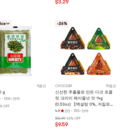
$3.29
4.9
개
별,
5
ice
-26%
개
별
만
점
5옵션
CHOCDAY
15옵션
 g
신선한 추출물로 만든 다크 초콜
릿 크리미 헤이즐넛 맛 14g
)
·
500+ 판매
(0.53oz) 【백설탕 0%, 저칼로
% OFF
리】 【말띠 해】
(
)
·
4.9
700+ 판매
11
평
$12.99
26% OFF
점
$9.59
4.9