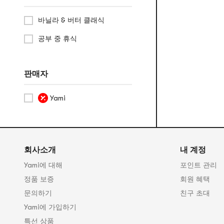
별
격
만
범
바닐라 & 버터 클래식
점
위
공부 중 휴식
판매자
Yami
회사소개
내 계정
Yami에 대해
포인트 관리
정품 보증
회원 혜택
문의하기
친구 초대
Yami에 가입하기
특선 상품