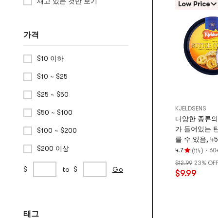
재고 있는 것만 보기
Low Price
가격
$10 이하
$10 ~ $25
$25 ~ $50
KJELDSENS
$50 ~ $100
다양한 종류의
가 들어있는 틴
$100 ~ $200
를 수 있음, 453
$200 이상
(
)
·
4.7
60
114
평
$12.99
23% OF
점
사
min
max
$
to
$
Go
$9.99
4.7
용
price
price
개
자
별,
지
5
정
태그
개
가