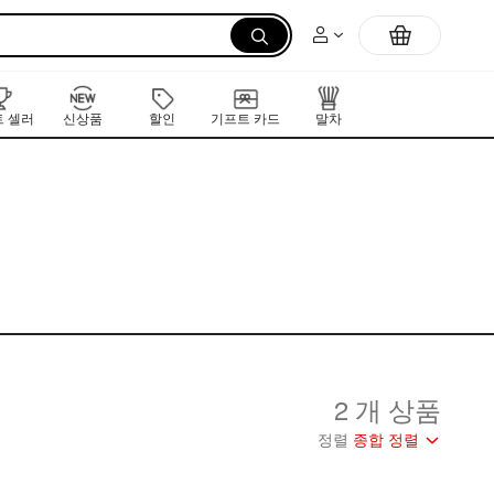
 셀러
신상품
할인
기프트 카드
말차
2 개 상품
정렬
종합 정렬