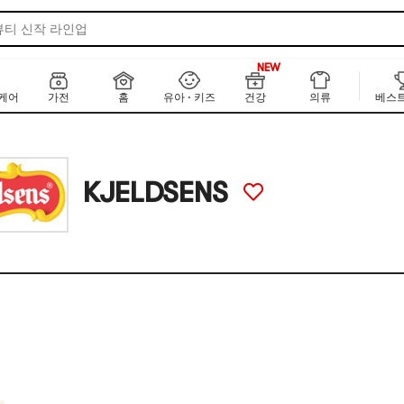
 라이징 뷰티템
뷰티 신작 라인업
·일 베스트셀러 100
NEW
1000+
한 KR&JP 뉴 에디션
NEW
케어
가전
홈
유아 · 키즈
건강
의류
베스트
 글로벌 브랜드 디렉토리
선케어
 라이징 뷰티템
KJELDSENS