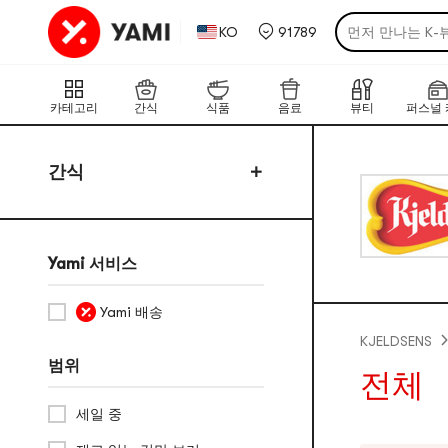
가장 핫한 한·일
KO
91789
먼저 만나는 K-
후기가 증명한 한
국경을 넘어 도착
카테고리
간식
식품
음료
뷰티
퍼스널 
취향 저격! 야미
햇살 걱정없는 
간식
가장 핫한 한·일
Yami 서비스
Yami 배송
KJELDSENS
범위
전체
세일 중