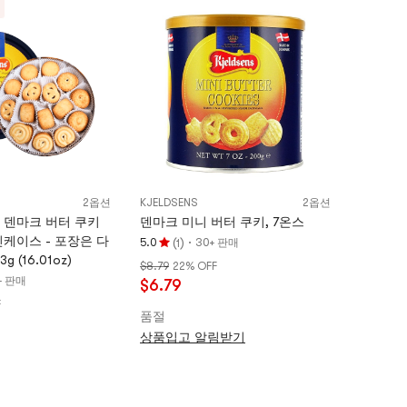
2옵션
KJELDSENS
2옵션
 덴마크 버터 쿠키
덴마크 미니 버터 쿠키, 7온스
케이스 - 포장은 다
(
)
·
5.0
30+ 판매
1
평
g (16.01oz)
$8.79
22% OFF
점
+ 판매
$6.79
5.0
F
개
품절
별,
상품입고 알림받기
5
개
별
만