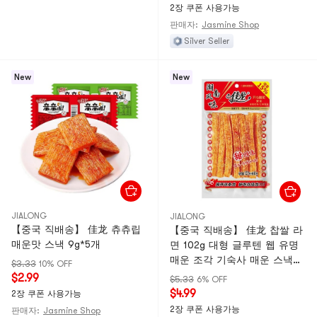
2장 쿠폰 사용가능
판매자:
Jasmine Shop
Silver Seller
New
New
JIALONG
JIALONG
【중국 직배송】 佳龙 츄츄립
【중국 직배송】 佳龙 찹쌀 라
매운맛 스낵 9g*5개
면 102g 대형 글루텐 웹 유명
매운 조각 기숙사 매운 스낵
$3.33
10% OFF
향수 캐주얼 식품 102g*1팩
$2.99
$5.33
6% OFF
$4.99
2장 쿠폰 사용가능
2장 쿠폰 사용가능
판매자:
Jasmine Shop