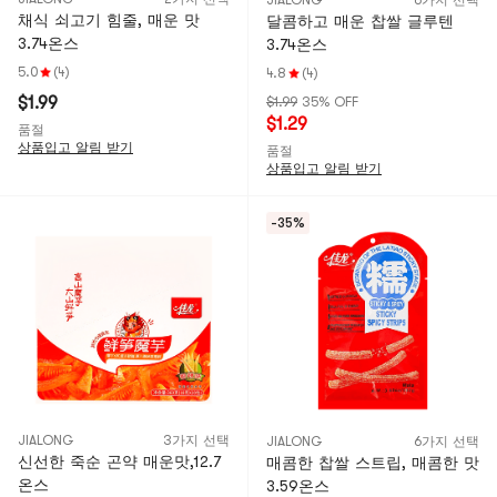
JIALONG
6가지 선택
채식 쇠고기 힘줄, 매운 맛
달콤하고 매운 찹쌀 글루텐
3.74온스
3.74온스
5.0
(4)
4.8
(4)
$1.99
$1.99
35% OFF
$1.29
품절
상품입고 알림 받기
품절
상품입고 알림 받기
-35%
JIALONG
3가지 선택
JIALONG
6가지 선택
신선한 죽순 곤약 매운맛,12.7
매콤한 찹쌀 스트립, 매콤한 맛
온스
3.59온스