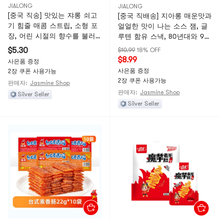
JIALONG
JIALONG
[중국 직송] 맛있는 쟈롱 쇠고
[중국 직배송] 지아롱 매운맛과
기 힘줄 매콤 스트립, 소형 포
얼얼한 맛이 나는 소스 잼, 글
장, 어린 시절의 향수를 불러
루텐 함유 스낵, 80년대와 90
일으키는 매콤한 간식, 갈망을
년대 추억의 간식, 10봉지
$5.30
$10.99
18% OFF
충족시키는 간식, 여가 식품,
$8.99
사은품 증정
18g*5팩
사은품 증정
2장 쿠폰 사용가능
2장 쿠폰 사용가능
판매자:
Jasmine Shop
판매자:
Jasmine Shop
Silver Seller
Silver Seller