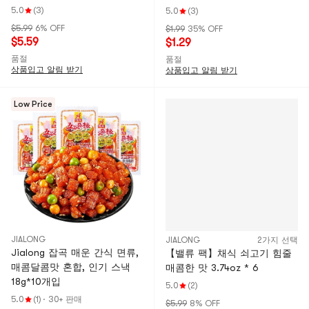
5.0
(3)
5.0
(3)
$5.99
6% OFF
$1.99
35% OFF
$5.59
$1.29
품절
품절
상품입고 알림 받기
상품입고 알림 받기
Low Price
JIALONG
JIALONG
2가지 선택
Jialong 잡곡 매운 간식 면류,
【밸류 팩】채식 쇠고기 힘줄
매콤달콤맛 혼합, 인기 스낵
매콤한 맛 3.74oz * 6
18g*10개입
5.0
(2)
5.0
(1)
·
30+ 판매
$5.99
8% OFF