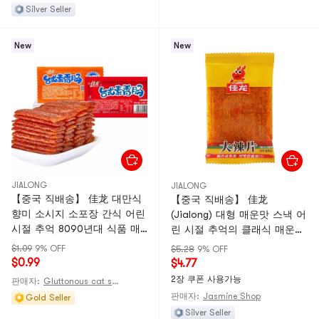
Silver Seller
New
New
JIALONG
JIALONG
【중국 직배송】 佳龙 대만식
【중국 직배송】 佳龙
향미 소시지 소포장 간식 어린
(Jialong) 대형 매운맛 스낵 어
시절 추억 8090년대 식품 매
린 시절 추억의 클래식 매운맛
콤한 스낵 라탸오 22g/봉
간식, 매콤함 해소, 인기 간식,
$1.09
9% OFF
$5.28
9% OFF
스낵, 캐주얼 푸드 5봉
$0.99
$4.77
2장 쿠폰 사용가능
판매자:
Gluttonous cat supply station
판매자:
Jasmine Shop
Gold Seller
Silver Seller