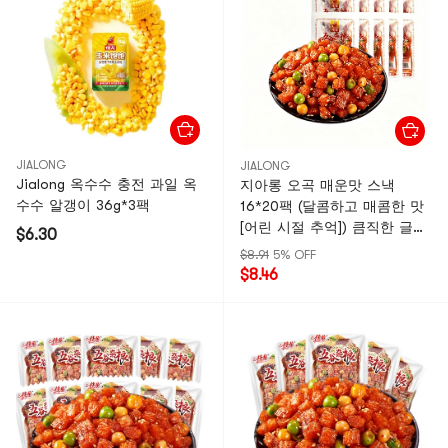
JIALONG
JIALONG
Jialong 옥수수 충전 과일 옥
지아롱 오곡 매운맛 스낵
수수 알갱이 36g*3팩
16*20팩 (달콤하고 매콤한 맛
[어린 시절 추억]) 큼직한 글루
$6.30
텐, 소힘줄, 건두부, 완두콩, 풋
$8.91
5% OFF
완두콩 - 맛있는 간식
$8.46