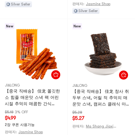
판매자:
Jasmine Shop
Silver Seller
Silver Seller
New
New
JIALONG
JIALONG
【중국 직배송】 佳龙 쫄깃한
【중국 직배송】 佳龙 창사 취
소 힘줄 매운맛 스낵 팩 어린
두부 스낵, 어릴 적 추억의 매
시절 추억의 매콤한 간식
운맛 스낵, 캠퍼스 클래식 마라
18g*5개입
맛, 입맛을 돋우는 간식, 캐주
$5.18
3% OFF
$5.28
얼 스낵 12g*7개
$4.99
$5.27
2장 쿠폰 사용가능
판매자:
Ma Shang Jiaxing Mall
판매자:
Jasmine Shop