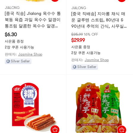
JIALONG
JIALONG
[중국 직송] Jialong 옥수수 통
[중국 직배송] 지아롱 채식 매
북동 육즙 과일 옥수수 알갱이
운 글루텐 스트립, 80년대 &
통조림 달콤한 옥수수 알갱이
90년대 추억의 간식, 사무실
아침 간식 36g*3 봉지
간식, 128g*5 대용량 봉지
$6.30
$35.99
16% OFF
$29.99
사은품 증정
사은품 증정
2장 쿠폰 사용가능
2장 쿠폰 사용가능
판매자:
Jasmine Shop
판매자:
Jasmine Shop
Silver Seller
Silver Seller