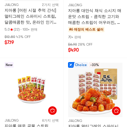
JIALONG
2가지 선택
JIALONG
지아롱 [어린 시절 추억 간식]
지아롱 대만식 채식 소시지 매
멀티그레인 스파이시 스트립,
운맛 스트립 - 큼직한 고기와
달콤매콤한 맛, 온라인 인기
매콤한 스트립이 어우러진, 어
간식, 16g*20팩 [완두콩과 스
린 시절의 추억을 떠올리게 하
5.0
(22)
·
100+ 판매
#6 매장의 베스트 셀러
파이시 스트립의 만남]
는 간식. 22g*6봉지. [기름지
$12.80
43% OFF
70+ 판매
지만 느끼하지 않고, 매콤하면
$7.19
$6.90
28% OFF
서도 중독성 있음] [부드럽고
$4.90
쫄깃하며 향긋함]
New
Choice
-33%
JIALONG
6가지 선택
JIALONG
지아롱 매운 곡물 스트립
지아롱 멀티그레인 스파이시