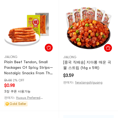
JIALONG
JIALONG
Plain Beef Tendon, Small
[중국 직배송] 지아롱 매운 곡
Packages Of Spicy Strips—
물 스트립 (16g x 5팩)
Nostalgic Snacks From The
$3.59
'80s And '90s, Spicy Snacks,
$1.00
2% OFF
판매자:
fenxiangshiguang
18g/bag
$0.98
3장 쿠폰 사용가능
판매자:
Huaya Preferred@CHINA
Gold Seller