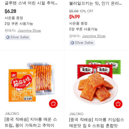
글루텐 스낵 어린 시절 추억
불러일으키는 맛, 인기 온라인
간식 여가 식품 102g*1팩
식품, 5봉지
$6.28
$5.58
10% OFF
$4.99
사은품 증정
사은품 증정
2장 쿠폰 사용가능
2장 쿠폰 사용가능
판매자:
Jasmine Shop
판매자:
Jasmine Shop
Silver Seller
Silver Seller
JIALONG
JIALONG
[중국 직배송] 지아롱 매운 스
[중국 직배송] 지아롱 키싱립스
트립, 풍미 가득하고 추억이
매운맛 칩 & 스트립 혼합맛