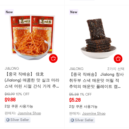
New
New
JIALONG
JIALONG
2가지 선택
【중국 직배송】 佳龙
【중국 직배송】 Jialong 창사
(Jialong) 매콤한 맛 실크 마라
취두부 스낵 매운맛 어릴 적
스낵 어린 시절 간식 가게 추
추억의 매운맛 플레이트 캠퍼
억의 맛 8090년대 10봉
스 클래식 마라 간식 12g*7봉
$10.99
10% OFF
$5.38
1% OFF
$9.88
$5.28
2장 쿠폰 사용가능
2장 쿠폰 사용가능
판매자:
Jasmine Shop
판매자:
Jasmine Shop
Silver Seller
Silver Seller