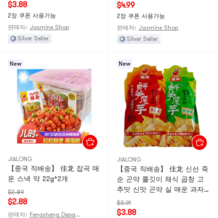
매운맛 20g*4개
매운맛 20g*5개
$3.88
$4.99
2장 쿠폰 사용가능
2장 쿠폰 사용가능
판매자:
Jasmine Shop
판매자:
Jasmine Shop
Silver Seller
Silver Seller
New
New
JIALONG
JIALONG
【중국 직배송】 佳龙 잡곡 매
【중국 직배송】 佳龙 신선 죽
운 스낵 약 22g*2개
순 곤약 쫄깃이 채식 곱창 고
추맛 신맛 곤약 실 매운 과자
$2.89
인플루언서 캐주얼 간식 믹스
$2.88
$3.91
맛 20g*4개
$3.88
판매자:
Fengsheng Department Store