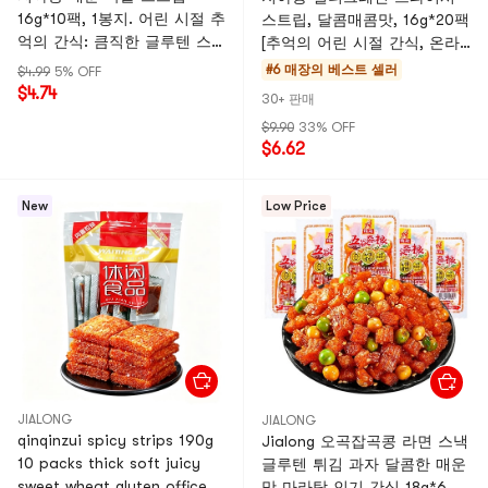
16g*10팩, 1봉지. 어린 시절 추
스트립, 달콤매콤맛, 16g*20팩
억의 간식: 큼직한 글루텐 스
[추억의 어린 시절 간식, 온라
트립, 채식 고기 스트립, 소 힘
인 인기 상품] [어린 시절 추억
#6 매장의 베스트 셀러
$4.99
5% OFF
줄 스트립, 건두부 스트립, 매
의 베스트셀러 스파이시 스트
$4.74
30+ 판매
콤한 완두콩 스트립 등 다양한
립]
$9.90
33% OFF
종류가 들어있어 만족스러운
$6.62
간식입니다. 샤오홍슈 추천 제
품입니다.
New
Low Price
JIALONG
JIALONG
qinqinzui spicy strips 190g
Jialong 오곡잡곡콩 라면 스낵
10 packs thick soft juicy
글루텐 튀김 과자 달콤한 매운
sweet wheat gluten office
맛 마라탕 인기 간식 18g*6개