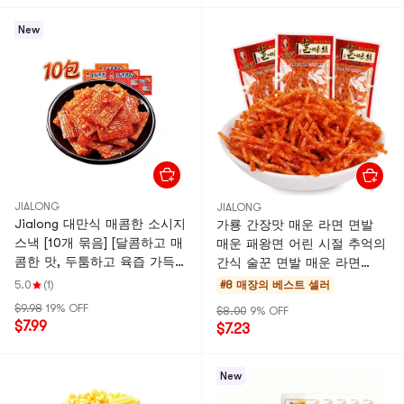
New
JIALONG
JIALONG
Jialong 대만식 매콤한 소시지
가룡 간장맛 매운 라면 면발
스낵 [10개 묶음] [달콤하고 매
매운 패왕면 어린 시절 추억의
콤한 맛, 두툼하고 육즙 가득]
간식 술꾼 면발 매운 라면
매콤한 조각, 마라 스낵, 8090
18g*10개입
5.0
(1)
#8 매장의 베스트 셀러
년대 어린 시절 추억, 옛날 간
$9.98
19% OFF
$8.00
9% OFF
식, 22g*10개입/봉
$7.99
$7.23
New