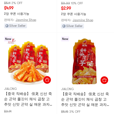
인플루언서 간식 입 심심풀이
18g*3개
$5.11
2% OFF
$3.33
10% OFF
간식 새콤매콤맛 20g*5개
$4.99
$2.99
2장 쿠폰 사용가능
2장 쿠폰 사용가능
판매자:
Jasmine Shop
판매자:
Jasmine Shop
Silver Seller
Silver Seller
New
New
JIALONG
JIALONG
【중국 직배송】 佳龙 신선 죽
【중국 직배송】 佳龙 신선 죽
순 곤약 쫄깃이 채식 곱창 고
순 곤약 쫄깃이 채식 곱창 고
추맛 신맛 곤약 실 매운 과자
추맛 신맛 곤약 실 매운 과자
인기 간식 혀를 달래는 스낵
인기 간식 식욕 돋우는 간식
$3.91
$5.15
3% OFF