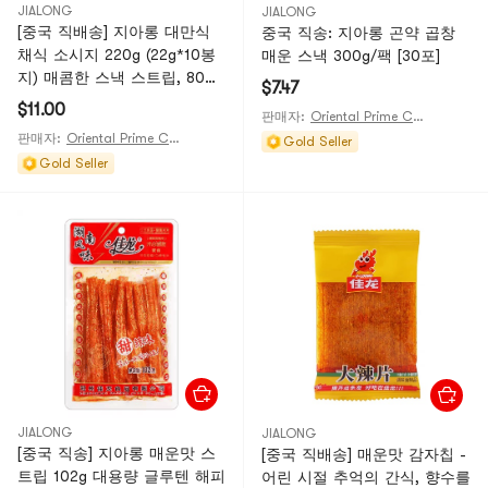
JIALONG
JIALONG
[중국 직배송] 지아롱 대만식
중국 직송: 지아롱 곤약 곱창
채식 소시지 220g (22g*10봉
매운 스낵 300g/팩 [30포]
지) 매콤한 스낵 스트립, 80년
$7.47
대/90년대 향수를 불러일으키
$11.00
판매자:
Oriental Prime Choices
는 캐주얼 음식 [매콤하고 시
판매자:
Oriental Prime Choices
Gold Seller
원하며, 육즙이 풍부하고 맛있
Gold Seller
고, 부드럽고 쫄깃한 식감]
JIALONG
JIALONG
[중국 직송] 지아롱 매운맛 스
[중국 직배송] 매운맛 감자칩 -
트립 102g 대용량 글루텐 해피
어린 시절 추억의 간식, 향수를