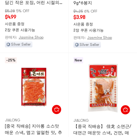
담긴 작은 포장, 어린 시절의
9g*6봉지
매콤한 간식, 입맛을 만족시키
$5.28
5% OFF
$4.25
6% OFF
는 글루텐 프리, 소힘줄 함유,
$4.99
$3.98
18g*5봉지
사은품 증정
사은품 증정
2장 쿠폰 사용가능
2장 쿠폰 사용가능
판매자:
Jasmine Shop
판매자:
Jasmine Shop
Silver Seller
Silver Seller
-25%
New
JIALONG
JIALONG
[중국 직배송] 지아롱 소스맛
【중국 직배송】 佳龙 소면근/
매운 스낵, 맵고 얼얼한 맛, 추
대면근 매운맛 스낵, 건면, 매