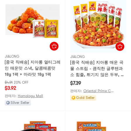
JIALONG
JIALONG
[중국 직배송] 지아롱 멀티그레
[중국 직배송] 지아롱 매운 곡
인 매운맛 스낵, 달콤매콤맛
물 스트립 - 큼직한 글루텐과
18g 1팩 + 마라맛 18g 1팩
소 힘줄, 튀기지 않은 두부, 완
두콩, 풋완두콩이 들어간 어린
$4.91
20% OFF
$7.39
시절 추억의 간식 - 16g*5팩
$3.92
판매자:
Oriental Prime Choices
[바삭하고 매콤한 곡물 스트립
판매자:
Homology Mall
Gold Seller
에 풋완두콩, 노란 완두콩, 참
Silver Seller
깨가 뿌려져 있습니다] [통통하
고 바삭하며 기름지고 향긋합
니다]