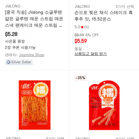
JIALONG
JIALONG
2가지 선택
[중국 직송] Jialong 소글루텐
손으로 찢은 채식 스테이크 흑
얇은 글루텐 매운 스트립 매운
후추 맛, 15.52온스
스낵 팬케이크 매운 스트립 매
5.0
(4)
운 고풍스러운 향수 상업 고전
$5.28
$5.99
6% OFF
18g * 5 팩
$5.59
사은품 증정
2장 쿠폰 사용가능
품절
상품입고 알림 받기
판매자:
Jasmine Shop
Silver Seller
-35%
JIALONG
2가지 선택