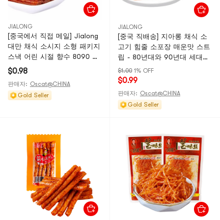
JIALONG
JIALONG
[중국에서 직접 메일] Jialong
[중국 직배송] 지아롱 채식 소
대만 채식 소시지 소형 패키지
고기 힘줄 소포장 매운맛 스트
스낵 어린 시절 향수 8090 음
립 - 80년대와 90년대 세대의
식 매운 스낵 매운 스트립
추억을 불러일으키는 간식 -
$0.98
$1.00
1% OFF
22g/가방
18g/봉지
$0.99
판매자:
Oscat@CHINA
판매자:
Oscat@CHINA
Gold Seller
Gold Seller