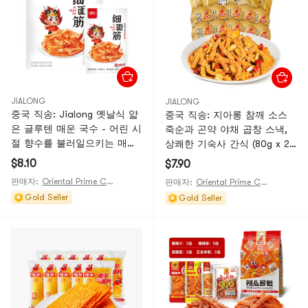
JIALONG
JIALONG
중국 직송: Jialong 옛날식 얇
중국 직송: 지아롱 참깨 소스
은 글루텐 매운 국수 - 어린 시
죽순과 곤약 야채 곱창 스낵,
절 향수를 불러일으키는 매운
상쾌한 기숙사 간식 (80g x 2
국수 - 매콤하고 맛있음,
봉지)
$8.10
$7.90
450g/팩(약 30팩)
판매자:
Oriental Prime Choices
판매자:
Oriental Prime Choices
Gold Seller
Gold Seller