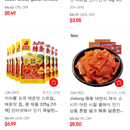
travel snack
입
30+ 판매
$6.62
17% OFF
$5.49
$5.79
38% OFF
$3.55
New
JIALONG
8가지 선택
JIALONG
12가지 선택
지아롱 오곡 매운맛 스트립,
Jialong 辣条 대만식 채식 소
매운맛 칩, 콩 제품 225g [10
시지 어린 시절 클래식 인기
팩] 인터넷에서 인기 폭발한
상품 혼합 벌크 辣条 달콤한
간식 [완두콩과 매운맛 스트립
매운맛 22g*5개
$8.99
22% OFF
$5.60
1% OFF
의 만남] 혼합 맛
$6.99
$5.50