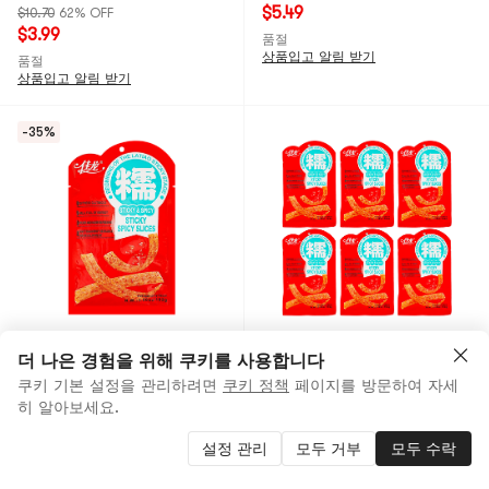
$5.49
$10.70
62% OFF
$3.99
품절
상품입고 알림 받기
품절
상품입고 알림 받기
-35%
JIALONG
6가지 선택
JIALONG
6가지 선택
더 나은 경험을 위해 쿠키를 사용합니다
매콤한 찹쌀 슬라이스, 뜨겁고
【밸류 팩】매운 찹쌀 슬라이
쿠키 기본 설정을 관리하려면
쿠키 정책
페이지를 방문하여 자세
매운 맛 3.59온스
스, 매콤하고 매운 맛 3.59oz
히 알아보세요.
* 6
4.3
(3)
5.0
(1)
$1.99
35% OFF
설정 관리
모두 거부
모두 수락
$1.29
$5.99
8% OFF