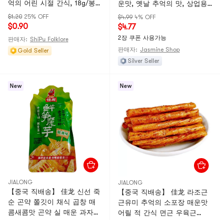
억의 어린 시절 간식, 18g/봉
운맛, 옛날 추억의 맛, 상업용,
지
클래식 18g*5개입
$1.20
25% OFF
$4.99
4% OFF
$0.90
$4.77
2장 쿠폰 사용가능
판매자:
ShiPu Folklore
판매자:
Jasmine Shop
Gold Seller
Silver Seller
New
New
JIALONG
JIALONG
【중국 직배송】 佳龙 신선 죽
【중국 직배송】 佳龙 라조근
순 곤약 쫄깃이 채식 곱창 매
근유미 추억의 소포장 매운맛
콤새콤맛 곤약 실 매운 과자
어릴 적 간식 면근 우육근