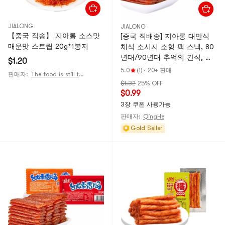
JIALONG
JIALONG
【중국 직송】 지아롱 소스맛
[중국 직배송] 지아롱 대만식
매운맛 스트립 20g*1봉지
채식 소시지 소형 팩 스낵, 80
년대/90년대 추억의 간식, 매
$1.20
콤한 스낵 스트립 22g/봉지
5.0
(1)
·
20+ 판매
판매자:
The food is still the same
$1.32
25% OFF
$0.99
3장 쿠폰 사용가능
판매자:
QingHe
Gold Seller