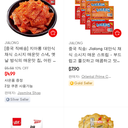
JIALONG
JIALONG
[중국 직배송] 지아롱 대만식
중국 직송: Jialong 대만식 채
채식 소시지 매운맛 스낵, 옛
식 소시지 매운 스트립 - 부드
날 방식의 매운맛 칩, 어린 시
럽고 쫄깃하고 매콤하고 맛있
절의 추억을 떠올리게 하는 학
습니다(22g x 8팩)
$5.58
10% OFF
$7.90
창 시절 간식, 5봉지
$4.99
판매자:
Oriental Prime Choices
사은품 증정
Gold Seller
2장 쿠폰 사용가능
판매자:
Jasmine Shop
Silver Seller