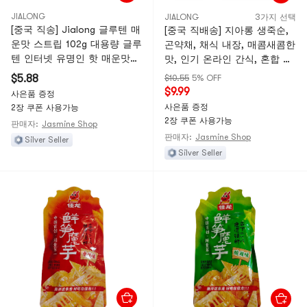
JIALONG
JIALONG
3가지 선택
[중국 직송] Jialong 글루텐 매
[중국 직배송] 지아롱 생죽순,
운맛 스트립 102g 대용량 글루
곤약채, 채식 내장, 매콤새콤한
텐 인터넷 유명인 핫 매운맛
맛, 인기 온라인 간식, 혼합 맛,
스트립 기숙사 매운 간식 추억
20g*10팩
$5.88
$10.55
5% OFF
간식 102g*1팩
$9.99
사은품 증정
사은품 증정
2장 쿠폰 사용가능
2장 쿠폰 사용가능
판매자:
Jasmine Shop
판매자:
Jasmine Shop
Silver Seller
Silver Seller