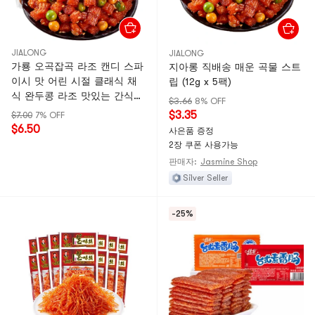
JIALONG
JIALONG
가룡 오곡잡곡 라조 캔디 스파
지아롱 직배송 매운 곡물 스트
이시 맛 어린 시절 클래식 채
립 (12g x 5팩)
식 완두콩 라조 맛있는 간식
$3.66
8% OFF
(캔디 스파이시 맛) 16g*10개
$3.35
$7.00
7% OFF
$6.50
사은품 증정
2장 쿠폰 사용가능
판매자:
Jasmine Shop
Silver Seller
-25%